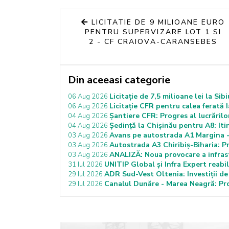
LICITATIE DE 9 MILIOANE EURO
PENTRU SUPERVIZARE LOT 1 SI
2 - CF CRAIOVA-CARANSEBES
Din aceeasi categorie
Licitație de 7,5 milioane lei la Si
06 Aug 2026
Licitație CFR pentru calea ferată 
06 Aug 2026
Șantiere CFR: Progres al lucrări
04 Aug 2026
Ședință la Chișinău pentru A8: It
04 Aug 2026
Avans pe autostrada A1 Margina -
03 Aug 2026
Autostrada A3 Chiribiș-Biharia: P
03 Aug 2026
ANALIZĂ: Noua provocare a infras
03 Aug 2026
UNITIP Global și Infra Expert reabi
31 Iul 2026
ADR Sud-Vest Oltenia: Investiții de
29 Iul 2026
Canalul Dunăre - Marea Neagră: Proi
29 Iul 2026