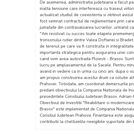
De asemenea, administratia judeteana a facut pasi
inalta tensiune care interfereaza cu traseul viitor
actualizat studiul de coexistenta si obtinut avizul 
fost semnat contractul de reglementare prin care
jumatate din contravaloarea lucrarilor, urmand c
"Am rezolvat cu succes toate etapele prememergat
tronsonului rutier dintre Valea Doftanei si Bradet
de terenul pe care va fi construita in integralitat
importanta strategica pentru asigurarea unei conect
cand vom avea autostrada Ploiesti - Brasov. Sunt
lucru pe amplasamentul de la Sacele. Pentru mine,
avand in vedere ca in urma cu cinci ani, dupa o vi
am propus construirea acestui drum ca solutie al
Prahovei. Totodata, am coordonat demersurile pr
predarii obiectivului la Compania Nationala de Inve
presedintele Consiliului Judetean Brasov, Adrian-
Obiectivul de investitii "Reabilitare si modernizar
Brasov" este implementat de Compania Nationala de
Consiliul Judetean Prahova. Finantarea este asig
contributii la cheltuielile neeigibile suportate din