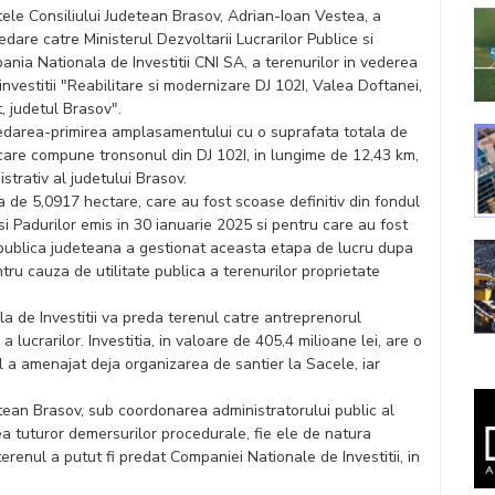
ntele Consiliului Judetean Brasov, Adrian-Ioan Vestea, a
dare catre Ministerul Dezvoltarii Lucrarilor Publice si
ania Nationala de Investitii CNI SA, a terenurilor in vederea
e investitii "Reabilitare si modernizare DJ 102I, Valea Doftanei,
, judetul Brasov".
darea-primirea amplasamentului cu o suprafata totala de
 care compune tronsonul din DJ 102I, in lungime de 12,43 km,
nistrativ al judetului Brasov.
 de 5,0917 hectare, care au fost scoase definitiv din fondul
 si Padurilor emis in 30 ianuarie 2025 si pentru care au fost
ea publica judeteana a gestionat aceasta etapa de lucru dupa
tru cauza de utilitate publica a terenurilor proprietate
 de Investitii va preda terenul catre antreprenorul
 lucrarilor. Investitia, in valoare de 405,4 milioane lei, are o
 a amenajat deja organizarea de santier la Sacele, iar
etean Brasov, sub coordonarea administratorului public al
ea tuturor demersurilor procedurale, fie ele de natura
erenul a putut fi predat Companiei Nationale de Investitii, in