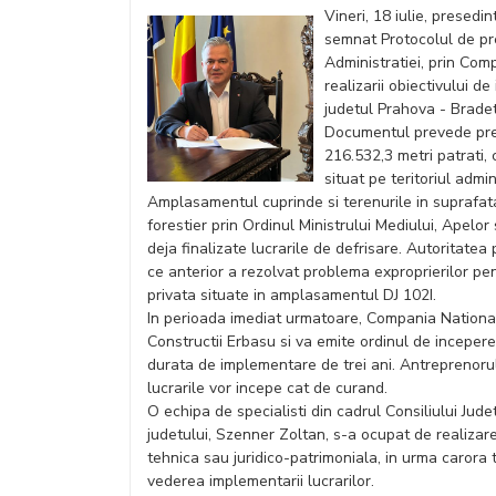
Vineri, 18 iulie, presedi
semnat Protocolul de pre
Administratiei, prin Comp
realizarii obiectivului d
judetul Prahova - Bradet
Documentul prevede pre
216.532,3 metri patrati,
situat pe teritoriul admi
Amplasamentul cuprinde si terenurile in suprafata
forestier prin Ordinul Ministrului Mediului, Apelor
deja finalizate lucrarile de defrisare. Autoritat
ce anterior a rezolvat problema exproprierilor pen
privata situate in amplasamentul DJ 102I.
In perioada imediat urmatoare, Compania Nationala
Constructii Erbasu si va emite ordinul de incepere a
durata de implementare de trei ani. Antreprenorul
lucrarile vor incepe cat de curand.
O echipa de specialisti din cadrul Consiliului Jud
judetului, Szenner Zoltan, s-a ocupat de realizar
tehnica sau juridico-patrimoniala, in urma carora t
vederea implementarii lucrarilor.