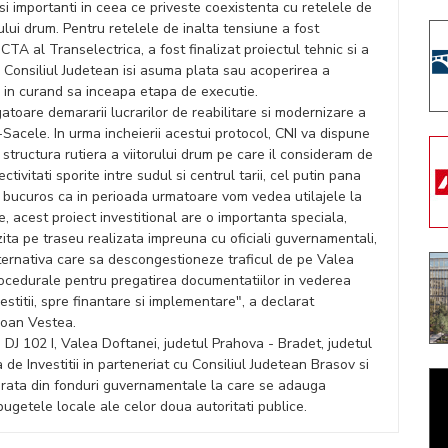
 importanti in ceea ce priveste coexistenta cu retelele de
ului drum. Pentru retelele de inalta tensiune a fost
CTA al Transelectrica, a fost finalizat proiectul tehnic si a
 Consiliul Judetean isi asuma plata sau acoperirea a
a in curand sa inceapa etapa de executie.
oare demararii lucrarilor de reabilitare si modernizare a
-Sacele. In urma incheierii acestui protocol, CNI va dispune
e structura rutiera a viitorului drum pe care il consideram de
ivitati sporite intre sudul si centrul tarii, cel putin pana
 bucuros ca in perioada urmatoare vom vedea utilajele la
 acest proiect investitional are o importanta speciala,
zita pe traseu realizata impreuna cu oficiali guvernamentali,
ternativa care sa descongestioneze traficul de pe Valea
ocedurale pentru pregatirea documentatiilor in vederea
stitii, spre finantare si implementare", a declarat
Ioan Vestea.
e DJ 102 I, Valea Doftanei, judetul Prahova - Bradet, judetul
 Investitii in parteneriat cu Consiliul Judetean Brasov si
urata din fonduri guvernamentale la care se adauga
 bugetele locale ale celor doua autoritati publice.