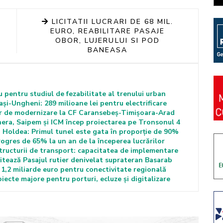
LICITATII LUCRARI DE 68 MIL.
EURO, REABILITARE PASAJE
OBOR, LUJERULUI SI POD
BANEASA
biu pentru studiul de fezabilitate al trenului urban
Iași-Ungheni: 289 milioane lei pentru electrificare
lor de modernizare la CF Caransebeș-Timișoara-Arad
inera, Saipem și ICM încep proiectarea pe Tronsonul 4
 Holdea: Primul tunel este gata în proporție de 90%
rogres de 65% la un an de la începerea lucrărilor
tructurii de transport: capacitatea de implementare
litează Pasajul rutier denivelat suprateran Basarab
 1,2 miliarde euro pentru conectivitate regională
ecte majore pentru porturi, ecluze și digitalizare