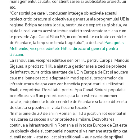
managementul calitatii, constientizarea si publicitatea proiectului
etc.
"Consortiul pe care il conducem intelege obiectivele acestui
proiect critic, precum si obiectivele generale ale programului UE in
regiune. Echipa noastra locala, sustinuta de expertiza globala, va
ajuta la realizarea acestor imbunatatiri transformatoare, asa cum
le prevede Apa Canal Sibiu SA, in conformitate cu toate cerintele
de finantare, la timp si in limita bugetului", a declarat
Panagiotis
Methenitis, vicepresedintele Hill si directorul general pentru
Balcani
.
La randul sau, vicepresedintele senior Hill pentru Europa, Manolis
Sigalas, a precizat: "Hill a ajutat la gestionarea a zeci de proiecte
de infrastructura critica finantate de UE in Europa de Est si aducem
cele mai bune practici adaptate in mod special programelor de
infrastructura de apa care vor beneficia proprietarii si utilizatorii
finali, deopotriva. Rezultatul pentru Apa Canal Sibiu si populatia
beneficiara va fi un proiect care ajuta la cresterea economiei
locale, indeplineste toate cerintele de finantare si face o diferenta
de durata si pozitiva in viata fiecarui locuitor".
"In mai bine de 20 de ani in Romania, Hill a jucat un rol esential in
realizarea cu succes a unor proiecte similare. Dezvoltarea
continua a infrastructurii in Romania si in toata Europa de Est este
un obiectiv cheie al companiei noastre si va ramane atata timp cat
clientii nostri - atat noi, cat si traditionali - au nevoie de sprijinul