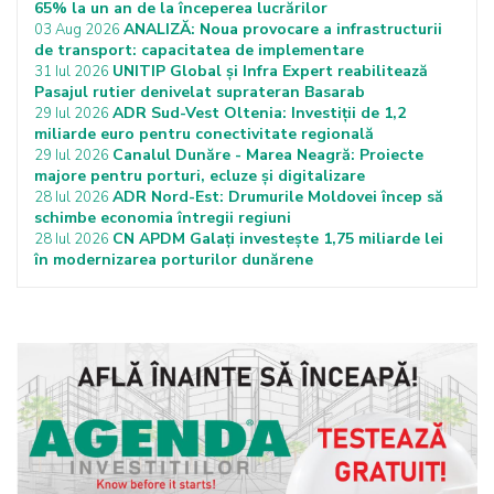
65% la un an de la începerea lucrărilor
ANALIZĂ: Noua provocare a infrastructurii
03 Aug 2026
de transport: capacitatea de implementare
UNITIP Global și Infra Expert reabilitează
31 Iul 2026
Pasajul rutier denivelat suprateran Basarab
ADR Sud-Vest Oltenia: Investiții de 1,2
29 Iul 2026
miliarde euro pentru conectivitate regională
Canalul Dunăre - Marea Neagră: Proiecte
29 Iul 2026
majore pentru porturi, ecluze și digitalizare
ADR Nord-Est: Drumurile Moldovei încep să
28 Iul 2026
schimbe economia întregii regiuni
CN APDM Galați investește 1,75 miliarde lei
28 Iul 2026
în modernizarea porturilor dunărene