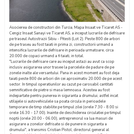
Asocierea de constructori din Turcia, Mapa Insaat ve Ticaret AS -
Cengiz Insaat Sanayi ve Ticaret AS, a inceput lucrarile de defrisare
pe traseul Autostrazii Sibiu - Pitesti (Lot 2). Peste 800 de arbori
de pe traseu au fost taiati in prima zi, constructorii urmand a
intensifica lucrarile de defrisare in perioada urmatoare, circa
20.000 de copaci urmand a fi taiati, in total.
"Lucrarile de defrisare care au inceput astazi au avut ca scop
inclusiv asigurarea unor trasee la parcelele de padure de pe
zonele inalte ale versantului. Pana in acest moment au fost deja
taiati peste 800 de arbori din cei aproximativ 20.000 de pe acest
sector. In timpul operatiunilor au cazut pe carosabil cantitati
semnificative de pietre si masa lemnoasa. Acestea au fost
indepartate pentru punerea in siguranta a drumului, astfel incat
utilajele si autovehiculele sa poata circula in perioadele
temporare de timp stabilite pe timpul zilei (orele 7.30 - 8.00 si
orele 16.30 - 17.00). Inainte de deschiderea circulatiei pe timpul
noptii (orele 20.00 - 06.00), antreprenorul va lua masuri de
asigurare a zonelor defrisate si de punere in siguranta a
drumului", a transmis Cristian Pistol, directorul general al