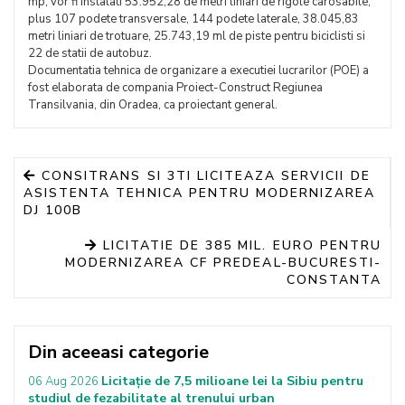
mp, vor fi instalati 53.952,28 de metri liniari de rigole carosabile,
plus 107 podete transversale, 144 podete laterale, 38.045,83
metri liniari de trotuare, 25.743,19 ml de piste pentru biciclisti si
22 de statii de autobuz.
Documentatia tehnica de organizare a executiei lucrarilor (POE) a
fost elaborata de compania Proiect-Construct Regiunea
Transilvania, din Oradea, ca proiectant general.
CONSITRANS SI 3TI LICITEAZA SERVICII DE
ASISTENTA TEHNICA PENTRU MODERNIZAREA
DJ 100B
LICITATIE DE 385 MIL. EURO PENTRU
MODERNIZAREA CF PREDEAL-BUCURESTI-
CONSTANTA
Din aceeasi categorie
Licitație de 7,5 milioane lei la Sibiu pentru
06 Aug 2026
studiul de fezabilitate al trenului urban