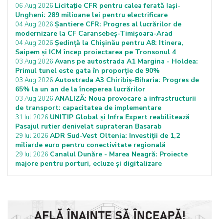
Licitație CFR pentru calea ferată Iași-
06 Aug 2026
Ungheni: 289 milioane lei pentru electrificare
Șantiere CFR: Progres al lucrărilor de
04 Aug 2026
modernizare la CF Caransebeș-Timișoara-Arad
Ședință la Chișinău pentru A8: Itinera,
04 Aug 2026
Saipem și ICM încep proiectarea pe Tronsonul 4
Avans pe autostrada A1 Margina - Holdea:
03 Aug 2026
Primul tunel este gata în proporție de 90%
Autostrada A3 Chiribiș-Biharia: Progres de
03 Aug 2026
65% la un an de la începerea lucrărilor
ANALIZĂ: Noua provocare a infrastructurii
03 Aug 2026
de transport: capacitatea de implementare
UNITIP Global și Infra Expert reabilitează
31 Iul 2026
Pasajul rutier denivelat suprateran Basarab
ADR Sud-Vest Oltenia: Investiții de 1,2
29 Iul 2026
miliarde euro pentru conectivitate regională
Canalul Dunăre - Marea Neagră: Proiecte
29 Iul 2026
majore pentru porturi, ecluze și digitalizare