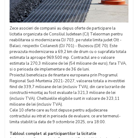
Zece asocieri de companii au depus oferte de participare la
licitatia organizata de Consiliul Judetean (CJ) Teleorman pentru
reabilitarea si modernizarea DJ 703, pe rutele limita judet Olt -
Balaci, respectiv Ciolanesti (DJ 701) - Buzescu (DE 70). Este
prevazuta modernizarea a 69,2 km de drum cu o suprafata totala
estimata la aproape 969.500 mp. Contractul are o valoare
estimata la 270,3 milioane de lei (54 milioane de euro), fara TVA,
si o perioada de implementare de 36 de luni.
Proiectul beneficiaza de finantare europeana prin Programul
Regional Sud-Muntenia 2021-2027, valoarea totala a investitiei
fiind de 339,7 milioane de lei (inclusiv TVA), din care lucrarile de
constructii+montaj au fost evaluate la 321,3 milioane de lei
(inclusiv TVA). Cheltuielile eligibile sunt in valoare de 323,11
milioane de lei (inclusiv TVA).
Cele 10 oferte care au fost depuse pentru adjudecarea
contractului au intrat in perioada de evaluare, ce are termenul-
limita stabilit la data de 9 octombrie 2025, ora 18:00.
Tabloul complet al participantilor la licitatie