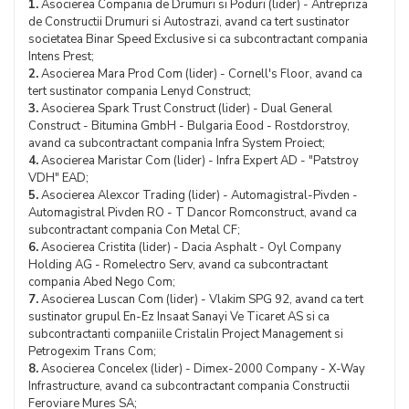
1.
Asocierea Compania de Drumuri si Poduri (lider) - Antrepriza
de Constructii Drumuri si Autostrazi, avand ca tert sustinator
societatea Binar Speed Exclusive si ca subcontractant compania
Intens Prest;
2.
Asocierea Mara Prod Com (lider) - Cornell's Floor, avand ca
tert sustinator compania Lenyd Construct;
3.
Asocierea Spark Trust Construct (lider) - Dual General
Construct - Bitumina GmbH - Bulgaria Eood - Rostdorstroy,
avand ca subcontractant compania Infra System Proiect;
4.
Asocierea Maristar Com (lider) - Infra Expert AD - "Patstroy
VDH" EAD;
5.
Asocierea Alexcor Trading (lider) - Automagistral-Pivden -
Automagistral Pivden RO - T Dancor Romconstruct, avand ca
subcontractant compania Con Metal CF;
6.
Asocierea Cristita (lider) - Dacia Asphalt - Oyl Company
Holding AG - Romelectro Serv, avand ca subcontractant
compania Abed Nego Com;
7.
Asocierea Luscan Com (lider) - Vlakim SPG 92, avand ca tert
sustinator grupul En-Ez Insaat Sanayi Ve Ticaret AS si ca
subcontractanti companiile Cristalin Project Management si
Petrogexim Trans Com;
8.
Asocierea Concelex (lider) - Dimex-2000 Company - X-Way
Infrastructure, avand ca subcontractant compania Constructii
Feroviare Mures SA;