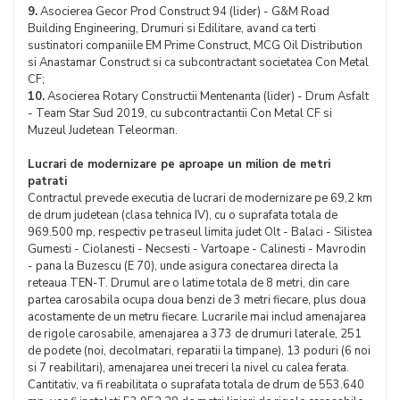
9.
Asocierea Gecor Prod Construct 94 (lider) - G&M Road
Building Engineering, Drumuri si Edilitare, avand ca terti
sustinatori companiile EM Prime Construct, MCG Oil Distribution
si Anastamar Construct si ca subcontractant societatea Con Metal
CF;
10.
Asocierea Rotary Constructii Mentenanta (lider) - Drum Asfalt
- Team Star Sud 2019, cu subcontractantii Con Metal CF si
Muzeul Judetean Teleorman.
Lucrari de modernizare pe aproape un milion de metri
patrati
Contractul prevede executia de lucrari de modernizare pe 69,2 km
de drum judetean (clasa tehnica IV), cu o suprafata totala de
969.500 mp, respectiv pe traseul limita judet Olt - Balaci - Silistea
Gumesti - Ciolanesti - Necsesti - Vartoape - Calinesti - Mavrodin
- pana la Buzescu (E 70), unde asigura conectarea directa la
reteaua TEN-T. Drumul are o latime totala de 8 metri, din care
partea carosabila ocupa doua benzi de 3 metri fiecare, plus doua
acostamente de un metru fiecare. Lucrarile mai includ amenajarea
de rigole carosabile, amenajarea a 373 de drumuri laterale, 251
de podete (noi, decolmatari, reparatii la timpane), 13 poduri (6 noi
si 7 reabilitari), amenajarea unei treceri la nivel cu calea ferata.
Cantitativ, va fi reabilitata o suprafata totala de drum de 553.640