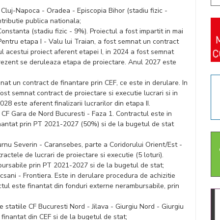
ta Cluj-Napoca - Oradea - Episcopia Bihor (stadiu fizic -
tributie publica nationala;
onstanta (stadiu fizic - 9%). Proiectul a fost impartit in mai
entru etapa I - Valu lui Traian, a fost semnat un contract
ul acestui proiect aferent etapei I, in 2024 a fost semnat
 prezent se deruleaza etapa de proiectare. Anul 2027 este
mnat un contract de finantare prin CEF, ce este in derulare. In
fost semnat contract de proiectare si executie lucrari si in
8 este aferent finalizarii lucrarilor din etapa II.
i CF Gara de Nord Bucuresti - Faza 1. Contractul este in
finantat prin PT 2021-2027 (50%) si de la bugetul de stat
Turnu Severin - Caransebes, parte a Coridorului Orient/Est -
ctele de lucrari de proiectare si executie (5 loturi).
bursabile prin PT 2021-2027 si de la bugetul de stat;
icsani - Frontiera. Este in derulare procedura de achizitie
ctul este finantat din fonduri externe nerambursabile, prin
e statiile CF Bucuresti Nord - Jilava - Giurgiu Nord - Giurgiu
 finantat din CEF si de la bugetul de stat;