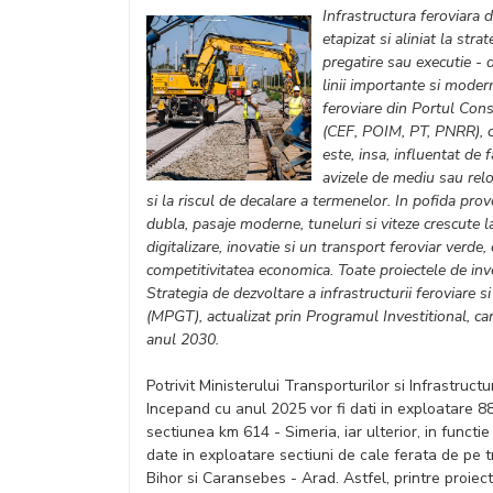
Infrastructura feroviara
etapizat si aliniat la str
pregatire sau executie - 
linii importante si modern
feroviare din Portul Con
(CEF, POIM, PT, PNRR), co
este, insa, influentat de fa
avizele de mediu sau reloca
si la riscul de decalare a termenelor. In pofida provo
dubla, pasaje moderne, tuneluri si viteze crescute l
digitalizare, inovatie si un transport feroviar verde
competitivitatea economica. Toate proiectele de inv
Strategia de dezvoltare a infrastructurii feroviare 
(MPGT), actualizat prin Programul Investitional, ca
anul 2030.
Potrivit Ministerului Transporturilor si Infrastructu
Incepand cu anul 2025 vor fi dati in exploatare 8
sectiunea km 614 - Simeria, iar ulterior, in functie
date in exploatare sectiuni de cale ferata de pe 
Bihor si Caransebes - Arad. Astfel, printre proiect