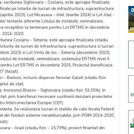
ia, sectiunea Sighisoara - Coslariu, este aproape finalizata
finale pe loturile de lucrari de infrastructura, suprastructura
a (aprilie 2023), Lot Micasasa - Atel (martie 2024) si Lot Atel -
le/ testarile aferente Lotului de instalatii, semnalizare,
ea receptiilor la terminare pentru Lot ERTMS in decembrie
F1 2014-2020;
ectiunea Coslariu - Simeria, este aproape finalizata (stadiu
loturile de lucrari de infrastructura, suprastructura si lucrari
embrie 2023) si Lot Vintu de Jos - Simeria (decembrie 2023).
Lotului de instalatii, semnalizare, sistemului ERTMS nivel II.
 pentru Lot ERTMS in decembrie 2025. Proiectul beneficiaza
7 (fazat);
i - Barbosi, inclusiv dispecer feroviar Galati (stadiu fizic
etul de stat;
ia, tronsonul Brasov - Sighisoara (stadiu fizic 53,35%). In
tat, prin transferuri necesare sustinerii derularii proiectelor
tru Interconectarea Europei (CEF).
stanta. Se realizeaza lucrari in statiile de cale ferata Fetesti
antat din fonduri externe nerambursabile, prin POIM 2014-2020,
zat);
oara - Arad (stadiu fizic - 15,73%), proiect finantat din