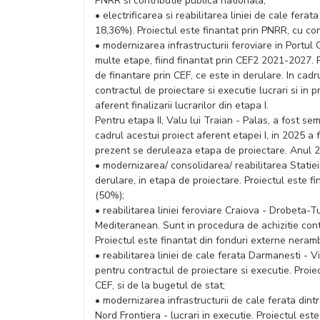
PNRR si contributie publica nationala;
• electrificarea si reabilitarea liniei de cale fera
18,36%). Proiectul este finantat prin PNRR, cu con
• modernizarea infrastructurii feroviare in Portul C
multe etape, fiind finantat prin CEF2 2021-2027. P
de finantare prin CEF, ce este in derulare. In cadr
contractul de proiectare si executie lucrari si in
aferent finalizarii lucrarilor din etapa I.
Pentru etapa II, Valu lui Traian - Palas, a fost se
cadrul acestui proiect aferent etapei I, in 2025 a 
prezent se deruleaza etapa de proiectare. Anul 202
• modernizarea/ consolidarea/ reabilitarea Statie
derulare, in etapa de proiectare. Proiectul este 
(50%);
• reabilitarea liniei feroviare Craiova - Drobeta-
Mediteranean. Sunt in procedura de achizitie contra
Proiectul este finantat din fonduri externe neram
• reabilitarea liniei de cale ferata Darmanesti - V
pentru contractul de proiectare si executie. Proie
CEF, si de la bugetul de stat;
• modernizarea infrastructurii de cale ferata dintr
Nord Frontiera - lucrari in executie. Proiectul este