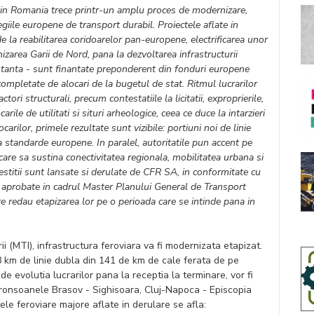
 din Romania trece printr-un amplu proces de modernizare,
ategiile europene de transport durabil. Proiectele aflate in
de la reabilitarea coridoarelor pan-europene, electrificarea unor
izarea Garii de Nord, pana la dezvoltarea infrastructurii
stanta - sunt finantate preponderent din fonduri europene
mpletate de alocari de la bugetul de stat. Ritmul lucrarilor
ctori structurali, precum contestatiile la licitatii, exproprierile,
rile de utilitati si situri arheologice, ceea ce duce la intarzieri
carilor, primele rezultate sunt vizibile: portiuni noi de linie
a standarde europene. In paralel, autoritatile pun accent pe
, care sa sustina conectivitatea regionala, mobilitatea urbana si
estitii sunt lansate si derulate de CFR SA, in conformitate cu
si aprobate in cadrul Master Planului General de Transport
re redau etapizarea lor pe o perioada care se intinde pana in
rii (MTI), infrastructura feroviara va fi modernizata etapizat.
8 km de linie dubla din 141 de km de cale ferata de pe
 de evolutia lucrarilor pana la receptia la terminare, vor fi
tronsoanele Brasov - Sighisoara, Cluj-Napoca - Episcopia
ele feroviare majore aflate in derulare se afla: