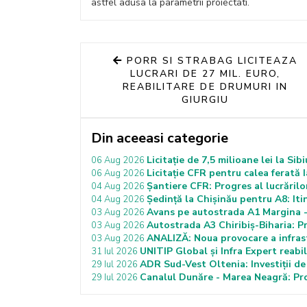
astfel adusa la parametrii proiectati.
PORR SI STRABAG LICITEAZA
LUCRARI DE 27 MIL. EURO,
REABILITARE DE DRUMURI IN
GIURGIU
Din aceeasi categorie
Licitație de 7,5 milioane lei la Si
06 Aug 2026
Licitație CFR pentru calea ferată 
06 Aug 2026
Șantiere CFR: Progres al lucrări
04 Aug 2026
Ședință la Chișinău pentru A8: It
04 Aug 2026
Avans pe autostrada A1 Margina -
03 Aug 2026
Autostrada A3 Chiribiș-Biharia: P
03 Aug 2026
ANALIZĂ: Noua provocare a infras
03 Aug 2026
UNITIP Global și Infra Expert reabi
31 Iul 2026
ADR Sud-Vest Oltenia: Investiții de
29 Iul 2026
Canalul Dunăre - Marea Neagră: Proi
29 Iul 2026