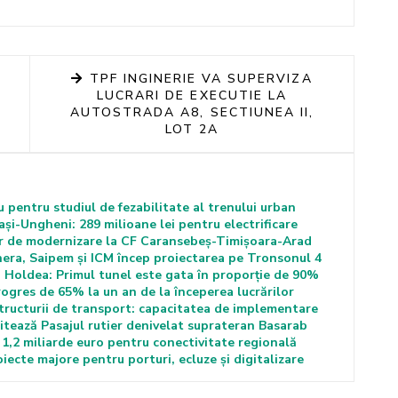
TPF INGINERIE VA SUPERVIZA
LUCRARI DE EXECUTIE LA
AUTOSTRADA A8, SECTIUNEA II,
LOT 2A
biu pentru studiul de fezabilitate al trenului urban
Iași-Ungheni: 289 milioane lei pentru electrificare
lor de modernizare la CF Caransebeș-Timișoara-Arad
inera, Saipem și ICM încep proiectarea pe Tronsonul 4
 Holdea: Primul tunel este gata în proporție de 90%
rogres de 65% la un an de la începerea lucrărilor
tructurii de transport: capacitatea de implementare
litează Pasajul rutier denivelat suprateran Basarab
 1,2 miliarde euro pentru conectivitate regională
ecte majore pentru porturi, ecluze și digitalizare