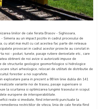
nizarea liniilor de cale ferata Brasov - Sighisoara,
 - Simeria au un impact pozitiv in cadrul procesului de
ia, cu atat mai mult cu cat acestea fac parte din reteaua
ncipalele provocari in cadrul acestor proiecte au constat in
arta noi - poduri, tunele, pasaje rutiere denivelate etc., care
tea obtinerii de noi avize si autorizatii impuse de
se de structurile geologice geomorfologice si hidrologice
ocare situri arheologice, relocari de utilitati de distributie de
cuitul forestier a noi suprafete.
 in exploatare pana in prezent a 88 km linie dubla din 141
realizate variante noi de traseu, pasaje superioare si
buie la scurtarea si optimizarea lungimii traseului in scopul
ardele europene de interoperabilitate.
icii reale si imediate, fiind interventii punctuale la
remedierea restrictiilor de viteza, linia de cale ferata fiind