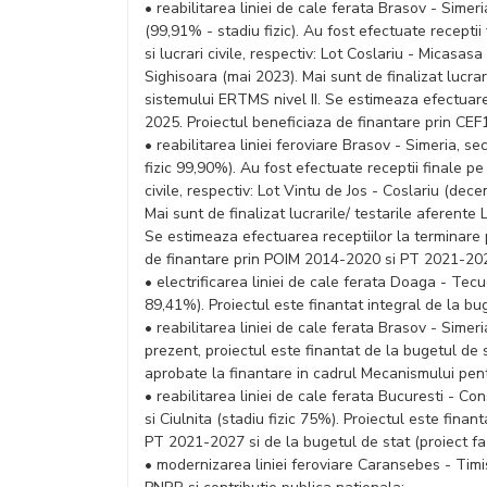
• reabilitarea liniei de cale ferata Brasov - Simer
(99,91% - stadiu fizic). Au fost efectuate receptii 
si lucrari civile, respectiv: Lot Coslariu - Micasas
Sighisoara (mai 2023). Mai sunt de finalizat lucrari
sistemului ERTMS nivel II. Se estimeaza efectuar
2025. Proiectul beneficiaza de finantare prin CE
• reabilitarea liniei feroviare Brasov - Simeria, s
fizic 99,90%). Au fost efectuate receptii finale pe 
civile, respectiv: Lot Vintu de Jos - Coslariu (dec
Mai sunt de finalizat lucrarile/ testarile aferente 
Se estimeaza efectuarea receptiilor la terminare
de finantare prin POIM 2014-2020 si PT 2021-202
• electrificarea liniei de cale ferata Doaga - Tecuc
89,41%). Proiectul este finantat integral de la bug
• reabilitarea liniei de cale ferata Brasov - Simer
prezent, proiectul este finantat de la bugetul de s
aprobate la finantare in cadrul Mecanismului pen
• reabilitarea liniei de cale ferata Bucuresti - Con
si Ciulnita (stadiu fizic 75%). Proiectul este fin
PT 2021-2027 si de la bugetul de stat (proiect fa
• modernizarea liniei feroviare Caransebes - Timis