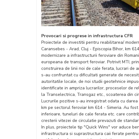
Provocari si progrese in infrastructura CFR
Proiectele de investitii pentru reabilitarea/ moder
Caransebes - Arad, Cluj - Episcopia Bihor, km 614
modernizare a infrastructurii feroviare din Roman
europeana de transport feroviar. Potrivit MTI, pri
construirea de linii noi de cale ferata, lucrari de 
s-au confruntat cu dificultati generate de necesita
autoritatile locale, de noi studii geotehnice impu
identificate in ampriza lucrarilor, proceselor de rel
la Transelectrica, Transgaz etc., scoaterea din cir
Lucrurile pozitive s-au inregistrat odata cu darea
km pe sectorul feroviar km 614 - Simeria. Au fost 
inferioare, tuneluri de cale ferata etc. care contri
cresterii vitezei de circulatie prevazuti de stand
In plus, proiectele tip "Quick Wins" vor aduce benef
infrastructura si suprastructura caii ferate pentru 