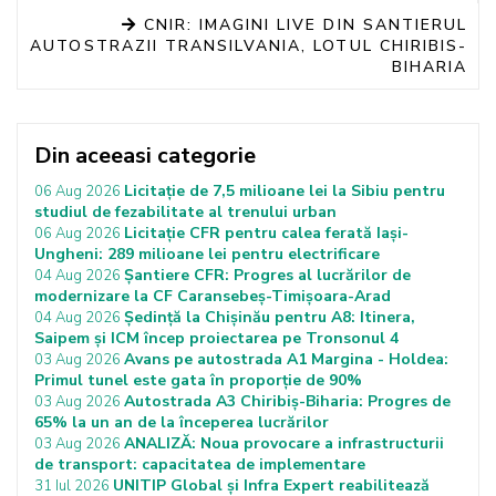
CNIR: IMAGINI LIVE DIN SANTIERUL
AUTOSTRAZII TRANSILVANIA, LOTUL CHIRIBIS-
BIHARIA
Din aceeasi categorie
Licitație de 7,5 milioane lei la Sibiu pentru
06 Aug 2026
studiul de fezabilitate al trenului urban
Licitație CFR pentru calea ferată Iași-
06 Aug 2026
Ungheni: 289 milioane lei pentru electrificare
Șantiere CFR: Progres al lucrărilor de
04 Aug 2026
modernizare la CF Caransebeș-Timișoara-Arad
Ședință la Chișinău pentru A8: Itinera,
04 Aug 2026
Saipem și ICM încep proiectarea pe Tronsonul 4
Avans pe autostrada A1 Margina - Holdea:
03 Aug 2026
Primul tunel este gata în proporție de 90%
Autostrada A3 Chiribiș-Biharia: Progres de
03 Aug 2026
65% la un an de la începerea lucrărilor
ANALIZĂ: Noua provocare a infrastructurii
03 Aug 2026
de transport: capacitatea de implementare
UNITIP Global și Infra Expert reabilitează
31 Iul 2026