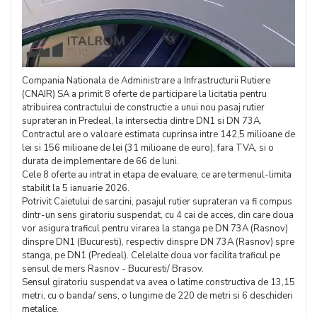
Compania Nationala de Administrare a Infrastructurii Rutiere
(CNAIR) SA a primit 8 oferte de participare la licitatia pentru
atribuirea contractului de constructie a unui nou pasaj rutier
suprateran in Predeal, la intersectia dintre DN1 si DN 73A.
Contractul are o valoare estimata cuprinsa intre 142,5 milioane de
lei si 156 milioane de lei (31 milioane de euro), fara TVA, si o
durata de implementare de 66 de luni.
Cele 8 oferte au intrat in etapa de evaluare, ce are termenul-limita
stabilit la 5 ianuarie 2026.
Potrivit Caietului de sarcini, pasajul rutier suprateran va fi compus
dintr-un sens giratoriu suspendat, cu 4 cai de acces, din care doua
vor asigura traficul pentru virarea la stanga pe DN 73A (Rasnov)
dinspre DN1 (Bucuresti), respectiv dinspre DN 73A (Rasnov) spre
stanga, pe DN1 (Predeal). Celelalte doua vor facilita traficul pe
sensul de mers Rasnov - Bucuresti/ Brasov.
Sensul giratoriu suspendat va avea o latime constructiva de 13,15
metri, cu o banda/ sens, o lungime de 220 de metri si 6 deschideri
metalice.