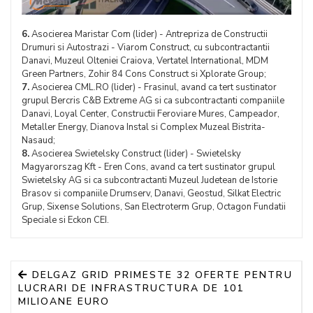
6.
Asocierea Maristar Com (lider) - Antrepriza de Constructii
Drumuri si Autostrazi - Viarom Construct, cu subcontractantii
Danavi, Muzeul Olteniei Craiova, Vertatel International, MDM
Green Partners, Zohir 84 Cons Construct si Xplorate Group;
7.
Asocierea CML.RO (lider) - Frasinul, avand ca tert sustinator
grupul Bercris C&B Extreme AG si ca subcontractanti companiile
Danavi, Loyal Center, Constructii Feroviare Mures, Campeador,
Metaller Energy, Dianova Instal si Complex Muzeal Bistrita-
Nasaud;
8.
Asocierea Swietelsky Construct (lider) - Swietelsky
Magyarorszag Kft - Eren Cons, avand ca tert sustinator grupul
Swietelsky AG si ca subcontractanti Muzeul Judetean de Istorie
Brasov si companiile Drumserv, Danavi, Geostud, Silkat Electric
Grup, Sixense Solutions, San Electroterm Grup, Octagon Fundatii
Speciale si Eckon CEI.
DELGAZ GRID PRIMESTE 32 OFERTE PENTRU
LUCRARI DE INFRASTRUCTURA DE 101
MILIOANE EURO