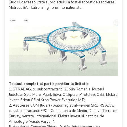
Studiul de fezabilitate al proiectului a fost elaborat de asocierea
Metroul SA - Italrom Inginerie Internationala.
Tabloul complet al participantilor la licitatie
1.
STRABAG, cu subcontractantii Zublin Romania, Muzeul
Judetean Satu Mare, Patrik Silva, OltSpera, Pirotehnic OSB, Elektra
Invest, Eckon CEI si Kron Power Execution MT;
2.
Asocierea CONI (lider) - Automagistral-Pivden SRL, RS Activ,
cu subcontractantii EPC - Consultanta de Mediu, Danavi, Terracon
Survey, Vertatel International, Elektra Invest si Institutul de
Arheologie "Vasile Parvan";
3.
Asocierea Concelex (lider) - X-Way Infrastructure, cu