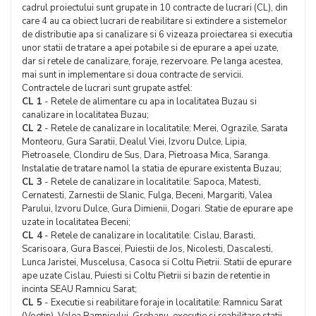
cadrul proiectului sunt grupate in 10 contracte de lucrari (CL), din
care 4 au ca obiect lucrari de reabilitare si extindere a sistemelor
de distributie apa si canalizare si 6 vizeaza proiectarea si executia
unor statii de tratare a apei potabile si de epurare a apei uzate,
dar si retele de canalizare, foraje, rezervoare. Pe langa acestea,
mai sunt in implementare si doua contracte de servicii.
Contractele de lucrari sunt grupate astfel:
CL 1
- Retele de alimentare cu apa in localitatea Buzau si
canalizare in localitatea Buzau;
CL 2
- Retele de canalizare in localitatile: Merei, Ograzile, Sarata
Monteoru, Gura Saratii, Dealul Viei, Izvoru Dulce, Lipia,
Pietroasele, Clondiru de Sus, Dara, Pietroasa Mica, Saranga.
Instalatie de tratare namol la statia de epurare existenta Buzau;
CL 3
- Retele de canalizare in localitatile: Sapoca, Matesti,
Cernatesti, Zarnestii de Slanic, Fulga, Beceni, Margariti, Valea
Parului, Izvoru Dulce, Gura Dimienii, Dogari. Statie de epurare ape
uzate in localitatea Beceni;
CL 4
- Retele de canalizare in localitatile: Cislau, Barasti,
Scarisoara, Gura Bascei, Puiestii de Jos, Nicolesti, Dascalesti,
Lunca Jaristei, Muscelusa, Casoca si Coltu Pietrii. Statii de epurare
ape uzate Cislau, Puiesti si Coltu Pietrii si bazin de retentie in
incinta SEAU Ramnicu Sarat;
CL 5
- Executie si reabilitare foraje in localitatile: Ramnicu Sarat