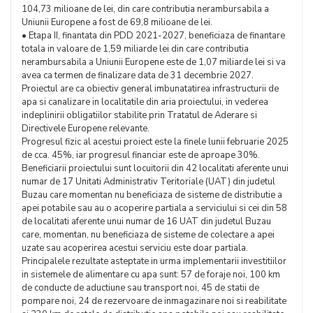
104,73 milioane de lei, din care contributia nerambursabila a
Uniunii Europene a fost de 69,8 milioane de lei.
• Etapa II, finantata din PDD 2021-2027, beneficiaza de finantare
totala in valoare de 1,59 miliarde lei din care contributia
nerambursabila a Uniunii Europene este de 1,07 miliarde lei si va
avea ca termen de finalizare data de 31 decembrie 2027.
Proiectul are ca obiectiv general imbunatatirea infrastructurii de
apa si canalizare in localitatile din aria proiectului, in vederea
indeplinirii obligatiilor stabilite prin Tratatul de Aderare si
Directivele Europene relevante.
Progresul fizic al acestui proiect este la finele lunii februarie 2025
de cca. 45%, iar progresul financiar este de aproape 30%.
Beneficiarii proiectului sunt locuitorii din 42 localitati aferente unui
numar de 17 Unitati Administrativ Teritoriale (UAT) din judetul
Buzau care momentan nu beneficiaza de sisteme de distributie a
apei potabile sau au o acoperire partiala a serviciului si cei din 58
de localitati aferente unui numar de 16 UAT din judetul Buzau
care, momentan, nu beneficiaza de sisteme de colectare a apei
uzate sau acoperirea acestui serviciu este doar partiala.
Principalele rezultate asteptate in urma implementarii investitiilor
in sistemele de alimentare cu apa sunt: 57 de foraje noi, 100 km
de conducte de aductiune sau transport noi, 45 de statii de
pompare noi, 24 de rezervoare de inmagazinare noi si reabilitate