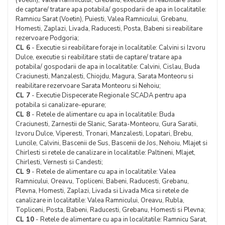
(Voetin), Valea Ramnicului, Grebanu, executie si reabilitare statii
de captare/ tratare apa potabila/ gospodarii de apa in localitatile:
Ramnicu Sarat (Voetin), Puiesti, Valea Ramnicului, Grebanu,
Homesti, Zaplazi, Livada, Raducesti, Posta, Babeni si reabilitare
rezervoare Podgoria;
CL 6
- Executie si reabilitare foraje in localitatile: Calvini si Izvoru
Dulce, executie si reabilitare statii de captare/ tratare apa
potabila/ gospodarii de apa in localitatile: Calvini, Cislau, Buda
Craciunesti, Manzalesti, Chiojdu, Magura, Sarata Monteoru si
reabilitare rezervoare Sarata Monteoru si Nehoiu;
CL 7
- Executie Dispecerate Regionale SCADA pentru apa
potabila si canalizare-epurare;
CL 8
- Retele de alimentare cu apa in localitatile: Buda
Craciunesti, Zarnestii de Slanic, Sarata-Monteoru, Gura Saratii,
Izvoru Dulce, Viperesti, Tronari, Manzalesti, Lopatari, Brebu,
Luncile, Calvini, Bascenii de Sus, Bascenii de Jos, Nehoiu, Mlajet si
Chirlesti si retele de canalizare in localitatile: Paltineni, Mlajet,
Chirlesti, Vernesti si Candesti;
CL 9
- Retele de alimentare cu apa in localitatile: Valea
Ramnicului, Oreavu, Topliceni, Babeni, Raducesti, Grebanu,
Plevna, Homesti, Zaplazi, Livada si Livada Mica si retele de
canalizare in localitatile: Valea Ramnicului, Oreavu, Rubla,
Topliceni, Posta, Babeni, Raducesti, Grebanu, Homesti si Plevna;
CL 10
- Retele de alimentare cu apa in localitatile: Ramnicu Sarat,