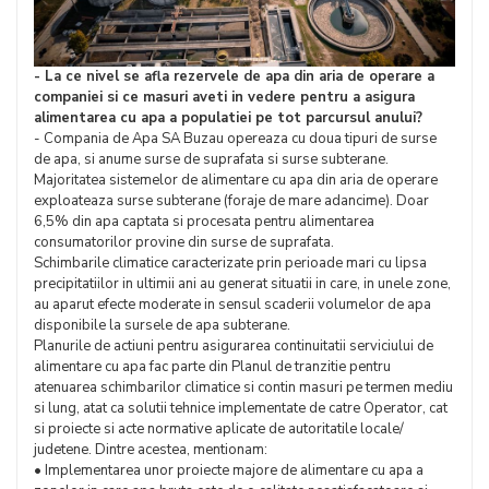
- La ce nivel se afla rezervele de apa din aria de operare a
companiei si ce masuri aveti in vedere pentru a asigura
alimentarea cu apa a populatiei pe tot parcursul anului?
- Compania de Apa SA Buzau opereaza cu doua tipuri de surse
de apa, si anume surse de suprafata si surse subterane.
Majoritatea sistemelor de alimentare cu apa din aria de operare
exploateaza surse subterane (foraje de mare adancime). Doar
6,5% din apa captata si procesata pentru alimentarea
consumatorilor provine din surse de suprafata.
Schimbarile climatice caracterizate prin perioade mari cu lipsa
precipitatiilor in ultimii ani au generat situatii in care, in unele zone,
au aparut efecte moderate in sensul scaderii volumelor de apa
disponibile la sursele de apa subterane.
Planurile de actiuni pentru asigurarea continuitatii serviciului de
alimentare cu apa fac parte din Planul de tranzitie pentru
atenuarea schimbarilor climatice si contin masuri pe termen mediu
si lung, atat ca solutii tehnice implementate de catre Operator, cat
si proiecte si acte normative aplicate de autoritatile locale/
judetene. Dintre acestea, mentionam:
• Implementarea unor proiecte majore de alimentare cu apa a