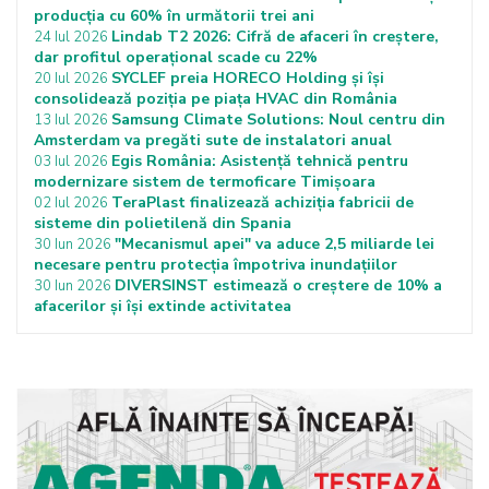
producția cu 60% în următorii trei ani
Lindab T2 2026: Cifră de afaceri în creștere,
24 Iul 2026
dar profitul operațional scade cu 22%
SYCLEF preia HORECO Holding și își
20 Iul 2026
consolidează poziția pe piața HVAC din România
Samsung Climate Solutions: Noul centru din
13 Iul 2026
Amsterdam va pregăti sute de instalatori anual
Egis România: Asistență tehnică pentru
03 Iul 2026
modernizare sistem de termoficare Timișoara
TeraPlast finalizează achiziția fabricii de
02 Iul 2026
sisteme din polietilenă din Spania
"Mecanismul apei" va aduce 2,5 miliarde lei
30 Iun 2026
necesare pentru protecţia împotriva inundaţiilor
DIVERSINST estimează o creștere de 10% a
30 Iun 2026
afacerilor și își extinde activitatea