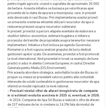
pentru irigatii agricole, vizand o suprafata de aproximativ 25.000
de hectare. Aceasta initiativa se bazeaza pe valorificarea apei
provenite de la statia de epurare a municipiului, care, in prezent
este deversata in raul Buzau. Prin implementarea acestui proiect
se urmareste cresterea eficientei utilizarii resurselor de apa si
reducerea presiunii asupra resurselor subterane.
In prezent, proiectul a parcurs etapele esentiale de elaborare a
studiilor tehnico-economice, estimare bugetara si initiere a
procesului de transfer de proprietate asupra terenurilor necesare
implementarii. Initiativa a fost inclusa pe agenda Guvernului
Romaniei si a fost supusa analizei grupului de lucru dedicat
gestionarii apelor uzate. De asemenea, proiectul a fost promovat
la nivel international, fiind prezentat in Israel ca exemplu de bune
practici si adus in atentia Comisiei Europene, in cadrul Directiei
Generale pentru Mediu (DG Environment).
Prin aceasta abordare strategica, autoritatile locale din Buzau isi
propun sa creeze un precedent valoros pentru alte comunitati
interesate de solutii sustenabile in gestionarea resurselor de apa,
oferind un model replicabil la nivel national
- Precizati nivelul cifrei de afaceri inregistrata de companie
in si estimati evolutia acesteia in 2025 si, eventual, in 2026.
- In 2024, Compania de Apa SA Buzau a realizat o cifra de afaceri
de 137 milioane de lei, in crestere cu 14,3% fata de nivelul de