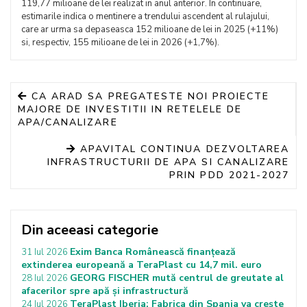
119,77 milioane de lei realizat in anul anterior. In continuare,
estimarile indica o mentinere a trendului ascendent al rulajului,
care ar urma sa depaseasca 152 milioane de lei in 2025 (+11%)
si, respectiv, 155 milioane de lei in 2026 (+1,7%).
CA ARAD SA PREGATESTE NOI PROIECTE
MAJORE DE INVESTITII IN RETELELE DE
APA/CANALIZARE
APAVITAL CONTINUA DEZVOLTAREA
INFRASTRUCTURII DE APA SI CANALIZARE
PRIN PDD 2021-2027
Din aceeasi categorie
Exim Banca Românească finanțează
31 Iul 2026
extinderea europeană a TeraPlast cu 14,7 mil. euro
GEORG FISCHER mută centrul de greutate al
28 Iul 2026
afacerilor spre apă și infrastructură
TeraPlast Iberia: Fabrica din Spania va crește
24 Iul 2026