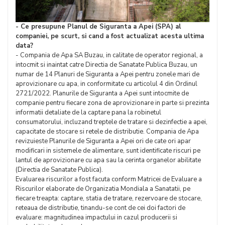
- Ce presupune Planul de Siguranta a Apei (SPA) al
companiei, pe scurt, si cand a fost actualizat acesta ultima
data?
- Compania de Apa SA Buzau, in calitate de operator regional, a
intocmit si inaintat catre Directia de Sanatate Publica Buzau, un
numar de 14 Planuri de Siguranta a Apei pentru zonele mari de
aprovizionare cu apa, in conformitate cu articolul 4 din Ordinul
2721/2022. Planurile de Siguranta a Apei sunt intocmite de
companie pentru fiecare zona de aprovizionare in parte si prezinta
informatii detaliate de la captare pana la robinetul
consumatorului, incluzand treptele de tratare si dezinfectie a apei,
capacitate de stocare si retele de distributie. Compania de Apa
revizuieste Planurile de Siguranta a Apei ori de cate ori apar
modificari in sistemele de alimentare, sunt identificate riscuri pe
lantul de aprovizionare cu apa sau la cerinta organelor abilitate
(Directia de Sanatate Publica).
Evaluarea riscurilor a fost facuta conform Matricei de Evaluare a
Riscurilor elaborate de Organizatia Mondiala a Sanatatii, pe
fiecare treapta: captare, statia de tratare, rezervoare de stocare,
reteaua de distributie, tinandu-se cont de cei doi factori de
evaluare: magnitudinea impactului in cazul producerii si