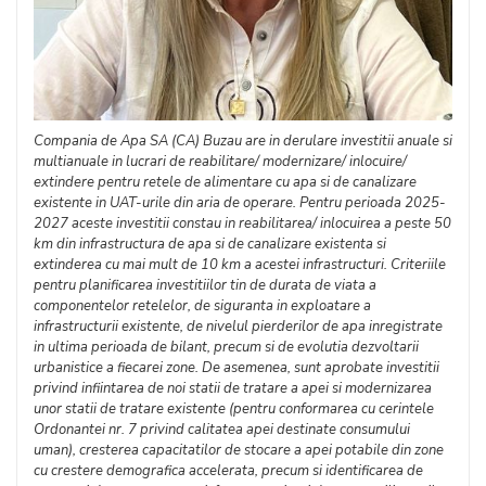
Compania de Apa SA (CA) Buzau are in derulare investitii anuale si
multianuale in lucrari de reabilitare/ modernizare/ inlocuire/
extindere pentru retele de alimentare cu apa si de canalizare
existente in UAT-urile din aria de operare. Pentru perioada 2025-
2027 aceste investitii constau in reabilitarea/ inlocuirea a peste 50
km din infrastructura de apa si de canalizare existenta si
extinderea cu mai mult de 10 km a acestei infrastructuri. Criteriile
pentru planificarea investitiilor tin de durata de viata a
componentelor retelelor, de siguranta in exploatare a
infrastructurii existente, de nivelul pierderilor de apa inregistrate
in ultima perioada de bilant, precum si de evolutia dezvoltarii
urbanistice a fiecarei zone. De asemenea, sunt aprobate investitii
privind infiintarea de noi statii de tratare a apei si modernizarea
unor statii de tratare existente (pentru conformarea cu cerintele
Ordonantei nr. 7 privind calitatea apei destinate consumului
uman), cresterea capacitatilor de stocare a apei potabile din zone
cu crestere demografica accelerata, precum si identificarea de