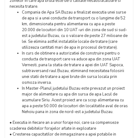
zonelor in care apa bruta este de o calitate nesatisfacatoare si
necesita tratare.
Compania de Apa SA Buzau a finalizat executia unei surse
de apa si a unei conducte de transport cu o lungime de 52
km, dimensionata pentru alimentarea cu apa a peste
20.000 de locuitori din 10 UAT-uri din zona de sud si sud-
est a judetului Buzau, cu o valoare de peste 27 milioane de
lei. Se elimina astfel instalatiile locale de tratare (care
utilizeaza cantitati mari de apa in procesul de tratare).
In curs de obtinere a autorizatiei de construire pentru o
conducta de transport care va aduce apa din zona UAT
Vernesti, pana la statia de tratare a apei din UAT Sapoca,
subtraversand raul Buzau, eliminand necesitatea folosirii
unei statii de tratare a apei brute din sursa locala prin
osmoza inversa.
In Master-Planul judetului Buzau este prevazut un proiect
major de alimentare cu apa din sursa de apa Lacul de
acumulare Siriu. Acest proiect are ca scop alimentarea cu
apa a peste 50.000 de locuitori din localitatile aval de oras
Nehoiu pana in zona de nord-est a judetului Buzau.
• Executia in fiecare an a unor foraje noi, care sa compenseze
scaderea debitelor forajelor aflate in exploatare
• Cresterea capacitatilor de inmagazinare a apei potabile in