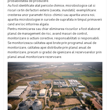
probabilitatea de producere.
Au fost identificate atat pericole chimice, microbiologice cat si
riscuri ce tin de factori externi (seceta, inundatii): exemplificare:
cresterea unor parametri fizico-chimici sau aparitia unora noi,
aparitia microbiologiei in sursele de suprafata in timpul primaverii
cand are loc inflorirea algala.
Pentru minimizarea sau chiar eliminarea riscurilor a fost elaborat
planul de management de risc, avand masuri de control,
monitorizare si actiuni corective, responsabilitati si responsabili.
Se monitorizeaza calitatea apei brute prin programul anual de
monitorizare, calitatea apei distribuite prin planul anual de
monitorizare, precum si gradul de igienizare al rezervoarelor prin
planul anual monitorizare rezervoare.