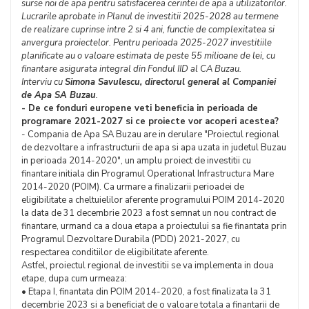
surse noi de apa pentru satisfacerea cerintei de apa a utilizatorilor.
Lucrarile aprobate in Planul de investitii 2025-2028 au termene
de realizare cuprinse intre 2 si 4 ani, functie de complexitatea si
anvergura proiectelor. Pentru perioada 2025-2027 investitiile
planificate au o valoare estimata de peste 55 milioane de lei, cu
finantare asigurata integral din Fondul IID al CA Buzau.
Interviu cu
Simona Savulescu, directorul general al Companiei
de Apa SA Buzau
.
- De ce fonduri europene veti beneficia in perioada de
programare 2021-2027 si ce proiecte vor acoperi acestea?
- Compania de Apa SA Buzau are in derulare "Proiectul regional
de dezvoltare a infrastructurii de apa si apa uzata in judetul Buzau
in perioada 2014-2020", un amplu proiect de investitii cu
finantare initiala din Programul Operational Infrastructura Mare
2014-2020 (POIM). Ca urmare a finalizarii perioadei de
eligibilitate a cheltuielilor aferente programului POIM 2014-2020
la data de 31 decembrie 2023 a fost semnat un nou contract de
finantare, urmand ca a doua etapa a proiectului sa fie finantata prin
Programul Dezvoltare Durabila (PDD) 2021-2027, cu
respectarea conditiilor de eligibilitate aferente.
Astfel, proiectul regional de investitii se va implementa in doua
etape, dupa cum urmeaza:
• Etapa I, finantata din POIM 2014-2020, a fost finalizata la 31
decembrie 2023 si a beneficiat de o valoare totala a finantarii de