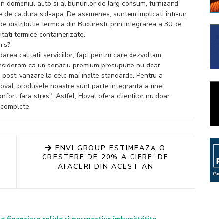
in domeniul auto si al bunurilor de larg consum, furnizand
pe de caldura sol-apa. De asemenea, suntem implicati intr-un
de distributie termica din Bucuresti, prin integrarea a 30 de
tati termice containerizate.
urs?
area calitatii serviciilor, fapt pentru care dezvoltam
onsideram ca un serviciu premium presupune nu doar
a post-vanzare la cele mai inalte standarde. Pentru a
Hoval, produsele noastre sunt parte integranta a unei
ort fara stres". Astfel, Hoval ofera clientilor nu doar
i complete.
ENVI GROUP ESTIMEAZA O
CRESTERE DE 20% A CIFREI DE
AFACERI DIN ACEST AN
e financiare solide și perspective îmbunătățite