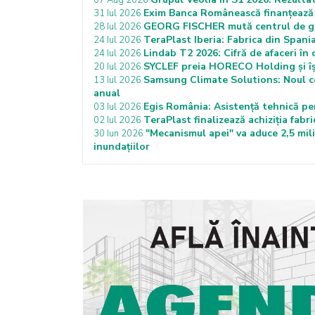
07 Aug 2026
Exim Banca Românească finanțează 
31 Iul 2026
GEORG FISCHER mută centrul de greu
28 Iul 2026
TeraPlast Iberia: Fabrica din Spania
24 Iul 2026
Lindab T2 2026: Cifră de afaceri în
24 Iul 2026
SYCLEF preia HORECO Holding și îș
20 Iul 2026
Samsung Climate Solutions: Noul c
13 Iul 2026
anual
Egis România: Asistență tehnică p
03 Iul 2026
TeraPlast finalizează achiziția fabr
02 Iul 2026
"Mecanismul apei" va aduce 2,5 mil
30 Iun 2026
inundaţiilor