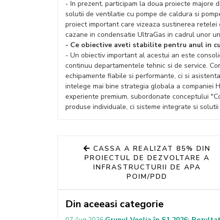
- In prezent, participam la doua proiecte majore d
solutii de ventilatie cu pompe de caldura si pom
proiect important care vizeaza sustinerea retelei 
cazane in condensatie UltraGas in cadrul unor uni
- Ce obiective aveti stabilite pentru anul in c
- Un obiectiv important al acestui an este consolid
continuu departamentele tehnic si de service. C
echipamente fiabile si performante, ci si asistent
intelege mai bine strategia globala a companiei 
experiente premium, subordonate conceptului "Conf
produse individuale, ci sisteme integrate si soluti
CASSA A REALIZAT 85% DIN
PROIECTUL DE DEZVOLTARE A
INFRASTRUCTURII DE APA
POIM/PDD
Din aceeasi categorie
Grupul Veolia în S1 2026: Rezultat