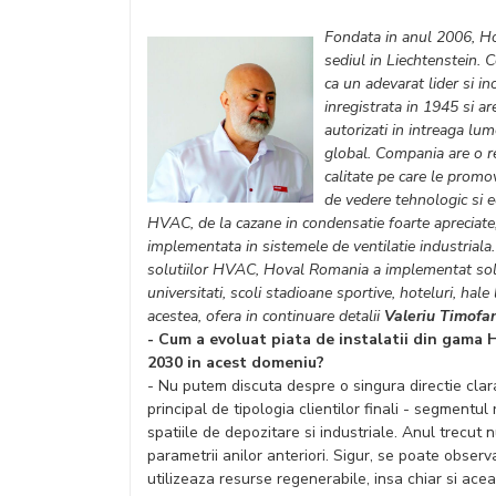
Fondata in anul 2006, Hov
sediul in Liechtenstein. 
ca un adevarat lider si in
inregistrata in 1945 si ar
autorizati in intreaga lum
global. Compania are o re
calitate pe care le promo
de vedere tehnologic si e
HVAC, de la cazane in condensatie foarte apreciate,
implementata in sistemele de ventilatie industrial
solutiilor HVAC, Hoval Romania a implementat soluti
universitati, scoli stadioane sportive, hoteluri, hal
acestea, ofera in continuare detalii
Valeriu Timofan
- Cum a evoluat piata de instalatii din gama 
2030 in acest domeniu?
- Nu putem discuta despre o singura directie clara
principal de tipologia clientilor finali - segmentul
spatiile de depozitare si industriale. Anul trecut
parametrii anilor anteriori. Sigur, se poate obse
utilizeaza resurse regenerabile, insa chiar si ace