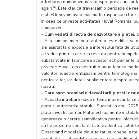
intrebarea dumneavoastra despre previziuni, pu
again?". Este clar ca traversam o perioada de reev
mult 6 luni vom avea mai multe raspunsuri clare.
In ceea ce priveste activitatea Hoval Romania, pu
companiei.
- Cum vedeti directia de dezvoltare a pietei, c
- Asa cum am mentionat anterior, este dificil sa of
am asistat la o explozie a interesului fata de uti
a tradus printr-o cerere crescuta pentru pompele d
substantiale in fabricarea acestor echipamente, ia
priveste Hoval, am construit o noua fabrica modern
valorilor noastre: entuziasm pentru tehnologie s
pentru viitor, iar detalii suplimentare despre acest
nostru.
- Care sunt premisele dezvoltarii pietei loca
- Aceasta intrebare ridica o tema interesanta ce ar
piata si autoritatile statului. Succint, in anul 202
piata investitiilor noi. Multe echipamente instalate
genereaza o cerere semnificativa pentru inlocuiri. D
sa fie prezente constant. Este evident ca solutiil
Observand modelele din alte tari europene, este cl
esential, iar subventiile trebuie sa fie condition