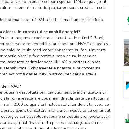
tem parafraza o expresie celebra spunand "Make gas great
aluare si orientare strategica, iar personal cred ca in cel
tem afirma ca anul 2024 a fost cel mai bun an din istoria
a oferta, in contextul scumpirii energiei?
erim un raspuns exact in acest context. In ultimii 2-3 ani,
lizarea surselor regenerabile, iar in sectorul HVAC aceasta s-
e caldura. Multi producatori consacrati au facut investitii
r reactia pietei a fost pozitiva pana acum. In ceea ce
a, adaptata cerintelor secolului XXI si perfect aliniata
i sustenabilitate. Echipamentele noastre sunt concepute
 proiect pot fi gasite intr-un articol dedicat pe site-ul
le de HVAC?
 putea fi dezvoltata prin dialoguri ample intre jucatorii din
5 piata romaneasca are doua mari directii: piata de inlocuiri si
 in anii 2000 au ajuns la finalul ciclului lor de viata, ceea ce
esi au existat dificultati financiare, investitiile au continuat
e ecologice sunt absolut necesare si trebuie promovate activ.
ar ca sprijinul financiar din partea statului joaca un rol
ate de eficienta si performanta demonstrabile ale