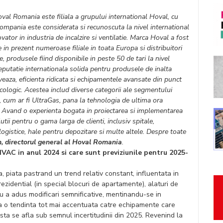
al Romania este filiala a grupului international Hoval, cu
Compania este considerata si recunoscuta la nivel international
ovator in industria de incalzire si ventilatie. Marca Hoval a fost
e in prezent numeroase filiale in toata Europa si distribuitori
e, produsele fiind disponibile in peste 50 de tari la nivel
putatie internationala solida pentru produsele de inalta
veaza, eficienta ridicata si echipamentele avansate din punct
cologic. Acestea includ diverse categorii ale segmentului
 cum ar fi UltraGas, pana la tehnologia de ultima ora
a. Avand o experienta bogata in proiectarea si implementarea
i pentru o gama larga de clienti, inclusiv spitale,
e logistice, hale pentru depozitare si multe altele. Despre toate
, directorul general al Hoval Romania
.
HVAC in anul 2024 si care sunt previziunile pentru 2025-
, piata pastrand un trend relativ constant, influentata in
 rezidential (in special blocuri de apartamente), alaturi de
 nu a adus modificari semnificative, mentinandu-se in
rva o tendinta tot mai accentuata catre echipamente care
asta se afla sub semnul incertitudinii din 2025. Revenind la