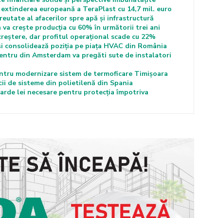
extinderea europeană a TeraPlast cu 14,7 mil. euro
tate al afacerilor spre apă și infrastructură
 va crește producția cu 60% în următorii trei ani
 creștere, dar profitul operațional scade cu 22%
i consolidează poziția pe piața HVAC din România
entru din Amsterdam va pregăti sute de instalatori
entru modernizare sistem de termoficare Timișoara
icii de sisteme din polietilenă din Spania
iarde lei necesare pentru protecţia împotriva