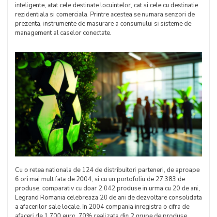
inteligente, atat cele destinate locuintelor, cat si cele cu destinatie
rezidentiala si comerciala. Printre acestea se numara senzori de
prezenta, instrumente de masurare a consumului si sisteme de
management al caselor conectate.
Cu o retea nationala de 124 de distribuitori parteneri, de aproape
6 ori mai mult fata de 2004, si cu un portofoliu de 27.383 de
produse, comparativ cu doar 2.042 produse in urma cu 20 de ani,
Legrand Romania celebreaza 20 de ani de dezvoltare consolidata
a afacerilor sale locale. In 2004 compania inregistra o cifra de
afaceri de 1.700 euro, 70% realizata din 2 grupe de produse.