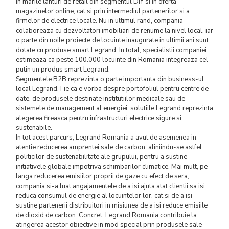
in marile lanturi de retail din segmentul DIY si in oferta
magazinelor online, cat si prin intermediul partenerilor si a
firmelor de electrice locale. Nu in ultimul rand, compania
colaboreaza cu dezvoltatori imobiliari de renume la nivel local, iar
o parte din noile proiecte de locuinte inaugurate in ultimii ani sunt
dotate cu produse smart Legrand. In total, specialistii companiei
estimeaza ca peste 100.000 locuinte din Romania integreaza cel
putin un produs smart Legrand.
Segmentele B2B reprezinta o parte importanta din business-ul
local Legrand. Fie ca e vorba despre portofoliul pentru centre de
date, de produsele destinate institutiilor medicale sau de
sistemele de management al energiei, solutiile Legrand reprezinta
alegerea fireasca pentru infrastructuri electrice sigure si
sustenabile.
In tot acest parcurs, Legrand Romania a avut de asemenea in
atentie reducerea amprentei sale de carbon, aliniindu-se astfel
politicilor de sustenabilitate ale grupului, pentru a sustine
initiativele globale impotriva schimbarilor climatice. Mai mult, pe
langa reducerea emisiilor proprii de gaze cu efect de sera,
compania si-a luat angajamentele de a isi ajuta atat clientii sa isi
reduca consumul de energie al locuintelor lor, cat si de a isi
sustine partenerii distribuitori in misiunea de a isi reduce emisiile
de dioxid de carbon. Concret, Legrand Romania contribuie la
atingerea acestor obiective in mod special prin produsele sale