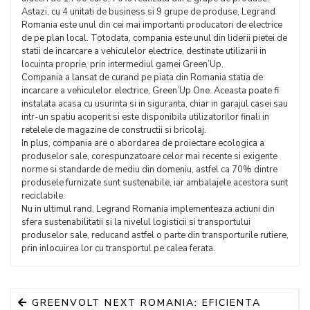
Astazi, cu 4 unitati de business si 9 grupe de produse, Legrand
Romania este unul din cei mai importanti producatori de electrice
de pe plan local. Totodata, compania este unul din liderii pietei de
statii de incarcare a vehiculelor electrice, destinate utilizarii in
locuinta proprie, prin intermediul gamei Green’Up.
Compania a lansat de curand pe piata din Romania statia de
incarcare a vehiculelor electrice, Green’Up One. Aceasta poate fi
instalata acasa cu usurinta si in siguranta, chiar in garajul casei sau
intr-un spatiu acoperit si este disponibila utilizatorilor finali in
retelele de magazine de constructii si bricolaj.
In plus, compania are o abordarea de proiectare ecologica a
produselor sale, corespunzatoare celor mai recente si exigente
norme si standarde de mediu din domeniu, astfel ca 70% dintre
produsele furnizate sunt sustenabile, iar ambalajele acestora sunt
reciclabile.
Nu in ultimul rand, Legrand Romania implementeaza actiuni din
sfera sustenabilitatii si la nivelul logisticii si transportului
produselor sale, reducand astfel o parte din transporturile rutiere,
prin inlocuirea lor cu transportul pe calea ferata.
GREENVOLT NEXT ROMANIA: EFICIENTA