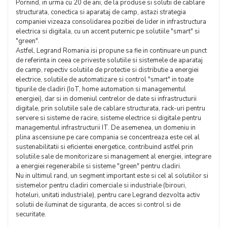
Pornind, in urma cu 20 de ani, de la produse si solutii de cablare
structurata, conectica si aparataj de camp, astazi strategia
companiei vizeaza consolidarea pozitiei de lider in infrastructura
electrica si digitala, cu un accent puternic pe solutiile "smart" si
"green".
Astfel, Legrand Romania isi propune sa fie in continuare un punct
de referinta in ceea ce priveste solutiile si sistemele de aparataj
de camp, repectiv solutiile de protectie si distributie a energiei
electrice, solutiile de automatizare si control "smart" in toate
tipurile de cladiri (IoT, home automation si managementul
energiei), dar si in domeniul centrelor de date si infrastructurii
digitale, prin solutiile sale de cablare structurata, rack-uri pentru
servere si sisteme de racire, sisteme electrice si digitale pentru
managementul infrastructurii IT. De asemenea, un domeniu in
plina ascensiune pe care compania se concentreaza este cel al
sustenabilitatii si eficientei energetice, contribuind astfel prin
solutiile sale de monitorizare si management al energiei, integrare
a energiei regenerabile si sisteme "green" pentru cladiri.
Nu in ultimul rand, un segment important este si cel al solutiilor si
sistemelor pentru cladiri comerciale si industriale (birouri,
hoteluri, unitati industriale), pentru care Legrand dezvolta activ
solutii de iluminat de siguranta, de acces si control si de
securitate.