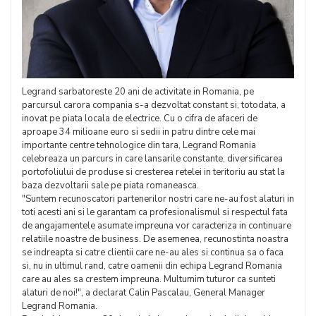
Legrand sarbatoreste 20 ani de activitate in Romania, pe
parcursul carora compania s-a dezvoltat constant si, totodata, a
inovat pe piata locala de electrice. Cu o cifra de afaceri de
aproape 34 milioane euro si sedii in patru dintre cele mai
importante centre tehnologice din tara, Legrand Romania
celebreaza un parcurs in care lansarile constante, diversificarea
portofoliului de produse si cresterea retelei in teritoriu au stat la
baza dezvoltarii sale pe piata romaneasca.
"Suntem recunoscatori partenerilor nostri care ne-au fost alaturi in
toti acesti ani si le garantam ca profesionalismul si respectul fata
de angajamentele asumate impreuna vor caracteriza in continuare
relatiile noastre de business. De asemenea, recunostinta noastra
se indreapta si catre clientii care ne-au ales si continua sa o faca
si, nu in ultimul rand, catre oamenii din echipa Legrand Romania
care au ales sa crestem impreuna. Multumim tuturor ca sunteti
alaturi de noi!", a declarat Calin Pascalau, General Manager
Legrand Romania.