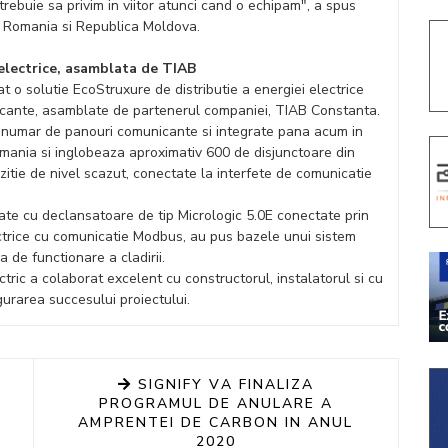
trebuie sa privim in viitor atunci cand o echipam", a spus
c Romania si Republica Moldova.
 electrice, asamblata de TIAB
at o solutie EcoStruxure de distributie a energiei electrice
nicante, asamblate de partenerul companiei, TIAB Constanta.
e numar de panouri comunicante si integrate pana acum in
ania si inglobeaza aproximativ 600 de disjunctoare din
zitie de nivel scazut, conectate la interfete de comunicatie
ate cu declansatoare de tip Micrologic 5.0E conectate prin
ectrice cu comunicatie Modbus, au pus bazele unui sistem
 de functionare a cladirii.
ctric a colaborat excelent cu constructorul, instalatorul si cu
igurarea succesului proiectului.
SIGNIFY VA FINALIZA
PROGRAMUL DE ANULARE A
AMPRENTEI DE CARBON IN ANUL
2020