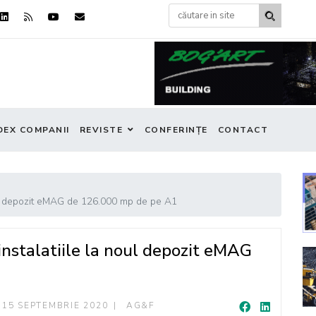
DEX COMPANII
REVISTE
CONFERINȚE
CONTACT
noul depozit eMAG de 126.000 mp de pe A1
 instalatiile la noul depozit eMAG
15 SEPTEMBRIE 2020
AG&F