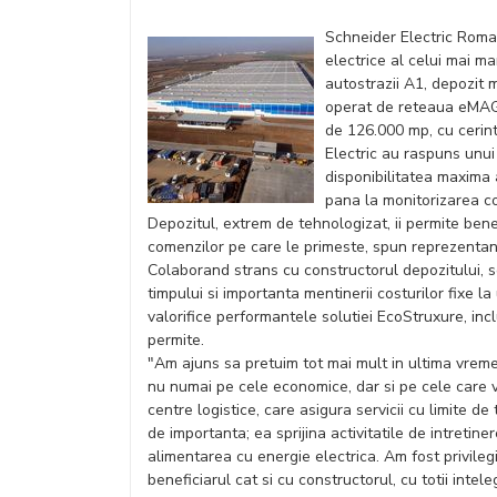
Schneider Electric Roman
electrice al celui mai ma
autostrazii A1, depozit 
operat de reteaua eMAG.
de 126.000 mp, cu cerint
Electric au raspuns unui 
disponibilitatea maxima a
pana la monitorizarea co
Depozitul, extrem de tehnologizat, ii permite benef
comenzilor pe care le primeste, spun reprezentant
Colaborand strans cu constructorul depozitului, 
timpului si importanta mentinerii costurilor fixe la
valorifice performantele solutiei EcoStruxure, inc
permite.
"Am ajuns sa pretuim tot mai mult in ultima vreme 
nu numai pe cele economice, dar si pe cele care v
centre logistice, care asigura servicii cu limite de 
de importanta; ea sprijina activitatile de intretiner
alimentarea cu energie electrica. Am fost privileg
beneficiarul cat si cu constructorul, cu totii in