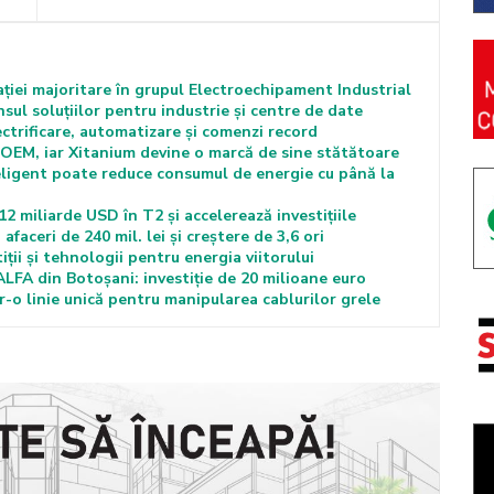
iei majoritare în grupul Electroechipament Industrial
ul soluțiilor pentru industrie și centre de date
ctrificare, automatizare și comenzi record
l OEM, iar Xitanium devine o marcă de sine stătătoare
teligent poate reduce consumul de energie cu până la
 miliarde USD în T2 și accelerează investițiile
faceri de 240 mil. lei și creștere de 3,6 ori
tiții și tehnologii pentru energia viitorului
LFA din Botoșani: investiție de 20 milioane euro
r-o linie unică pentru manipularea cablurilor grele