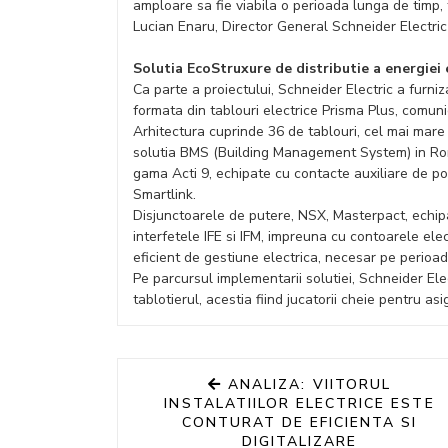
amploare sa fie viabila o perioada lunga de timp, 
Lucian Enaru, Director General Schneider Electri
Solutia EcoStruxure de distributie a energiei
Ca parte a proiectului, Schneider Electric a furniz
formata din tablouri electrice Prisma Plus, comu
Arhitectura cuprinde 36 de tablouri, cel mai mar
solutia BMS (Building Management System) in Rom
gama Acti 9, echipate cu contacte auxiliare de po
Smartlink.
Disjunctoarele de putere, NSX, Masterpact, echip
interfetele IFE si IFM, impreuna cu contoarele el
eficient de gestiune electrica, necesar pe perioada
Pe parcursul implementarii solutiei, Schneider Ele
tablotierul, acestia fiind jucatorii cheie pentru as
ANALIZA: VIITORUL
INSTALATIILOR ELECTRICE ESTE
CONTURAT DE EFICIENTA SI
DIGITALIZARE