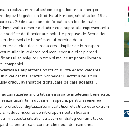
ia a realizat intregul sistem de gestionare a energiei
re depozit logistic din Sud-Estul Europei, situat la km 19 al
mare cat 20 de stadioane de fotbal la un loc detinut si
 Fiind vorba despre o cladire cu o suprafata impresionanta,
e specifice de functionare, solutiile propuse de Schneider
set de nevoi ale beneficiarului, pornind de la
 energiei electrice si reducerea timpilor de intrerupere,
nsumurilor in vederea reducerii eventualelor pierderi.
iciarului sa asigure un timp si mai scurt pentru livrarea
ii companiei.
societatea Baupartner Construct, si intelegand valoarea
 un nivel cat mai scazut, Schneider Electric a reusit sa
lusiv gradul avansat de digitalizare pe care aceasta il
automatizarea si digitalizarea si sa le intelegem beneficiile,
izeaza usurinta in utilizare. In special pentru asemenea
timp drastice, digitalizarea instalatiilor electrice este extrem
e si reduce riscurile de intreruperi neplanificate in
iati, in aceasta situatie, sa avem un dialog comun atat cu
telegand ca pentru ca o constructie noua de asemenea