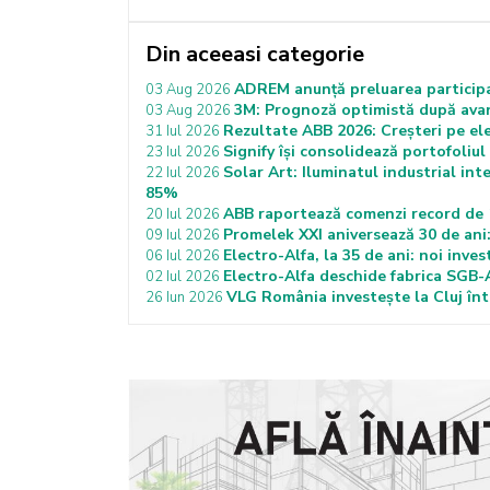
Din aceeasi categorie
ADREM anunță preluarea participaț
03 Aug 2026
3M: Prognoză optimistă după avans
03 Aug 2026
Rezultate ABB 2026: Creșteri pe ele
31 Iul 2026
Signify își consolidează portofoliu
23 Iul 2026
Solar Art: Iluminatul industrial in
22 Iul 2026
85%
ABB raportează comenzi record de 12
20 Iul 2026
Promelek XXI aniversează 30 de ani: a
09 Iul 2026
Electro-Alfa, la 35 de ani: noi inves
06 Iul 2026
Electro-Alfa deschide fabrica SGB-A
02 Iul 2026
VLG România investește la Cluj înt
26 Iun 2026