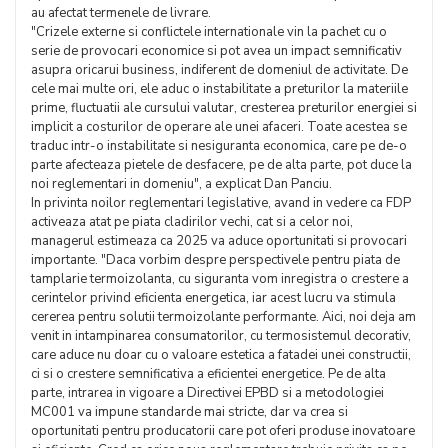
au afectat termenele de livrare.
"Crizele externe si conflictele internationale vin la pachet cu o
serie de provocari economice si pot avea un impact semnificativ
asupra oricarui business, indiferent de domeniul de activitate. De
cele mai multe ori, ele aduc o instabilitate a preturilor la materiile
prime, fluctuatii ale cursului valutar, cresterea preturilor energiei si
implicit a costurilor de operare ale unei afaceri. Toate acestea se
traduc intr-o instabilitate si nesiguranta economica, care pe de-o
parte afecteaza pietele de desfacere, pe de alta parte, pot duce la
noi reglementari in domeniu", a explicat Dan Panciu.
In privinta noilor reglementari legislative, avand in vedere ca FDP
activeaza atat pe piata cladirilor vechi, cat si a celor noi,
managerul estimeaza ca 2025 va aduce oportunitati si provocari
importante. "Daca vorbim despre perspectivele pentru piata de
tamplarie termoizolanta, cu siguranta vom inregistra o crestere a
cerintelor privind eficienta energetica, iar acest lucru va stimula
cererea pentru solutii termoizolante performante. Aici, noi deja am
venit in intampinarea consumatorilor, cu termosistemul decorativ,
care aduce nu doar cu o valoare estetica a fatadei unei constructii,
ci si o crestere semnificativa a eficientei energetice. Pe de alta
parte, intrarea in vigoare a Directivei EPBD si a metodologiei
MC001 va impune standarde mai stricte, dar va crea si
oportunitati pentru producatorii care pot oferi produse inovatoare