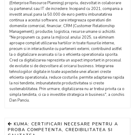
(Enterprise Resource Planning) propriu, dezvoltat in colaborare
cu partenerul sau IT de incredere. Incepand cu 2021, compania a
investit anual pana la 50.000 de euro pentru imbunatatirea
continua a acestui software, care integreaza operatiuni din
domeniile comercial, financiar, CRM (Customer Relationship
Management), productie, logistica, resurse umane si achizitii.
"Ne propunem ca, pana la mijlocul anului 2025, sa eliminam
aproape complet utilizarea hartiilor in toate fluxurile interne,
precum si in interactiunile cu partenerii externi, contribuind astfel
la o digitalizare avansata si la o eficienta operationala sporita.
Cred ca digitalizarea reprezinta un aspect important in procesul
de evolutie si de dezvoltare al oricarui business. Integrarea
tehnologiilor digitale in toate aspectele unei afaceri creste
eficienta operationala, reduce costurile, permite adaptarea rapida
la noi tendinte, imbunatateste productivitatea si creste
sustenabilitatea. Prin urmare, digitalizarea nu ar trebui privita ca o
simpla tendinta, ci ca o investitie strategica in business", a conchis
Dan Panciu.
KUMA: CERTIFICARI NECESARE PENTRU A
PROBA COMPETENTA, CREDIBILITATEA SI