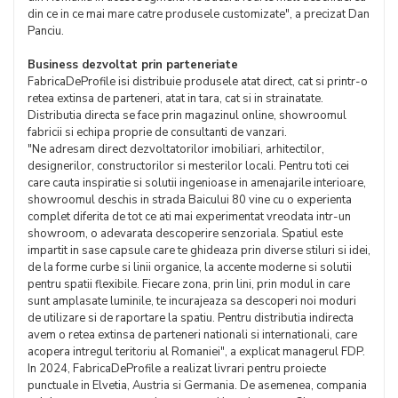
din ce in ce mai mare catre produsele customizate", a precizat Dan
Panciu.
Business dezvoltat prin parteneriate
FabricaDeProfile isi distribuie produsele atat direct, cat si printr-o
retea extinsa de parteneri, atat in tara, cat si in strainatate.
Distributia directa se face prin magazinul online, showroomul
fabricii si echipa proprie de consultanti de vanzari.
"Ne adresam direct dezvoltatorilor imobiliari, arhitectilor,
designerilor, constructorilor si mesterilor locali. Pentru toti cei
care cauta inspiratie si solutii ingenioase in amenajarile interioare,
showroomul deschis in strada Baicului 80 vine cu o experienta
complet diferita de tot ce ati mai experimentat vreodata intr-un
showroom, o adevarata descoperire senzoriala. Spatiul este
impartit in sase capsule care te ghideaza prin diverse stiluri si idei,
de la forme curbe si linii organice, la accente moderne si solutii
pentru spatii flexibile. Fiecare zona, prin lini, prin modul in care
sunt amplasate luminile, te incurajeaza sa descoperi noi moduri
de utilizare si de raportare la spatiu. Pentru distributia indirecta
avem o retea extinsa de parteneri nationali si internationali, care
acopera intregul teritoriu al Romaniei", a explicat managerul FDP.
In 2024, FabricaDeProfile a realizat livrari pentru proiecte
punctuale in Elvetia, Austria si Germania. De asemenea, compania