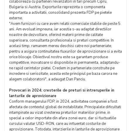
colaboreaza cu parteneri revanzatori in tari precum Cipru,
Bulgaria si Austria. Exporturile reprezinta o componenta
importanta a activitatii, consolidand prezenta FDP pe pietele
externe.
"Avem furnizori cu care avem relatii comerciale stabile de peste 5
ani. Am evoluat impreuna, iar acestia s-au adaptat directiilor
noastre de dezvoltare, oferind materii prime de calitate
superioara, consultanta profesionala si preturi competitive. In
acelasi timp, ramanem mereu deschisi catre noi parteneriate,
pentru a asigura continuitatea fluxurilor de aprovizionare si a evita
orice blocaje. Obiectivul nostru este sa garantam produse
competitive, inovatoare si disponibile in permanenta, adaptandu-
ne rapid cerintelor pietei. Credem in parteneriate construite pe
incredere si seriozitate, acesta este principiul pe baza carora ne
alegem colaboratorii", a adaugat Dan Panciu.
Provocari in 2024: cresterile de preturi si intreruperile in
lanturile de aprovizionare
Conform managerului FDP, in 2024, activitatea companiei a fost
afectata de contextul global de instabilitate. Principalele dificultati
intampinate au vizat cresterea preturilor materiilor prime, in
special a celor importate din afara zonei euro, dar si fluctuatiile
cursului valutar USD-RON, care au influentat costurile de
aprovizionare. Totodata, intarzierile in lanturile de aprovizionare