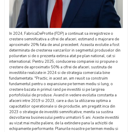
In 2024, FabricaDeProfile (FDP) a continuat sa inregistreze o
crestere semnificativa a cifrei de afaceri, estimand o majorare de
aproximativ 20% fata de anul precedent. Aceasta evolutie a fost
determinata de cresterea vanzarilor in segmentul produselor din
poliuretan si de o prezenta extinsa atat pe plan national, cat si
international. Pentru 2025, conducerea companiei isi propune o
crestere de aproximativ 50% a cifrei de afaceri, sustinuta de
investitiile realizate in 2024 si de strategia comerciala bine
fundamentata. "Practic, in acest an, am reusit sa construim
fundamentul pentru o expansiune pe termen mediu si lung, o
crestere bazata in primul rand pe investitii si pe largirea
portofoliului de produse. Avand in vedere evolutia constanta a
afacerii intre 2019 si 2023, care a dus la utilizarea optima a
capacitatilor operationale si de productie, am pregatit inca din
2023 o strategie de investitii semnificative, menita sa sustina
dezvoltarea businessului pentru urmatorii 5 ani. Aceste investitii
au vizat mai multe paliere, de la extindere pana la achizitii de
echipamente performante. Planurile noastre pe termen mediu si