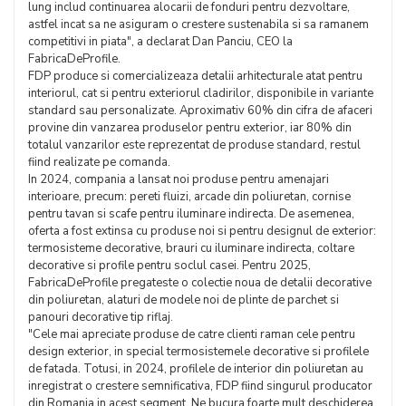
lung includ continuarea alocarii de fonduri pentru dezvoltare,
astfel incat sa ne asiguram o crestere sustenabila si sa ramanem
competitivi in piata", a declarat Dan Panciu, CEO la
FabricaDeProfile.
FDP produce si comercializeaza detalii arhitecturale atat pentru
interiorul, cat si pentru exteriorul cladirilor, disponibile in variante
standard sau personalizate. Aproximativ 60% din cifra de afaceri
provine din vanzarea produselor pentru exterior, iar 80% din
totalul vanzarilor este reprezentat de produse standard, restul
fiind realizate pe comanda.
In 2024, compania a lansat noi produse pentru amenajari
interioare, precum: pereti fluizi, arcade din poliuretan, cornise
pentru tavan si scafe pentru iluminare indirecta. De asemenea,
oferta a fost extinsa cu produse noi si pentru designul de exterior:
termosisteme decorative, brauri cu iluminare indirecta, coltare
decorative si profile pentru soclul casei. Pentru 2025,
FabricaDeProfile pregateste o colectie noua de detalii decorative
din poliuretan, alaturi de modele noi de plinte de parchet si
panouri decorative tip riflaj.
"Cele mai apreciate produse de catre clienti raman cele pentru
design exterior, in special termosistemele decorative si profilele
de fatada. Totusi, in 2024, profilele de interior din poliuretan au
inregistrat o crestere semnificativa, FDP fiind singurul producator
din Romania in acest segment. Ne bucura foarte mult deschiderea