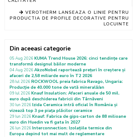
CALITATEA
VEROTHERM LANSEAZA O LINIE PENTRU
PRODUCTIA DE PROFILE DECORATIVE PENTRU
LOCUINTE
Din aceeasi categorie
KUMA Trend House 2026: cinci tendințe care
05 Aug 2026
transformă designul băilor moderne
AkzoNobel raportează prețuri în creștere și
04 Aug 2026
afaceri de 2,58 miliarde euro în T2 2026
ROCKWOOL preia fabrica Ravago, Ungaria:
28 Iul 2026
Producție de 40.000 tone de vată minerală/an
Knauf Insulation: Afaceri anuale de 50 mil.
09 Iul 2026
euro după deschiderea fabricii din Târnăveni
Izida Ceramica intră oficial în România și
30 Iun 2026
vizează top 3 pe piața plăcilor ceramice
Knauf: Fabrica de gips-carton de 88 milioane
29 Iun 2026
euro din Huedin va fi gata în 2027
Interconnection: Izolațiile termice din
26 Iun 2026
Europa depind tot mai mult de reglementare