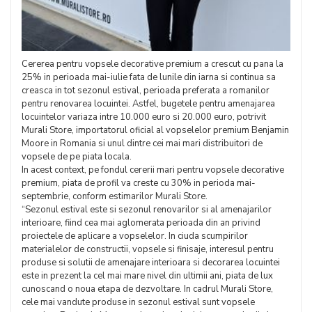
Cererea pentru vopsele decorative premium a crescut cu pana la
25% in perioada mai-iulie fata de lunile din iarna si continua sa
creasca in tot sezonul estival, perioada preferata a romanilor
pentru renovarea locuintei. Astfel, bugetele pentru amenajarea
locuintelor variaza intre 10.000 euro si 20.000 euro, potrivit
Murali Store, importatorul oficial al vopselelor premium Benjamin
Moore in Romania si unul dintre cei mai mari distribuitori de
vopsele de pe piata locala.
In acest context, pe fondul cererii mari pentru vopsele decorative
premium, piata de profil va creste cu 30% in perioda mai-
septembrie, conform estimarilor Murali Store.
“Sezonul estival este si sezonul renovarilor si al amenajarilor
interioare, fiind cea mai aglomerata perioada din an privind
proiectele de aplicare a vopselelor. In ciuda scumpirilor
materialelor de constructii, vopsele si finisaje, interesul pentru
produse si solutii de amenajare interioara si decorarea locuintei
este in prezent la cel mai mare nivel din ultimii ani, piata de lux
cunoscand o noua etapa de dezvoltare. In cadrul Murali Store,
cele mai vandute produse in sezonul estival sunt vopsele