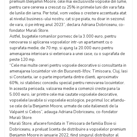
premium Benjamin Moore, cele mai exclusiviste vopsele din lume,
pentru care cererea a crescut cu 25% in primele luni din vara fata
de lunile din iarna. Per total, vom vedea o crestere accentuata atat
al nivelul business-ului nostru, cat si pe piata, nu doar in sezonul
de vara, ci pe intreg anul 2023”, declara Adriana Dobriceanu, co-
fondator Murali Store.
Astfel, bugetele romanilor pornesc de la 3.000 euro, pentru
renovarea si aplicarea vopselelor intr-un apartament cu o
suprafata medie, de 70 mp, si ajung la 20.000 euro pentru
amenajarea interioara si exterioara a unei case, cu o suprafata de
peste 120 mp.
“Cele mai multe cereri pentru vopsele decorative si consultanta in
amenajarea locuintelor vin din Bucuresti-Ilfov, Timisoara, Cluj, Iasi
si Constanta, iar o parte importanta dintre clienti, aproximativ
60%, isi stabilesc concediu special pentru renovarea locuintelor.
In aceasta perioada, valoarea medie a comenzii creste pana la
5.000 euro, iar printre cele mai cautate vopselele decorative,
vopselele lavabile si vopselele ecologice, pe primul loc aflandu-
se cele de la Benjamin Moore, urmate de cele italienesti de la
Valpaint si Cebos”, adauga Adriana Dobriceanu, co-fondator
Murali Store.
Murali Store, afacere fondata in Timisoara de familia Boie si
Dobriceanu, a preluat licenta de distribuire a vopselelor premium
Benjamin Moore in ianuarie 2022, fiind singurul distribuitor al