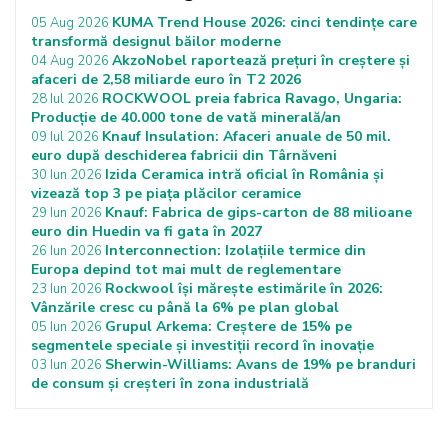
KUMA Trend House 2026: cinci tendințe care
05 Aug 2026
transformă designul băilor moderne
AkzoNobel raportează prețuri în creștere și
04 Aug 2026
afaceri de 2,58 miliarde euro în T2 2026
ROCKWOOL preia fabrica Ravago, Ungaria:
28 Iul 2026
Producție de 40.000 tone de vată minerală/an
Knauf Insulation: Afaceri anuale de 50 mil.
09 Iul 2026
euro după deschiderea fabricii din Târnăveni
Izida Ceramica intră oficial în România și
30 Iun 2026
vizează top 3 pe piața plăcilor ceramice
Knauf: Fabrica de gips-carton de 88 milioane
29 Iun 2026
euro din Huedin va fi gata în 2027
Interconnection: Izolațiile termice din
26 Iun 2026
Europa depind tot mai mult de reglementare
Rockwool își mărește estimările în 2026:
23 Iun 2026
Vânzările cresc cu până la 6% pe plan global
Grupul Arkema: Creștere de 15% pe
05 Iun 2026
segmentele speciale și investiții record în inovație
Sherwin-Williams: Avans de 19% pe branduri
03 Iun 2026
de consum și creșteri în zona industrială