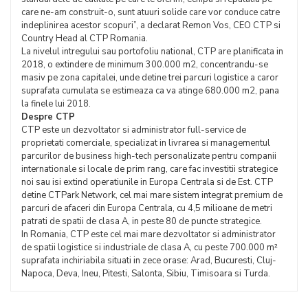
care ne-am construit-o, sunt atuuri solide care vor conduce catre
indeplinirea acestor scopuri”, a declarat Remon Vos, CEO CTP si
Country Head al CTP Romania.
La nivelul intregului sau portofoliu national, CTP are planificata in
2018, o extindere de minimum 300.000 m2, concentrandu-se
masiv pe zona capitalei, unde detine trei parcuri logistice a caror
suprafata cumulata se estimeaza ca va atinge 680.000 m2, pana
la finele lui 2018.
Despre CTP
CTP este un dezvoltator si administrator full-service de
proprietati comerciale, specializat in livrarea si managementul
parcurilor de business high-tech personalizate pentru companii
internationale si locale de prim rang, care fac investitii strategice
noi sau isi extind operatiunile in Europa Centrala si de Est. CTP
detine CTPark Network, cel mai mare sistem integrat premium de
parcuri de afaceri din Europa Centrala, cu 4,5 milioane de metri
patrati de spatii de clasa A, in peste 80 de puncte strategice.
In Romania, CTP este cel mai mare dezvoltator si administrator
de spatii logistice si industriale de clasa A, cu peste 700.000 m²
suprafata inchiriabila situati in zece orase: Arad, Bucuresti, Cluj-
Napoca, Deva, Ineu, Pitesti, Salonta, Sibiu, Timisoara si Turda.