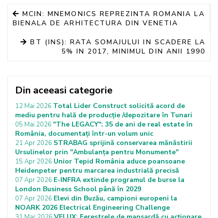
MCIN: MNEMONICS REPREZINTA ROMANIA LA
BIENALA DE ARHITECTURA DIN VENETIA
BT (INS): RATA SOMAJULUI IN SCADERE LA
5% IN 2017, MINIMUL DIN ANII 1990
Din aceeasi categorie
Total Lider Construct solicită acord de
12 Mai 2026
mediu pentru hală de producție /depozitare în Tunari
"The LEGACY": 35 de ani de real estate în
05 Mai 2026
România, documentați într-un volum unic
STRABAG sprijină conservarea mănăstirii
21 Apr 2026
Ursulinelor prin "Ambulanța pentru Monumente"
Unior Tepid România aduce poansoane
15 Apr 2026
Heidenpeter pentru marcarea industrială precisă
E-INFRA extinde programul de burse la
07 Apr 2026
London Business School până în 2029
Elevi din Buzău, campioni europeni la
07 Apr 2026
NOARK 2026 Electrical Engineering Challenge
VELUX: Ferestrele de mansardă cu acționare
31 Mar 2026