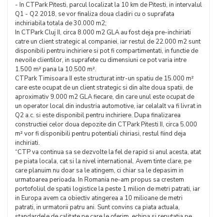
- In CTPark Pitesti, parcul localizat la 10 km de Pitesti, in intervalul
Q1 - Q2 2018, se vor finaliza doua cladiri cu o suprafata
inchiriabila totala de 30.000 m2;
In CTPark Cluj II, circa 8.000 m2 GLA au fost deja pre-inchiriati
catre un client strategic al companiei, iar restul de 22.000 m2 sunt
disponibili pentru inchiriere si pot fi compartimentati, in functie de
nevoile clientilor, in suprafete cu dimensiuni ce pot varia intre
1.500 m² pana la 10.500 m².
CTPark Timisoara II este structurat intr-un spatiu de 15.000 m²
care este ocupat de un client strategic si din alte doua spatii, de
aproximativ 9.000 m2 GLA fiecare, din care unul este ocupat de
un operator local din industria automotive, iar celalalt va fi livrat in
Q2 a.c. si este disponibil pentru inchiriere. Dupa finalizarea
constructiei celor doua depozite din CTPark Pitesti II, circa 5.000
m² vor fi disponibili pentru potentiali chiriasi, restul fiind deja
inchiriati.
“CTP va continua sa se dezvolte la fel de rapid si anul acesta, atat
pe piata locala, cat si la nivel international. Avem tinte clare, pe
care planuim nu doar sa le atingem, ci chiar sa le depasim in
urmatoarea perioada. In Romania ne-am propus sa crestem
portofoliul de spatii logistice la peste 1 milion de metri patrati, iar
in Europa avem ca obiectiv atingerea a 10 milioane de metri
patrati, in urmatorii patru ani. Sunt convins ca piata actuala,
standardele de calitate pe care le oferim, echipa si reputatia pe