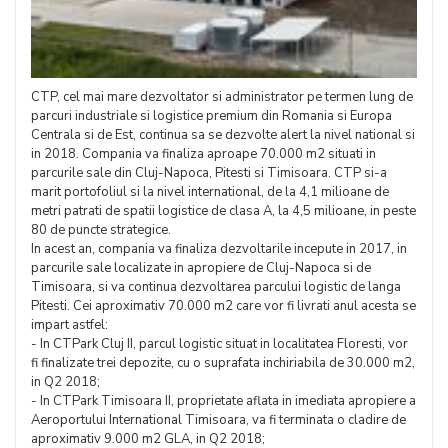
CTP, cel mai mare dezvoltator si administrator pe termen lung de
parcuri industriale si logistice premium din Romania si Europa
Centrala si de Est, continua sa se dezvolte alert la nivel national si
in 2018. Compania va finaliza aproape 70.000 m2 situati in
parcurile sale din Cluj-Napoca, Pitesti si Timisoara. CTP si-a
marit portofoliul si la nivel international, de la 4,1 milioane de
metri patrati de spatii logistice de clasa A, la 4,5 milioane, in peste
80 de puncte strategice.
In acest an, compania va finaliza dezvoltarile incepute in 2017, in
parcurile sale localizate in apropiere de Cluj-Napoca si de
Timisoara, si va continua dezvoltarea parcului logistic de langa
Pitesti. Cei aproximativ 70.000 m2 care vor fi livrati anul acesta se
impart astfel:
- In CTPark Cluj II, parcul logistic situat in localitatea Floresti, vor
fi finalizate trei depozite, cu o suprafata inchiriabila de 30.000 m2,
in Q2 2018;
- In CTPark Timisoara II, proprietate aflata in imediata apropiere a
Aeroportului International Timisoara, va fi terminata o cladire de
aproximativ 9.000 m2 GLA, in Q2 2018;