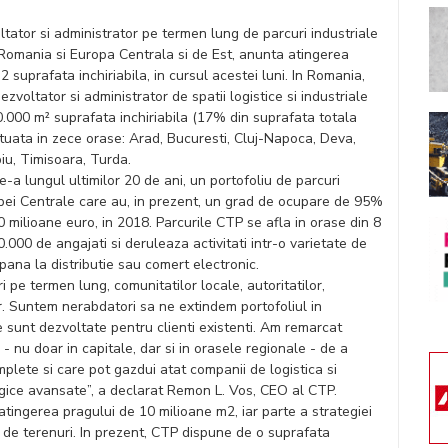
tator si administrator pe termen lung de parcuri industriale
 Romania si Europa Centrala si de Est, anunta atingerea
 suprafata inchiriabila, in cursul acestei luni. In Romania,
voltator si administrator de spatii logistice si industriale
.000 m² suprafata inchiriabila (17% din suprafata totala
situata in zece orase: Arad, Bucuresti, Cluj-Napoca, Deva,
biu, Timisoara, Turda.
-a lungul ultimilor 20 de ani, un portofoliu de parcuri
ropei Centrale care au, in prezent, un grad de ocupare de 95%
0 milioane euro, in 2018. Parcurile CTP se afla in orase din 8
.000 de angajati si deruleaza activitati intr-o varietate de
 pana la distributie sau comert electronic.
 pe termen lung, comunitatilor locale, autoritatilor,
iar. Suntem nerabdatori sa ne extindem portofoliul in
e sunt dezvoltate pentru clienti existenti. Am remarcat
- nu doar in capitale, dar si in orasele regionale - de a
mplete si care pot gazdui atat companii de logistica si
ologice avansate”, a declarat Remon L. Vos, CEO al CTP.
atingerea pragului de 10 milioane m2, iar parte a strategiei
ui de terenuri. In prezent, CTP dispune de o suprafata