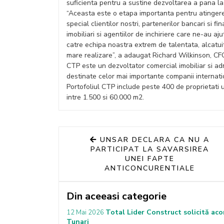
suficienta pentru a sustine dezvoltarea a pana la
“Aceasta este o etapa importanta pentru atingerea
special clientilor nostri, partenerilor bancari si fina
imobiliari si agentiilor de inchiriere care ne-au 
catre echipa noastra extrem de talentata, alcatui
mare realizare”, a adaugat Richard Wilkinson, CF
CTP este un dezvoltator comercial imobiliar si adm
destinate celor mai importante companii internati
Portofoliul CTP include peste 400 de proprietati u
intre 1.500 si 60.000 m2.
UNSAR DECLARA CA NU A
PARTICIPAT LA SAVARSIREA
UNEI FAPTE
ANTICONCURENTIALE
Din aceeasi categorie
Total Lider Construct solicită aco
12 Mai 2026
Tunari