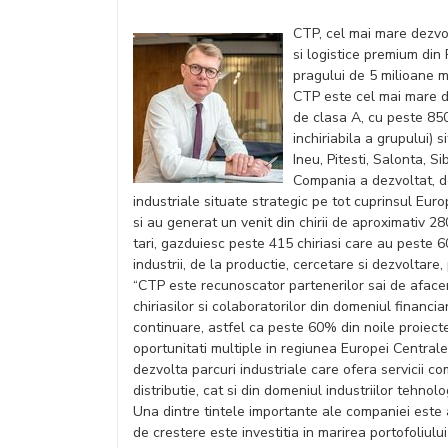
CTP, cel mai mare dezvol
si logistice premium din
pragului de 5 milioane m2
CTP este cel mai mare dez
de clasa A, cu peste 850
inchiriabila a grupului) 
Ineu, Pitesti, Salonta, Si
Compania a dezvoltat, de
industriale situate strategic pe tot cuprinsul Eu
si au generat un venit din chirii de aproximativ 28
tari, gazduiesc peste 415 chiriasi care au peste 60
industrii, de la productie, cercetare si dezvoltare,
“CTP este recunoscator partenerilor sai de afaceri
chiriasilor si colaboratorilor din domeniul financ
continuare, astfel ca peste 60% din noile proiect
oportunitati multiple in regiunea Europei Centrale 
dezvolta parcuri industriale care ofera servicii co
distributie, cat si din domeniul industriilor tehn
Una dintre tintele importante ale companiei este 
de crestere este investitia in marirea portofoliul