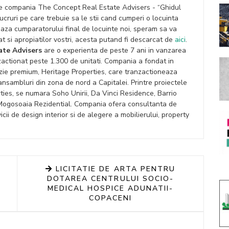
de compania The Concept Real Estate Advisers - “Ghidul
ucruri pe care trebuie sa le stii cand cumperi o locuinta
aza cumparatorului final de locuinte noi, speram sa va
at si apropiatilor vostri, acesta putand fi descarcat de
aici
.
ate Advisers
are o experienta de peste 7 ani in vanzarea
nzactionat peste 1.300 de unitati. Compania a fondat in
zie premium, Heritage Properties, care tranzactioneaza
ansambluri din zona de nord a Capitalei. Printre proiectele
ies, se numara Soho Unirii, Da Vinci Residence, Barrio
ogosoaia Rezidential. Compania ofera consultanta de
cii de design interior si de alegere a mobilierului, property
LICITATIE DE ARTA PENTRU
DOTAREA CENTRULUI SOCIO-
MEDICAL HOSPICE ADUNATII-
COPACENI