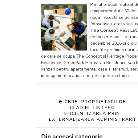
Primul e-book realizat 
cumparatorului - 50 de l
noua”! Acesta se adrese
foloseasca, atat voua, c
The Concept Real Est
de locuinte noi si a tra
decembrie 2016 si o divi
locuinte premium noi in 
de care se ocupa The Concept si Heritage Propert
Residence, GreenPark Herastrau Residence sau M
vanzari pentru apartamente, case si terenuri, servi
management si audit energetic pentru cladiri.
CBRE: PROPRIETARII DE
CLADIRI TINTESC
EFICIENTIZAREA PRIN
EXTERNALIZAREA ADMINISTRARII
Din aceeasi categorie