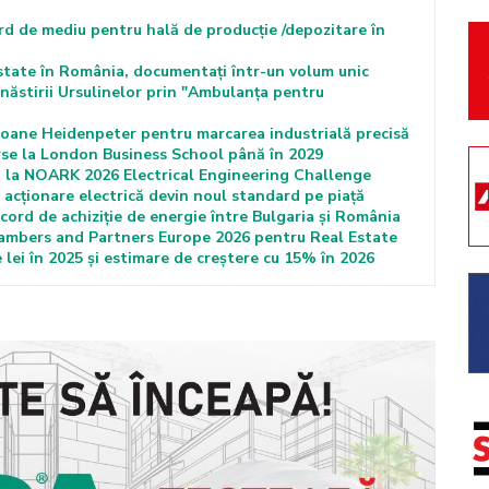
rd de mediu pentru hală de producție /depozitare în
state în România, documentați într-un volum unic
ăstirii Ursulinelor prin "Ambulanța pentru
ane Heidenpeter pentru marcarea industrială precisă
se la London Business School până în 2029
i la NOARK 2026 Electrical Engineering Challenge
acționare electrică devin noul standard pe piață
ord de achiziție de energie între Bulgaria și România
Chambers and Partners Europe 2026 pentru Real Estate
 lei în 2025 și estimare de creștere cu 15% în 2026