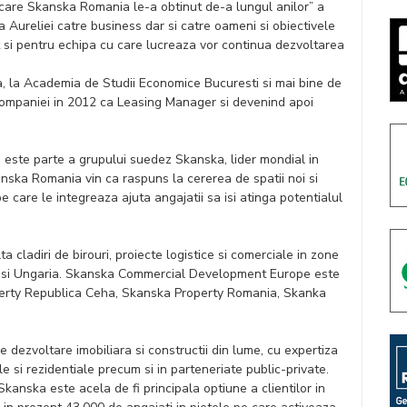
 care Skanska Romania le-a obtinut de-a lungul anilor” a
a Aureliei catre business dar si catre oameni si obiectivele
 si pentru echipa cu care lucreaza vor continua dezvoltarea
a, la Academia de Studii Economice Bucuresti si mai bine de
companiei in 2012 ca Leasing Manager si devenind apoi
 este parte a grupului suedez Skanska, lider mondial in
kanska Romania vin ca raspuns la cererea de spatii noi si
e care le integreaza ajuta angajatii sa isi atinga potentialul
ladiri de birouri, proiecte logistice si comerciale in zone
a si Ungaria. Skanska Commercial Development Europe este
operty Republica Ceha, Skanska Property Romania, Skanka
 dezvoltare imobiliara si constructii din lume, cu expertiza
e si rezidentiale precum si in parteneriate public-private.
anska este acela de fi principala optiune a clientilor in