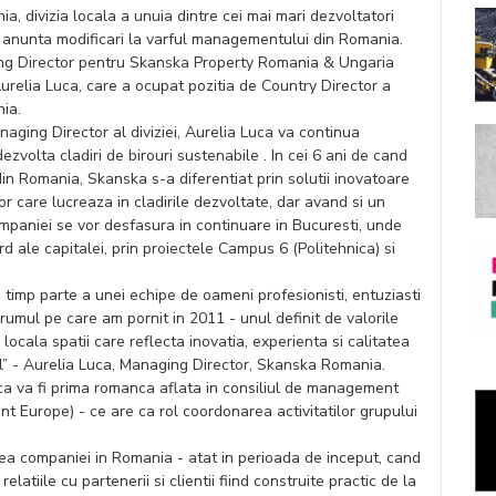
, divizia locala a unuia dintre cei mai mari dezvoltatori
al, anunta modificari la varful managementului din Romania.
ng Director pentru Skanska Property Romania & Ungaria
Aurelia Luca, care a ocupat pozitia de Country Director a
ia.
naging Director al diviziei, Aurelia Luca va continua
zvolta cladiri de birouri sustenabile . In cei 6 ani de cand
in Romania, Skanska s-a diferentiat prin solutii inovatoare
or care lucreaza in cladirile dezvoltate, dar avand si un
ompaniei se vor desfasura in continuare in Bucuresti, unde
d ale capitalei, prin proiectele Campus 6 (Politehnica) si
i timp parte a unei echipe de oameni profesionisti, entuziasti
rumul pe care am pornit in 2011 - unul definit de valorile
a locala spatii care reflecta inovatia, experienta si calitatea
l” - Aurelia Luca, Managing Director, Skanska Romania.
ca va fi prima romanca aflata in consiliul de management
Europe) - ce are ca rol coordonarea activitatilor grupului
area companiei in Romania - atat in perioada de inceput, cand
atiile cu partenerii si clientii fiind construite practic de la