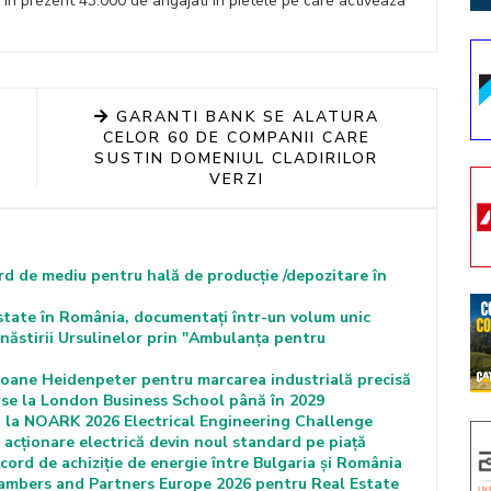
 in prezent 43.000 de angajati in pietele pe care activeaza
GARANTI BANK SE ALATURA
CELOR 60 DE COMPANII CARE
SUSTIN DOMENIUL CLADIRILOR
VERZI
rd de mediu pentru hală de producție /depozitare în
state în România, documentați într-un volum unic
ăstirii Ursulinelor prin "Ambulanța pentru
ane Heidenpeter pentru marcarea industrială precisă
se la London Business School până în 2029
i la NOARK 2026 Electrical Engineering Challenge
acționare electrică devin noul standard pe piață
ord de achiziție de energie între Bulgaria și România
Chambers and Partners Europe 2026 pentru Real Estate