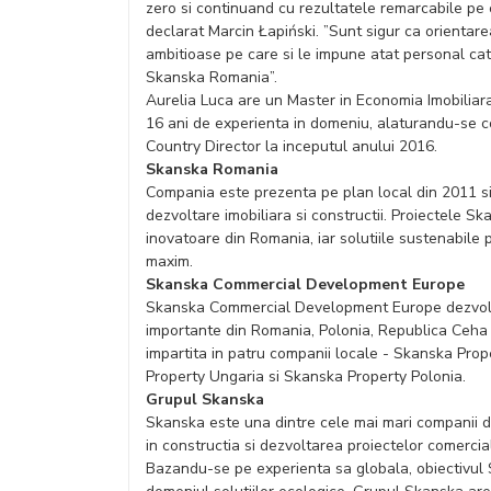
zero si continuand cu rezultatele remarcabile pe
declarat Marcin Łapiński. ”Sunt sigur ca orientare
ambitioase pe care si le impune atat personal cat
Skanska Romania”.
Aurelia Luca are un Master in Economia Imobiliar
16 ani de experienta in domeniu, alaturandu-se 
Country Director la inceputul anului 2016.
Skanska Romania
Compania este prezenta pe plan local din 2011 si
dezvoltare imobiliara si constructii. Proiectele S
inovatoare din Romania, iar solutiile sustenabile p
maxim.
Skanska Commercial Development Europe
Skanska Commercial Development Europe dezvolta c
importante din Romania, Polonia, Republica Ceh
impartita in patru companii locale - Skanska Pr
Property Ungaria si Skanska Property Polonia.
Grupul Skanska
Skanska este una dintre cele mai mari companii de
in constructia si dezvoltarea proiectelor comercial
Bazandu-se pe experienta sa globala, obiectivul Sk