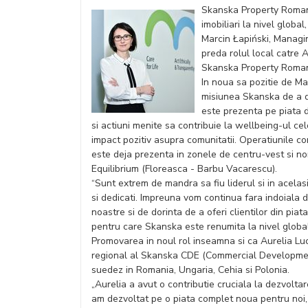
Skanska Property Romania
imobiliari la nivel glob
Marcin Łapiński, Managi
preda rolul local catre 
Skanska Property Roman
In noua sa pozitie de Ma
misiunea Skanska de a de
este prezenta pe piata d
si actiuni menite sa contribuie la wellbeing-ul cel
impact pozitiv asupra comunitatii. Operatiunile c
este deja prezenta in zonele de centru-vest si nor
Equilibrium (Floreasca - Barbu Vacarescu).
“Sunt extrem de mandra sa fiu liderul si in acelas
si dedicati. Impreuna vom continua fara indoiala d
noastre si de dorinta de a oferi clientilor din piat
pentru care Skanska este renumita la nivel globa
Promovarea in noul rol inseamna si ca Aurelia Lu
regional al Skanska CDE (Commercial Development 
suedez in Romania, Ungaria, Cehia si Polonia.
„Aurelia a avut o contributie cruciala la dezvolt
am dezvoltat pe o piata complet noua pentru noi, rel