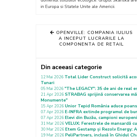
domeniul solutiilor ecologice. Grupul Skanska are
in Europa si Statele Unite ale Americii.
OPENVILLE: COMPANIA IULIUS
A INCEPUT LUCRARILE LA
COMPONENTA DE RETAIL
Din aceeasi categorie
Total Lider Construct solicită aco
12 Mai 2026
Tunari
"The LEGACY": 35 de ani de real e
05 Mai 2026
STRABAG sprijină conservarea măn
21 Apr 2026
Monumente"
Unior Tepid România aduce poanso
15 Apr 2026
E-INFRA extinde programul de bur
07 Apr 2026
Elevi din Buzău, campioni europen
07 Apr 2026
VELUX: Ferestrele de mansardă cu 
31 Mar 2026
Etem Gestamp și Rezolv Energy: Ac
30 Mar 2026
PeliPartners, inclusă în Ghidul 
19 Mar 2026