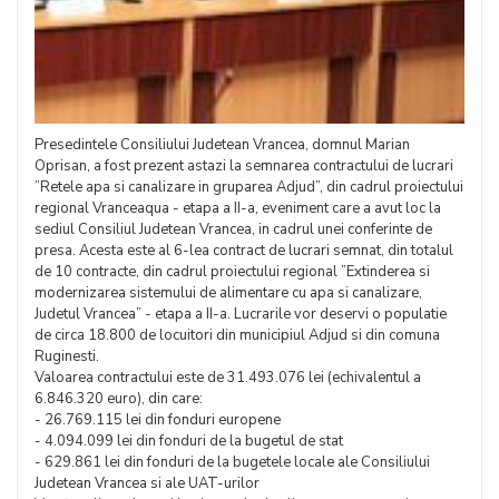
Presedintele Consiliului Judetean Vrancea, domnul Marian
Oprisan, a fost prezent astazi la semnarea contractului de lucrari
”Retele apa si canalizare in gruparea Adjud”, din cadrul proiectului
regional Vranceaqua - etapa a II-a, eveniment care a avut loc la
sediul Consiliul Judetean Vrancea, in cadrul unei conferinte de
presa. Acesta este al 6-lea contract de lucrari semnat, din totalul
de 10 contracte, din cadrul proiectului regional ”Extinderea si
modernizarea sistemului de alimentare cu apa si canalizare,
Judetul Vrancea” - etapa a II-a. Lucrarile vor deservi o populatie
de circa 18.800 de locuitori din municipiul Adjud si din comuna
Ruginesti.
Valoarea contractului este de 31.493.076 lei (echivalentul a
6.846.320 euro), din care:
- 26.769.115 lei din fonduri europene
- 4.094.099 lei din fonduri de la bugetul de stat
- 629.861 lei din fonduri de la bugetele locale ale Consiliului
Judetean Vrancea si ale UAT-urilor