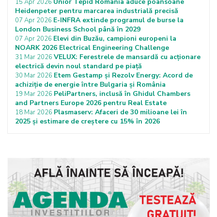
Unior Tepid România aduce poansoane
15 Apr 2026
Heidenpeter pentru marcarea industrială precisă
E-INFRA extinde programul de burse la
07 Apr 2026
London Business School până în 2029
Elevi din Buzău, campioni europeni la
07 Apr 2026
NOARK 2026 Electrical Engineering Challenge
VELUX: Ferestrele de mansardă cu acționare
31 Mar 2026
electrică devin noul standard pe piață
Etem Gestamp și Rezolv Energy: Acord de
30 Mar 2026
achiziție de energie între Bulgaria și România
PeliPartners, inclusă în Ghidul Chambers
19 Mar 2026
and Partners Europe 2026 pentru Real Estate
Plasmaserv: Afaceri de 30 milioane lei în
18 Mar 2026
2025 și estimare de creștere cu 15% în 2026