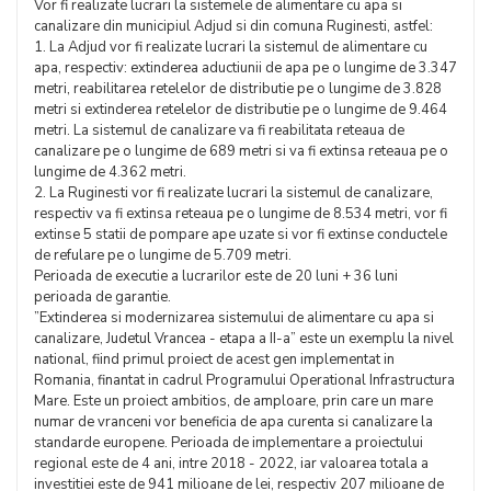
Vor fi realizate lucrari la sistemele de alimentare cu apa si
canalizare din municipiul Adjud si din comuna Ruginesti, astfel:
1. La Adjud vor fi realizate lucrari la sistemul de alimentare cu
apa, respectiv: extinderea aductiunii de apa pe o lungime de 3.347
metri, reabilitarea retelelor de distributie pe o lungime de 3.828
metri si extinderea retelelor de distributie pe o lungime de 9.464
metri. La sistemul de canalizare va fi reabilitata reteaua de
canalizare pe o lungime de 689 metri si va fi extinsa reteaua pe o
lungime de 4.362 metri.
2. La Ruginesti vor fi realizate lucrari la sistemul de canalizare,
respectiv va fi extinsa reteaua pe o lungime de 8.534 metri, vor fi
extinse 5 statii de pompare ape uzate si vor fi extinse conductele
de refulare pe o lungime de 5.709 metri.
Perioada de executie a lucrarilor este de 20 luni + 36 luni
perioada de garantie.
”Extinderea si modernizarea sistemului de alimentare cu apa si
canalizare, Judetul Vrancea - etapa a II-a” este un exemplu la nivel
national, fiind primul proiect de acest gen implementat in
Romania, finantat in cadrul Programului Operational Infrastructura
Mare. Este un proiect ambitios, de amploare, prin care un mare
numar de vranceni vor beneficia de apa curenta si canalizare la
standarde europene. Perioada de implementare a proiectului
regional este de 4 ani, intre 2018 - 2022, iar valoarea totala a
investitiei este de 941 milioane de lei, respectiv 207 milioane de