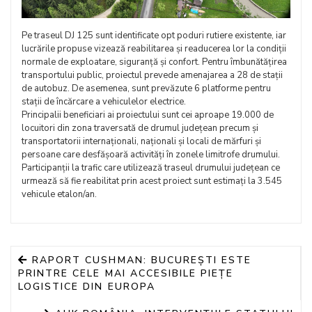
Pe traseul DJ 125 sunt identificate opt poduri rutiere existente, iar
lucrările propuse vizează reabilitarea și readucerea lor la condiții
normale de exploatare, siguranță și confort. Pentru îmbunătățirea
transportului public, proiectul prevede amenajarea a 28 de stații
de autobuz. De asemenea, sunt prevăzute 6 platforme pentru
stații de încărcare a vehiculelor electrice.
Principalii beneficiari ai proiectului sunt cei aproape 19.000 de
locuitori din zona traversată de drumul județean precum și
transportatorii internaționali, naționali și locali de mărfuri și
persoane care desfășoară activități în zonele limitrofe drumului.
Participanții la trafic care utilizează traseul drumului județean ce
urmează să fie reabilitat prin acest proiect sunt estimați la 3.545
vehicule etalon/an.
RAPORT CUSHMAN: BUCUREȘTI ESTE
PRINTRE CELE MAI ACCESIBILE PIEȚE
LOGISTICE DIN EUROPA