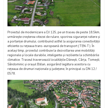
Proiectul de modernizare a DJ 125, pe un traseu de peste 18,5km,
urmărește creșterea vitezei de rulare, sporirea siguranței rutiere și
a portanței drumului, contribuind astfel la asigurarea conectivității
eficiente cu rețeaua trans-europeană de transport (TEN-T). În
același timp, proiectul contribuie la dezvoltarea unei mobilități
regionale și locale durabile, inteligente și reziliente la schimbările
climatice. Traseul traversează localitățile Dănești, Cârța, Tomești,
Sândominic și orașul Bălan, asigurând legătura acestora cu
rețeaua de drumuri naționale și județene, în principal cu DN 12 /
E578.