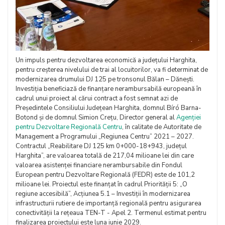
Un impuls pentru dezvoltarea economică a județului Harghita,
pentru creșterea nivelului de trai al locuitorilor, va fi determinat de
modernizarea drumului DJ 125 pe tronsonul Bălan – Dănești.
Investiția beneficiază de finanțare nerambursabilă europeană în
cadrul unui proiect al cărui contract a fost semnat azi de
Președintele Consiliului Județean Harghita, domnul Bíró Barna-
Botond și de domnul Simion Crețu, Director general al
Agenției
pentru Dezvoltare Regională Centru
, în calitate de Autoritate de
Management a Programului „Regiunea Centru” 2021 – 2027.
Contractul „Reabilitare DJ 125 km 0+000-18+943, județul
Harghita”, are valoarea totală de 217,04 milioane lei din care
valoarea asistenței financiare nerambursabile din Fondul
European pentru Dezvoltare Regională (FEDR) este de 101,2
milioane lei. Proiectul este finanțat în cadrul Priorității 5: „O
regiune accesibilă”, Acțiunea 5.1 – Investiții în modernizarea
infrastructurii rutiere de importanță regională pentru asigurarea
conectivității la rețeaua TEN-T - Apel 2. Termenul estimat pentru
finalizarea proiectului este luna iunie 2029.