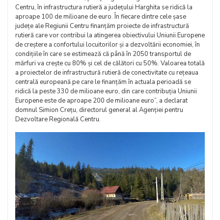
Centru, în infrastructura rutieră a județului Harghita se ridică la
aproape 100 de milioane de euro. În fiecare dintre cele șase
județe ale Regiunii Centru finanțăm proiecte de infrastructură
rutieră care vor contribui la atingerea obiectivului Uniunii Europene
de creștere a confortului locuitorilor și a dezvoltării economiei, în
condițiile în care se estimează că până în 2050 transportul de
mărfuri va crește cu 80% și cel de călători cu 50%. Valoarea totală
a proiectelor de infrastructură rutieră de conectivitate cu rețeaua
centrală europeană pe care le finanțăm în actuala perioadă se
ridică la peste 330 de milioane euro, din care contribuția Uniunii
Europene este de aproape 200 de milioane euro”, a declarat
domnul Simion Crețu, directorul general al Agenției pentru
Dezvoltare Regională Centru.