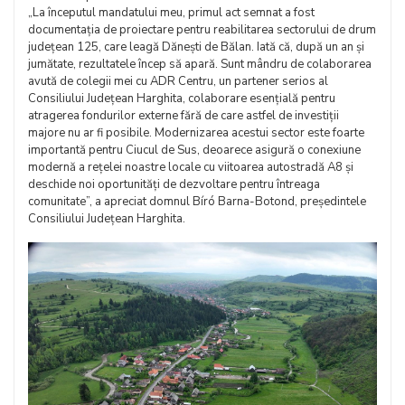
„La începutul mandatului meu, primul act semnat a fost
documentația de proiectare pentru reabilitarea sectorului de drum
județean 125, care leagă Dănești de Bălan. Iată că, după un an și
jumătate, rezultatele încep să apară. Sunt mândru de colaborarea
avută de colegii mei cu ADR Centru, un partener serios al
Consiliului Județean Harghita, colaborare esențială pentru
atragerea fondurilor externe fără de care astfel de investiții
majore nu ar fi posibile. Modernizarea acestui sector este foarte
importantă pentru Ciucul de Sus, deoarece asigură o conexiune
modernă a rețelei noastre locale cu viitoarea autostradă A8 și
deschide noi oportunități de dezvoltare pentru întreaga
comunitate”, a apreciat domnul Bíró Barna-Botond, președintele
Consiliului Județean Harghita.