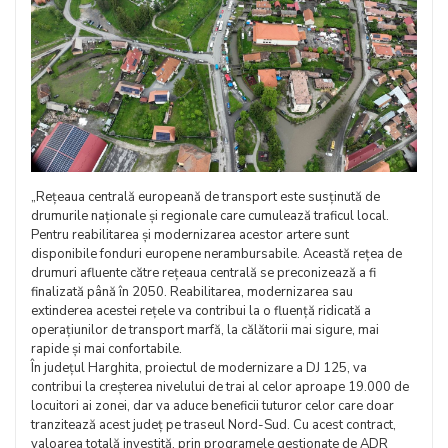
„Rețeaua centrală europeană de transport este susținută de
drumurile naționale și regionale care cumulează traficul local.
Pentru reabilitarea și modernizarea acestor artere sunt
disponibile fonduri europene nerambursabile. Această rețea de
drumuri afluente către rețeaua centrală se preconizează a fi
finalizată până în 2050. Reabilitarea, modernizarea sau
extinderea acestei rețele va contribui la o fluență ridicată a
operațiunilor de transport marfă, la călătorii mai sigure, mai
rapide și mai confortabile.
În județul Harghita, proiectul de modernizare a DJ 125, va
contribui la creșterea nivelului de trai al celor aproape 19.000 de
locuitori ai zonei, dar va aduce beneficii tuturor celor care doar
tranzitează acest județ pe traseul Nord-Sud. Cu acest contract,
valoarea totală investită, prin programele gestionate de ADR