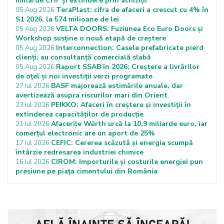
miliarde CHF și extindere prin achiziții
TeraPlast: cifra de afaceri a crescut cu 4% în
05 Aug 2026
S1 2026, la 574 milioane de lei
VELTA DOORS: Fuziunea Eco Euro Doors și
05 Aug 2026
Workshop susține o nouă etapă de creștere
Interconnection: Casele prefabricate pierd
05 Aug 2026
clienți; au consultanță comercială slabă
Raport SSAB în 2026: Creștere a livrărilor
05 Aug 2026
de oțel și noi investiții verzi programate
BASF majorează estimările anuale, dar
27 Iul 2026
avertizează asupra riscurilor mari din Orient
PEIKKO: Afaceri în creștere și investiții în
23 Iul 2026
extinderea capacităților de producție
Afacerile Würth urcă la 10,9 miliarde euro, iar
21 Iul 2026
comerțul electronic are un aport de 25%
CEFIC: Cererea scăzută și energia scumpă
17 Iul 2026
întârzie redresarea industriei chimice
CIROM: Importurile și costurile energiei pun
16 Iul 2026
presiune pe piața cimentului din România