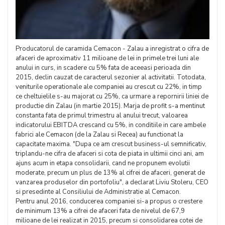
Producatorul de caramida Cemacon - Zalau a inregistrat o cifra de
afaceri de aproximativ 11 milioane de lei in primele trei luni ale
anului in curs, in scadere cu 5% fata de aceeasi perioada din
2015, declin cauzat de caracterul sezonier al activitatii. Totodata,
veniturile operationale ale companiei au crescut cu 22%, in timp
ce cheltuielile s-au majorat cu 25%, ca urmare a repornirii liniei de
productie din Zalau (in martie 2015). Marja de profit s-a mentinut
constanta fata de primul trimestru al anului trecut, valoarea
indicatorului EBITDA crescand cu 5%, in conditiile in care ambele
fabrici ale Cemacon (de la Zalau si Recea) au functionat la
capacitate maxima. "Dupa ce am crescut business-ul semnificativ,
triplandu-ne cifra de afaceri si cota de piata in ultimii cinci ani, am
ajuns acum in etapa consolidarii, cand ne propunem evolutii
moderate, precum un plus de 13% al cifrei de afaceri, generat de
vanzarea produselor din portofoliu", a declarat Liviu Stoleru, CEO
si presedinte al Consiliului de Administratie al Cemacon.
Pentru anul 2016, conducerea companiei si-a propus o crestere
de minimum 13% a cifrei de afaceri fata de nivelul de 67,9
milioane de lei realizat in 2015, precum si consolidarea cotei de