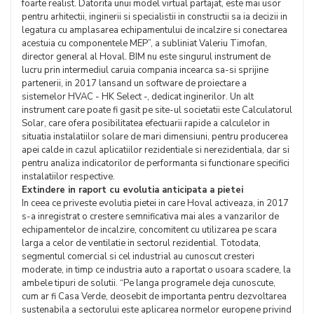
foarte realist. Datorita unui model virtual partajat, este mai usor
pentru arhitectii, inginerii si specialistii in constructii sa ia decizii in
legatura cu amplasarea echipamentului de incalzire si conectarea
acestuia cu componentele MEP”, a subliniat Valeriu Timofan,
director general al Hoval. BIM nu este singurul instrument de
lucru prin intermediul caruia compania incearca sa-si sprijine
partenerii, in 2017 lansand un software de proiectare a
sistemelor HVAC - HK Select -, dedicat inginerilor. Un alt
instrument care poate fi gasit pe site-ul societatii este Calculatorul
Solar, care ofera posibilitatea efectuarii rapide a calculelor in
situatia instalatiilor solare de mari dimensiuni, pentru producerea
apei calde in cazul aplicatiilor rezidentiale si nerezidentiala, dar si
pentru analiza indicatorilor de performanta si functionare specifici
instalatiilor respective.
Extindere in raport cu evolutia anticipata a pietei
In ceea ce priveste evolutia pietei in care Hoval activeaza, in 2017
s-a inregistrat o crestere semnificativa mai ales a vanzarilor de
echipamentelor de incalzire, concomitent cu utilizarea pe scara
larga a celor de ventilatie in sectorul rezidential. Totodata,
segmentul comercial si cel industrial au cunoscut cresteri
moderate, in timp ce industria auto a raportat o usoara scadere, la
ambele tipuri de solutii. “Pe langa programele deja cunoscute,
cum ar fi Casa Verde, deosebit de importanta pentru dezvoltarea
sustenabila a sectorului este aplicarea normelor europene privind