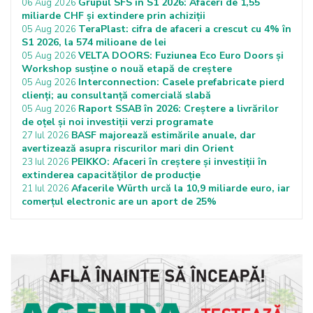
Grupul SFS în S1 2026: Afaceri de 1,55
06 Aug 2026
miliarde CHF și extindere prin achiziții
TeraPlast: cifra de afaceri a crescut cu 4% în
05 Aug 2026
S1 2026, la 574 milioane de lei
VELTA DOORS: Fuziunea Eco Euro Doors și
05 Aug 2026
Workshop susține o nouă etapă de creștere
Interconnection: Casele prefabricate pierd
05 Aug 2026
clienți; au consultanță comercială slabă
Raport SSAB în 2026: Creștere a livrărilor
05 Aug 2026
de oțel și noi investiții verzi programate
BASF majorează estimările anuale, dar
27 Iul 2026
avertizează asupra riscurilor mari din Orient
PEIKKO: Afaceri în creștere și investiții în
23 Iul 2026
extinderea capacităților de producție
Afacerile Würth urcă la 10,9 miliarde euro, iar
21 Iul 2026
comerțul electronic are un aport de 25%