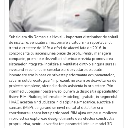
Subsidiara din Romania a Hoval - important distribuitor de solutii
de incalzire, ventilatie si recuperare a caldurii - a raportat anul
trecut o crestere de 10% a cifrei de afaceri fata de 2016, in
concordanta cu ascensiunea pietei de profil. Pentru managerii
companie, premisele dezvoltarii ulterioare rezida promovarea
sistemelor integrate (incalzire si ventilatie dintr-o singura sursa),
investind in continuu in cercetare si dezvoltare de solutii
inovatoare atat in ceea ce priveste performanta echipamentelor,
cat si in solutii ecologice. “In prezent, ne axam pe dezvoltarea de
proiecte complexe, oferind inclusiv asistenta in proiectare. Prin
intermediul paginii noastre web, punem la dispozitia specialistilor
fisiere BIM (Building Information Modeling) gratuite, in segmentul
HVAC acestea fiind utilizate in disciplinele mecanice, electrice si
sanitare (MEP), asigurand un nivel ridicat al detaliilor si o
coordonare usoara intre participanti. BIM ajuta echipele implicate
in proiect sa exploreze designul inainte de a efectua constructia
propriu-zisa, pentru a verifica toti parametrii intr-un model 3D