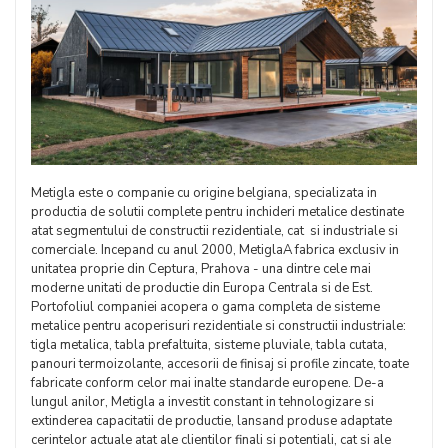
Metigla este o companie cu origine belgiana, specializata in
productia de solutii complete pentru inchideri metalice destinate
atat segmentului de constructii rezidentiale, cat si industriale si
comerciale. Incepand cu anul 2000, MetiglaA fabrica exclusiv in
unitatea proprie din Ceptura, Prahova - una dintre cele mai
moderne unitati de productie din Europa Centrala si de Est.
Portofoliul companiei acopera o gama completa de sisteme
metalice pentru acoperisuri rezidentiale si constructii industriale:
tigla metalica, tabla prefaltuita, sisteme pluviale, tabla cutata,
panouri termoizolante, accesorii de finisaj si profile zincate, toate
fabricate conform celor mai inalte standarde europene. De-a
lungul anilor, Metigla a investit constant in tehnologizare si
extinderea capacitatii de productie, lansand produse adaptate
cerintelor actuale atat ale clientilor finali si potentiali, cat si ale