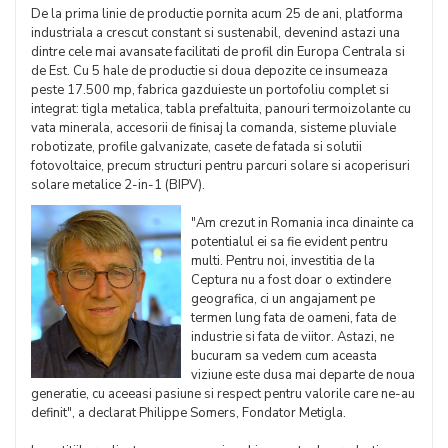
De la prima linie de productie pornita acum 25 de ani, platforma
industriala a crescut constant si sustenabil, devenind astazi una
dintre cele mai avansate facilitati de profil din Europa Centrala si
de Est. Cu 5 hale de productie si doua depozite ce insumeaza
peste 17.500 mp, fabrica gazduieste un portofoliu complet si
integrat: tigla metalica, tabla prefaltuita, panouri termoizolante cu
vata minerala, accesorii de finisaj la comanda, sisteme pluviale
robotizate, profile galvanizate, casete de fatada si solutii
fotovoltaice, precum structuri pentru parcuri solare si acoperisuri
solare metalice 2-in-1 (BIPV).
"Am crezut in Romania inca dinainte ca
potentialul ei sa fie evident pentru
multi. Pentru noi, investitia de la
Ceptura nu a fost doar o extindere
geografica, ci un angajament pe
termen lung fata de oameni, fata de
industrie si fata de viitor. Astazi, ne
bucuram sa vedem cum aceasta
viziune este dusa mai departe de noua
generatie, cu aceeasi pasiune si respect pentru valorile care ne-au
definit", a declarat Philippe Somers, Fondator Metigla.