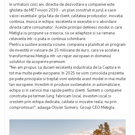
In urmatorii cinci ani, directia de dezvoltare a companiei este
ghidata de METvision 2030 - un plan construit in jurul a sase
valori esentiale: grija fata de client, calitatea produselor, inovatia
continua, munca in echipa, excelenta in executie si o abordare
directa catre consumator. Aceste principii definesc modul in care
Metigla isi propune sa creasca, sa se adapteze si sa ramana
relevanta intr-o piata in continua schimbare.
Pentru a sustine aceasta viziune, compania a planificat un program
de investitii in valoare de 15 milioane de euro, care va accelera
transformarea Metigla intr-un reper european in domeniul
solutiilor de acoperire premium.
"Ne-am propus sa ducem excelenta industriala de la Ceptura in
tot mai multe piete europene. In 2025 ne vom consolida prezenta
pe piete principale si treptat vom extinde acest model in mai multe
tari europene. Investim in produse sustenabile, in automatizare,
echipa si in servicii mai rapide pentru clienti. Suntem o companie
construita pe termen lung: fabricam local, investim local si
crestem prin echipa dedicata, calitate si inovatie reala, nu prin
compromisuri", adauga Olivier Somers, Group CEO Metigla.