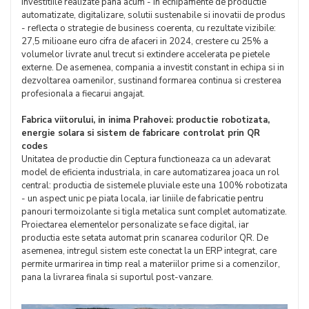
Investitiile realizate pana acum - in echipamente de productie
automatizate, digitalizare, solutii sustenabile si inovatii de produs
- reflecta o strategie de business coerenta, cu rezultate vizibile:
27,5 milioane euro cifra de afaceri in 2024, crestere cu 25% a
volumelor livrate anul trecut si extindere accelerata pe pietele
externe. De asemenea, compania a investit constant in echipa si in
dezvoltarea oamenilor, sustinand formarea continua si cresterea
profesionala a fiecarui angajat.
Fabrica viitorului, in inima Prahovei: productie robotizata,
energie solara si sistem de fabricare controlat prin QR
codes
Unitatea de productie din Ceptura functioneaza ca un adevarat
model de eficienta industriala, in care automatizarea joaca un rol
central: productia de sistemele pluviale este una 100% robotizata
- un aspect unic pe piata locala, iar liniile de fabricatie pentru
panouri termoizolante si tigla metalica sunt complet automatizate.
Proiectarea elementelor personalizate se face digital, iar
productia este setata automat prin scanarea codurilor QR. De
asemenea, intregul sistem este conectat la un ERP integrat, care
permite urmarirea in timp real a materiilor prime si a comenzilor,
pana la livrarea finala si suportul post-vanzare.