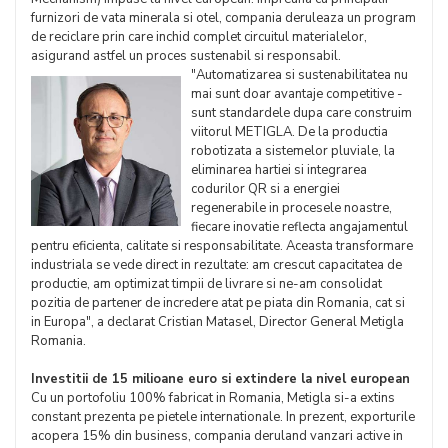
furnizori de vata minerala si otel, compania deruleaza un program
de reciclare prin care inchid complet circuitul materialelor,
asigurand astfel un proces sustenabil si responsabil.
"Automatizarea si sustenabilitatea nu
mai sunt doar avantaje competitive -
sunt standardele dupa care construim
viitorul METIGLA. De la productia
robotizata a sistemelor pluviale, la
eliminarea hartiei si integrarea
codurilor QR si a energiei
regenerabile in procesele noastre,
fiecare inovatie reflecta angajamentul
pentru eficienta, calitate si responsabilitate. Aceasta transformare
industriala se vede direct in rezultate: am crescut capacitatea de
productie, am optimizat timpii de livrare si ne-am consolidat
pozitia de partener de incredere atat pe piata din Romania, cat si
in Europa", a declarat Cristian Matasel, Director General Metigla
Romania.
Investitii de 15 milioane euro si extindere la nivel european
Cu un portofoliu 100% fabricat in Romania, Metigla si-a extins
constant prezenta pe pietele internationale. In prezent, exporturile
acopera 15% din business, compania deruland vanzari active in