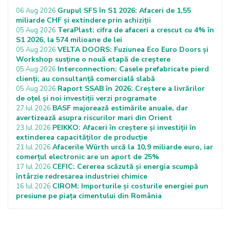
Grupul SFS în S1 2026: Afaceri de 1,55
06 Aug 2026
miliarde CHF și extindere prin achiziții
TeraPlast: cifra de afaceri a crescut cu 4% în
05 Aug 2026
S1 2026, la 574 milioane de lei
VELTA DOORS: Fuziunea Eco Euro Doors și
05 Aug 2026
Workshop susține o nouă etapă de creștere
Interconnection: Casele prefabricate pierd
05 Aug 2026
clienți; au consultanță comercială slabă
Raport SSAB în 2026: Creștere a livrărilor
05 Aug 2026
de oțel și noi investiții verzi programate
BASF majorează estimările anuale, dar
27 Iul 2026
avertizează asupra riscurilor mari din Orient
PEIKKO: Afaceri în creștere și investiții în
23 Iul 2026
extinderea capacităților de producție
Afacerile Würth urcă la 10,9 miliarde euro, iar
21 Iul 2026
comerțul electronic are un aport de 25%
CEFIC: Cererea scăzută și energia scumpă
17 Iul 2026
întârzie redresarea industriei chimice
CIROM: Importurile și costurile energiei pun
16 Iul 2026
presiune pe piața cimentului din România