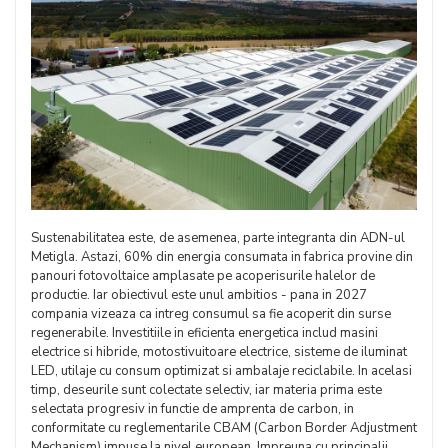
Sustenabilitatea este, de asemenea, parte integranta din ADN-ul
Metigla. Astazi, 60% din energia consumata in fabrica provine din
panouri fotovoltaice amplasate pe acoperisurile halelor de
productie. Iar obiectivul este unul ambitios - pana in 2027
compania vizeaza ca intreg consumul sa fie acoperit din surse
regenerabile. Investitiile in eficienta energetica includ masini
electrice si hibride, motostivuitoare electrice, sisteme de iluminat
LED, utilaje cu consum optimizat si ambalaje reciclabile. In acelasi
timp, deseurile sunt colectate selectiv, iar materia prima este
selectata progresiv in functie de amprenta de carbon, in
conformitate cu reglementarile CBAM (Carbon Border Adjustment
Mechanism) impuse la nivel european. Impreuna cu principalii