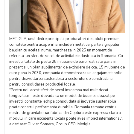
METIGLA, unul dintre principalii producatori de solutii premium
complete pentru acoperiri si inchideri metalice, parte a grupului
belgian cu acelasi nume, marcheaza in 2025 un moment de
referinta: un sfert de secol de activitate industriala in Romania. Cu
investitii totale de peste 25 milioane de euro realizate pana in
prezent si un plan suplimentar de extindere de cca. 15 milioane de
euro pana in 2030, compania demonstreaza un angajament solid
pentru dezvoltarea sustenabila a sectorului de constructii si
pentru consolidarea productiei locale.
"Pentru noi, acest sfert de secol inseamna mai mult decat
longevitate - este dovada ca un model de business bazat pe
investitii constante, echipa consolidata si inovatie sustenabila
poate construi performanta durabila. Romania ramane centrul
nostru de gravitatie, iar fabrica din Ceptura este expresia clara a
modului in care excelenta locala poate avea impact international",
a declarat Olivier Somers, Group CEO, Metigla.