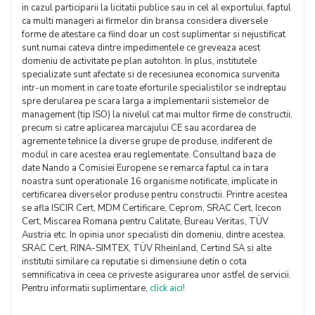
in cazul participarii la licitatii publice sau in cel al exportului, faptul
ca multi manageri ai firmelor din bransa considera diversele
forme de atestare ca fiind doar un cost suplimentar si nejustificat
sunt numai cateva dintre impedimentele ce greveaza acest
domeniu de activitate pe plan autohton. In plus, institutele
specializate sunt afectate si de recesiunea economica survenita
intr-un moment in care toate eforturile specialistilor se indreptau
spre derularea pe scara larga a implementarii sistemelor de
management (tip ISO) la nivelul cat mai multor firme de constructii,
precum si catre aplicarea marcajului CE sau acordarea de
agremente tehnice la diverse grupe de produse, indiferent de
modul in care acestea erau reglementate. Consultand baza de
date Nando a Comisiei Europene se remarca faptul ca in tara
noastra sunt operationale 16 organisme notificate, implicate in
certificarea diverselor produse pentru constructii. Printre acestea
se afla ISCIR Cert, MDM Certificare, Ceprom, SRAC Cert, Icecon
Cert, Miscarea Romana pentru Calitate, Bureau Veritas, TÜV
Austria etc. In opinia unor specialisti din domeniu, dintre acestea,
SRAC Cert, RINA-SIMTEX, TÜV Rheinland, Certind SA si alte
institutii similare ca reputatie si dimensiune detin o cota
semnificativa in ceea ce priveste asigurarea unor astfel de servicii.
Pentru informatii suplimentare,
click aici!