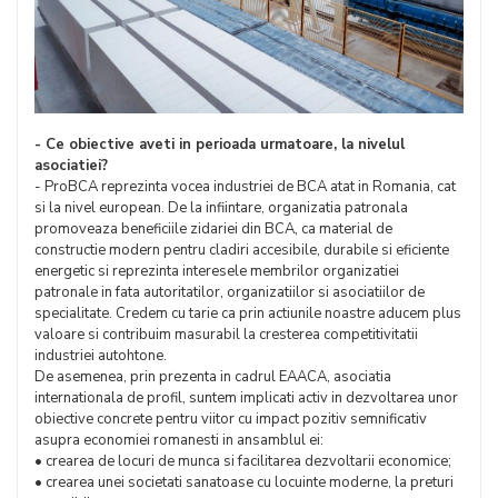
- Ce obiective aveti in perioada urmatoare, la nivelul
asociatiei?
- ProBCA reprezinta vocea industriei de BCA atat in Romania, cat
si la nivel european. De la infiintare, organizatia patronala
promoveaza beneficiile zidariei din BCA, ca material de
constructie modern pentru cladiri accesibile, durabile si eficiente
energetic si reprezinta interesele membrilor organizatiei
patronale in fata autoritatilor, organizatiilor si asociatiilor de
specialitate. Credem cu tarie ca prin actiunile noastre aducem plus
valoare si contribuim masurabil la cresterea competitivitatii
industriei autohtone.
De asemenea, prin prezenta in cadrul EAACA, asociatia
internationala de profil, suntem implicati activ in dezvoltarea unor
obiective concrete pentru viitor cu impact pozitiv semnificativ
asupra economiei romanesti in ansamblul ei:
• crearea de locuri de munca si facilitarea dezvoltarii economice;
• crearea unei societati sanatoase cu locuinte moderne, la preturi