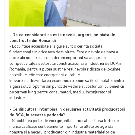
- De ce considerati ca este nevoie, urgent, pe piata de
constructii din Romania?
- Locuintele accesibile si sigure sunt o cerinta sociala
fundamentala in orice tara dezvoltata. Este o nevoie de baza a
societatii noastre si consideram important sa asiguram
competitivitatea sectorului constructiilor si a industriei de BCA in
Romania, pentru a putea sustine real nevoia ridicata de locuinte
accesibile, eficiente energetic si durabile.
Inovarea si dezvoltarea economica trebuie sa fie stimulate pentru
a gasi solutii optime din punct de vedere al costurilor, cu beneficii
pe termen lung pentru consumatori, mediul inconjurator si
industrie.
- Ce dificultati intampina in derularea activitatii producatorii
de BCA, in aceasta perioada?
- Stabilitatea pietei de energie, inflatia ridicata si lipsa fortei de
munca calificate sunt elemente importante aflate pe agenda
noastra si a fiecarui producator din industria materialelor de