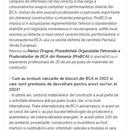
campanii de informare cat mai corecta si mai larga a
consumatorilor asupra calitatilor si performantelor zidariei din
BCA. Alaturi de alte asociatii profesionale si patronale importante
din domeniul constructiilor si eficientei energetice, ProBCA se
implica si in actualizarea reglementarilor tehnice si standardelor
stabilite prin legislatia romaneasca si cea europeana, astfel incat
acestea sa reflecte in mod corect caracteristicile, performantele si
recunoasterea BCA-ului ca solutie definita de cerintele Pactului
Verde European.
Interviu cu
Marius Dragne, Presedintele Organizatiei Patronale a
Producatorilor de BCA din Romania (ProBCA)
si specialist cu o
experienta profesionala de 20 de ani pe piata de materiale de
constructii.
- Cum au evoluat vanzarile de blocuri din BCA in 2022 si
care sunt premisele de dezvoltare pentru acest sector, in
2023?
- In ultimii ani, sectorul materialelor de constructii a avut parte de
o activitate dinamica atat pe piata locala, dar si la nivel
international. Piata internationala de BCA aniverseaza, in acest an,
un secol de cand s-au pus bazele tehnologiei de producere a
elementelor de zidarie eficiente energetic. In acesti ultimi 100 de
ani arhitectii, proiectantii, constructorii si investitorii au fost
martorii si sustinatorii unor schimbari radicale a modului in care