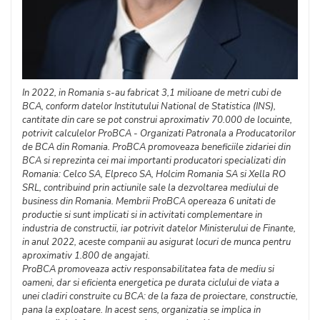
In 2022, in Romania s-au fabricat 3,1 milioane de metri cubi de
BCA, conform datelor Institutului National de Statistica (INS),
cantitate din care se pot construi aproximativ 70.000 de locuinte,
potrivit calculelor ProBCA - Organizati Patronala a Producatorilor
de BCA din Romania. ProBCA promoveaza beneficiile zidariei din
BCA si reprezinta cei mai importanti producatori specializati din
Romania: Celco SA, Elpreco SA, Holcim Romania SA si Xella RO
SRL, contribuind prin actiunile sale la dezvoltarea mediului de
business din Romania. Membrii ProBCA opereaza 6 unitati de
productie si sunt implicati si in activitati complementare in
industria de constructii, iar potrivit datelor Ministerului de Finante,
in anul 2022, aceste companii au asigurat locuri de munca pentru
aproximativ 1.800 de angajati.
ProBCA promoveaza activ responsabilitatea fata de mediu si
oameni, dar si eficienta energetica pe durata ciclului de viata a
unei cladiri construite cu BCA: de la faza de proiectare, constructie,
pana la exploatare. In acest sens, organizatia se implica in