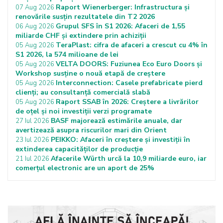
Raport Wienerberger: Infrastructura și
07 Aug 2026
renovările susțin rezultatele din T2 2026
Grupul SFS în S1 2026: Afaceri de 1,55
06 Aug 2026
miliarde CHF și extindere prin achiziții
TeraPlast: cifra de afaceri a crescut cu 4% în
05 Aug 2026
S1 2026, la 574 milioane de lei
VELTA DOORS: Fuziunea Eco Euro Doors și
05 Aug 2026
Workshop susține o nouă etapă de creștere
Interconnection: Casele prefabricate pierd
05 Aug 2026
clienți; au consultanță comercială slabă
Raport SSAB în 2026: Creștere a livrărilor
05 Aug 2026
de oțel și noi investiții verzi programate
BASF majorează estimările anuale, dar
27 Iul 2026
avertizează asupra riscurilor mari din Orient
PEIKKO: Afaceri în creștere și investiții în
23 Iul 2026
extinderea capacităților de producție
Afacerile Würth urcă la 10,9 miliarde euro, iar
21 Iul 2026
comerțul electronic are un aport de 25%