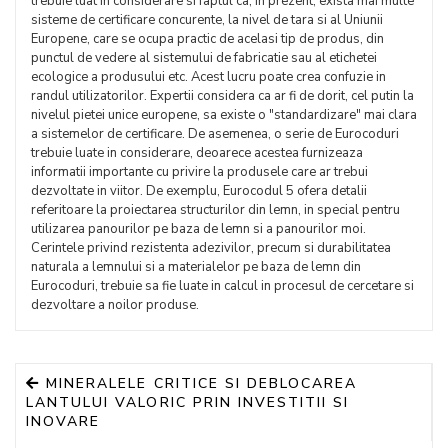
trebuie luat in considerare si faptul ca, in prezent, exista mai multe
sisteme de certificare concurente, la nivel de tara si al Uniunii
Europene, care se ocupa practic de acelasi tip de produs, din
punctul de vedere al sistemului de fabricatie sau al etichetei
ecologice a produsului etc. Acest lucru poate crea confuzie in
randul utilizatorilor. Expertii considera ca ar fi de dorit, cel putin la
nivelul pietei unice europene, sa existe o "standardizare" mai clara
a sistemelor de certificare. De asemenea, o serie de Eurocoduri
trebuie luate in considerare, deoarece acestea furnizeaza
informatii importante cu privire la produsele care ar trebui
dezvoltate in viitor. De exemplu, Eurocodul 5 ofera detalii
referitoare la proiectarea structurilor din lemn, in special pentru
utilizarea panourilor pe baza de lemn si a panourilor moi.
Cerintele privind rezistenta adezivilor, precum si durabilitatea
naturala a lemnului si a materialelor pe baza de lemn din
Eurocoduri, trebuie sa fie luate in calcul in procesul de cercetare si
dezvoltare a noilor produse.
MINERALELE CRITICE SI DEBLOCAREA
LANTULUI VALORIC PRIN INVESTITII SI
INOVARE