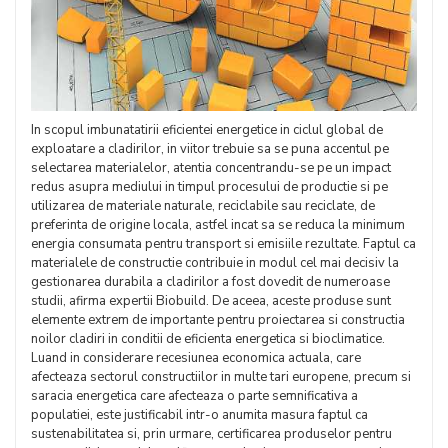
In scopul imbunatatirii eficientei energetice in ciclul global de
exploatare a cladirilor, in viitor trebuie sa se puna accentul pe
selectarea materialelor, atentia concentrandu-se pe un impact
redus asupra mediului in timpul procesului de productie si pe
utilizarea de materiale naturale, reciclabile sau reciclate, de
preferinta de origine locala, astfel incat sa se reduca la minimum
energia consumata pentru transport si emisiile rezultate. Faptul ca
materialele de constructie contribuie in modul cel mai decisiv la
gestionarea durabila a cladirilor a fost dovedit de numeroase
studii, afirma expertii Biobuild. De aceea, aceste produse sunt
elemente extrem de importante pentru proiectarea si constructia
noilor cladiri in conditii de eficienta energetica si bioclimatice.
Luand in considerare recesiunea economica actuala, care
afecteaza sectorul constructiilor in multe tari europene, precum si
saracia energetica care afecteaza o parte semnificativa a
populatiei, este justificabil intr-o anumita masura faptul ca
sustenabilitatea si, prin urmare, certificarea produselor pentru