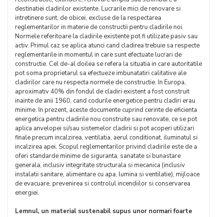
destinatiei cladirilor existente. Lucrarile mici de renovare si
intretinere sunt, de obicei, excluse de la respectarea
reglementarilor in materie de constructii pentru cladirile noi.
Normele referitoare la cladirile existente pot fi utilizate pasiv sau
activ. Primul caz se aplica atunci cand cladirea trebuie sa respecte
reglementarile in momentul in care sunt efectuate lucrari de
constructie. Cel de-al doilea se refera la situatia in care autoritatile
pot soma proprietarul sa efectueze imbunatatiri calitative ale
cladirilor care nu respecta normele de constructie. In Europa,
aproximativ 40% din fondul de cladiri existent a fost construit
inainte de anii 1960, cand codurile energetice pentru cladiri erau
minime. In prezent, aceste documente cuprind cerinte de eficienta
energetica pentru cladirile nou construite sau renovate, ce se pot
aplica anvelopei si/sau sistemelor cladirii si pot acoperi utilizari
finale precum incalzirea, ventilatia, aerul conditionat, iluminatul si
incalzirea apei. Scopul reglementarilor privind cladirile este de a
oferi standarde minime de siguranta, sanatate si bunastare
generala, inclusiv integritate structurala si mecanica (inclusiv
instalatii sanitare, alimentare cu apa, lumina si ventilatie), mijloace
de evacuare, prevenirea si controlul incendiilor si conservarea
energiei.
Lemnul, un material sustenabil supus unor normari foarte