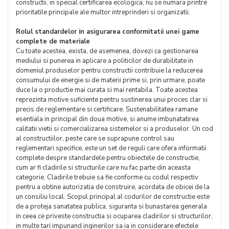
constructii, in special certificarea ecologica, nu se numara printre
prioritatile principale ale multor intreprinderi si organizatii.
Rolul standardelor in asigurarea conformitatii unei game
complete de materiale
Cu toate acestea, exista, de asemenea, dovezi ca gestionarea
mediului si punerea in aplicare a politicilor de durabilitate in
domeniul produselor pentru constructii contribuie la reducerea
consumului de energie si de materii prime si, prin urmare, poate
duce la o productie mai curata si mai rentabila. Toate acestea
reprezinta motive suficiente pentru sustinerea unui proces clar si
precis de reglementare si certificare. Sustenabilitatea ramane
esentiala in principal din doua motive, si anume imbunatatirea
calitatii vietii si comercializarea sistemelor si a produselor. Un cod
al constructiilor, peste care se suprapune control sau
reglementari specifice, este un set de reguli care ofera informatii
complete despre standardele pentru obiectele de constructie,
cum ar fi cladirile si structurile care nu fac parte din aceasta
categorie. Cladirile trebuie sa fie conforme cu codul respectiv
pentru a obtine autorizatia de construire, acordata de obicei de la
un consiliu local. Scopul principal al codurilor de constructie este
de a proteja sanatatea publica, siguranta si bunastarea generala
in ceea ce priveste constructia si ocuparea cladirilor si structurilor,
in multe tari impunand inginerilor sa ia in considerare efectele