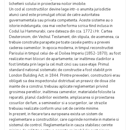
lichefierii solului in proiectarea noilor imobile.
Un cod al constructiilor devine lege intr-o anumita jurisdictie
atunci cand este promulgat oficial de catre autoritatea
guvernamentala sau privata competenta. Aceste sisteme au o
istorie indelungata, cea mai veche forma scrisa fiind inclusa in
Codul lui Hammurabi, care dateaza din cca. 1772 i.Hr. Cartea
Deuteronom, din Vechiul Testament, din stipula, de asemenea, ca
trebuie construite parapete pe toate casele pentru a preveni
caderea oamenilor. In epoca moderna, in timpul reconstructiei
Parisului in timpul celui de-al Doilea Imperiu (1852-1870), au fost
realizate mari blocuri de apartamente, iar inaltimea cladirilor a
fost limitata prin lege la cel mult cinci sau sase etaje. Primul
standard national sistematic de constructie a fost stabilit prin
London Building Act, in 1844. Printre prevederi, constructorii erau
obligati sa dea inspectorului districtual un preaviz de doua zile
inainte de a construi, trebuiau aplicate reglementari privind
grosimea peretilor, inaltimea camerelor, materialele folosite la
reparatii, planul cladirilor existente, amplasarea si proiectarea
cosurilor de fum, a semineelor si a scurgerilor, iar strazile
trebuiau realizate conform unui set de cerinte minime.
In prezent, in fiecare tara europeana exista un sistem de
reglementare a constructiilor, care cuprinde normele in materie si
sistemul de control. Reglementarile in cauza stabilesc cerinte