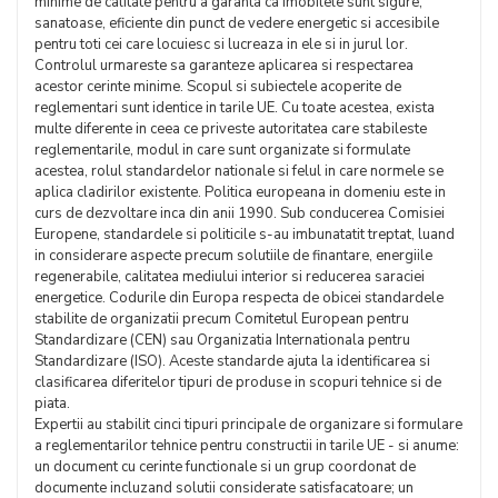
minime de calitate pentru a garanta ca imobilele sunt sigure,
sanatoase, eficiente din punct de vedere energetic si accesibile
pentru toti cei care locuiesc si lucreaza in ele si in jurul lor.
Controlul urmareste sa garanteze aplicarea si respectarea
acestor cerinte minime. Scopul si subiectele acoperite de
reglementari sunt identice in tarile UE. Cu toate acestea, exista
multe diferente in ceea ce priveste autoritatea care stabileste
reglementarile, modul in care sunt organizate si formulate
acestea, rolul standardelor nationale si felul in care normele se
aplica cladirilor existente. Politica europeana in domeniu este in
curs de dezvoltare inca din anii 1990. Sub conducerea Comisiei
Europene, standardele si politicile s-au imbunatatit treptat, luand
in considerare aspecte precum solutiile de finantare, energiile
regenerabile, calitatea mediului interior si reducerea saraciei
energetice. Codurile din Europa respecta de obicei standardele
stabilite de organizatii precum Comitetul European pentru
Standardizare (CEN) sau Organizatia Internationala pentru
Standardizare (ISO). Aceste standarde ajuta la identificarea si
clasificarea diferitelor tipuri de produse in scopuri tehnice si de
piata.
Expertii au stabilit cinci tipuri principale de organizare si formulare
a reglementarilor tehnice pentru constructii in tarile UE - si anume:
un document cu cerinte functionale si un grup coordonat de
documente incluzand solutii considerate satisfacatoare; un