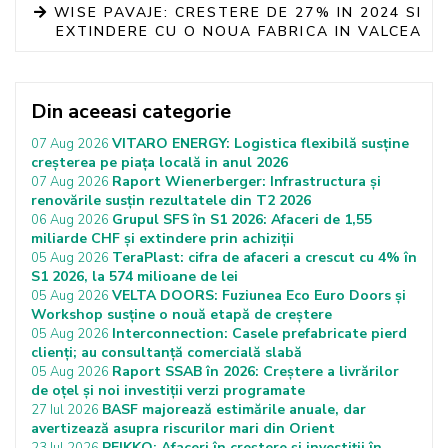
WISE PAVAJE: CRESTERE DE 27% IN 2024 SI
EXTINDERE CU O NOUA FABRICA IN VALCEA
Din aceeasi categorie
VITARO ENERGY: Logistica flexibilă susține
07 Aug 2026
creșterea pe piața locală in anul 2026
Raport Wienerberger: Infrastructura și
07 Aug 2026
renovările susțin rezultatele din T2 2026
Grupul SFS în S1 2026: Afaceri de 1,55
06 Aug 2026
miliarde CHF și extindere prin achiziții
TeraPlast: cifra de afaceri a crescut cu 4% în
05 Aug 2026
S1 2026, la 574 milioane de lei
VELTA DOORS: Fuziunea Eco Euro Doors și
05 Aug 2026
Workshop susține o nouă etapă de creștere
Interconnection: Casele prefabricate pierd
05 Aug 2026
clienți; au consultanță comercială slabă
Raport SSAB în 2026: Creștere a livrărilor
05 Aug 2026
de oțel și noi investiții verzi programate
BASF majorează estimările anuale, dar
27 Iul 2026
avertizează asupra riscurilor mari din Orient
PEIKKO: Afaceri în creștere și investiții în