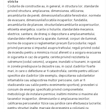
stricte
Codurile de constructie au, in general, in structura lor, standarde
privind structura, amplasarea, dimensiunea, utilizarea,
ansamblurile de pereti, dimensiunile/locatiile ferestrelor, normele
de evacuare, dimensiunile/locatiile incaperilor, fundatiile,
ansamblurile de plansee, structurile/ansamblurile acoperisurilor,
eficienta energetica, scarile si holurile, standardele mecanice,
electrice, sanitare, de drenaj si depozitare a amplasamentului,
standardele referitoare la aparate, iluminat, corpuri de iluminat,
norme de ocupare si reglementari precum Eurocodurile; reguli
privind parcarea si impactul asupra traficului; reguli privind codul
de incendiu pentru a minimiza riscul aferent si a asigura evacuarea
in siguranta in caz de urgenta; cerinte privind rezistenta la
cutremure (codul seismic), uragane, inundatii si tsunami, in special
in zonele predispuse la dezastre sau, in cazul cladirilor foarte
mari, in care o defectiune ar fi catastrofala; cerinte pentru utilizari
specifice ale cladirilor (de exemplu, depozitarea substantelor
inflamabile sau adapostirea multor persoane, cum ar fi
stadioanele sau salile pentru evenimente sportive); prevederi si
consum de energie; specificatii privind componentele;
metodologii de instalare permise; inaltimi minime si maxime ale
tavanelor incaperilor, dimensiunile si amplasarea iesirilor;
calificarea persoanelor fizice sau juridice care efectueaza lucrarile;
pentru structuri inalte, marcaje de prevenire a coliziunii cu