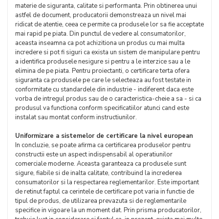
materie de siguranta, calitate si performanta. Prin obtinerea unui
astfel de document, producatorii demonstreaza un nivel mai
ridicat de atentie, ceea ce permite ca produsele lor sa fie acceptate
mai rapid pe piata. Din punctul de vedere al consumatorilor,
aceasta inseamna ca pot achizitiona un produs cu mai multa
incredere si pot fi siguri ca exista un sistem de manipulare pentru
a identifica produsele nesigure si pentru a le interzice sau a le
elimina de pe piata. Pentru proiectanti, o certificare terta ofera
siguranta ca produsele pe care le selecteaza au fost testate in
conformitate cu standardele din industrie - indiferent daca este
vorba de intregul produs sau de o caracteristica-cheie a sa - si ca
produsul va functiona conform specificatiilor atunci cand este
instalat sau montat conform instructiunilor.
Uniformizare a sistemelor de certificare la nivel european
In concluzie, se poate afirma ca certificarea produselor pentru
constructii este un aspect indispensabil al operatiunilor
comerciale moderne. Aceasta garanteaza ca produsele sunt
sigure, fiabile si de inalta calitate, contribuind la increderea
consumatorilor si la respectarea reglementarilor. Este important
de retinut faptul ca cerintele de certificare pot varia in functie de
tipul de produs, de utilizarea prevazuta si de reglementarile
specifice in vigoare la un moment dat. Prin prisma producatorilor,