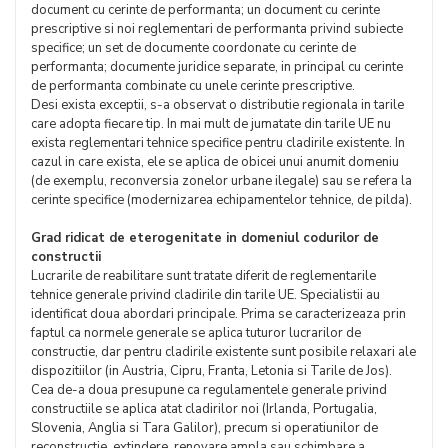
document cu cerinte de performanta; un document cu cerinte
prescriptive si noi reglementari de performanta privind subiecte
specifice; un set de documente coordonate cu cerinte de
performanta; documente juridice separate, in principal cu cerinte
de performanta combinate cu unele cerinte prescriptive.
Desi exista exceptii, s-a observat o distributie regionala in tarile
care adopta fiecare tip. In mai mult de jumatate din tarile UE nu
exista reglementari tehnice specifice pentru cladirile existente. In
cazul in care exista, ele se aplica de obicei unui anumit domeniu
(de exemplu, reconversia zonelor urbane ilegale) sau se refera la
cerinte specifice (modernizarea echipamentelor tehnice, de pilda).
Grad ridicat de eterogenitate in domeniul codurilor de
constructii
Lucrarile de reabilitare sunt tratate diferit de reglementarile
tehnice generale privind cladirile din tarile UE. Specialistii au
identificat doua abordari principale. Prima se caracterizeaza prin
faptul ca normele generale se aplica tuturor lucrarilor de
constructie, dar pentru cladirile existente sunt posibile relaxari ale
dispozitiilor (in Austria, Cipru, Franta, Letonia si Tarile de Jos).
Cea de-a doua presupune ca regulamentele generale privind
constructiile se aplica atat cladirilor noi (Irlanda, Portugalia,
Slovenia, Anglia si Tara Galilor), precum si operatiunilor de
reconstructie, extindere, renovare ampla sau schimbare a