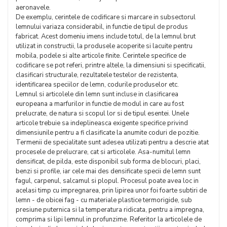
aeronavele.
De exemplu, cerintele de codificare si marcare in subsectorul
lemnului variaza considerabil, in functie de tipul de produs
fabricat. Acest domeniu imens include totul, de la lemnul brut
utilizat in constructii, la produsele acoperite si lacuite pentru
mobila, podele si alte articole finite. Cerintele specifice de
codificare se pot referi, printre altele, la dimensiuni si specificatii,
clasificari structurale, rezultatele testelor de rezistenta,
identificarea speciilor de lemn, codurile produselor etc.
Lemnul si articolele din lemn sunt incluse in clasificarea
europeana a marfurilor in functie de modul in care au fost
prelucrate, de natura si scopul lor si de tipul esentei. Unele
articole trebuie sa indeplineasca exigente specifice privind
dimensiunile pentru a fi clasificate la anumite coduri de pozitie.
Termenii de specialitate sunt adesea utilizati pentru a descrie atat
procesele de prelucrare, cat si articolele. Asa-numitul lemn
densificat, de pilda, este disponibil sub forma de blocuri, placi,
benzi si profile, iar cele mai des densificate specii de lemn sunt
fagul, carpenul, salcamul si plopul. Procesul poate avea loc in
acelasi timp cu impregnarea, prin lipirea unor foi foarte subtiri de
lemn - de obicei fag - cu materiale plastice termorigide, sub
presiune puternica si la temperatura ridicata, pentru a impregna,
comprima si lipi lemnul in profunzime. Referitor la articolele de