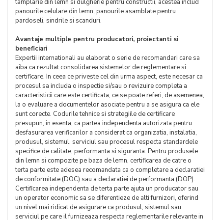
tamplarie din lemn si dulgherie pentru constructii, acestea includ
panourile celulare din lemn, panourile asamblate pentru
pardoseli, sindrile si scanduri.
Avantaje multiple pentru producatori, proiectanti si
beneficiari
Expertii internationali au elaborat o serie de recomandari care sa
aiba ca rezultat consolidarea sistemelor de reglementare si
certificare. In ceea ce priveste cel din urma aspect, este necesar ca
procesul sa includa o inspectie si/sau o revizuire completa a
caracteristicii care este certificata, ce se poate referi, de asemenea,
la o evaluare a documentelor asociate pentru a se asigura ca ele
sunt corecte. Codurile tehnice si strategiile de certificare
presupun, in esenta, ca partea independenta autorizata pentru
desfasurarea verificarilor a considerat ca organizatia, instalatia,
produsul, sistemul, serviciul sau procesul respecta standardele
specifice de calitate, performanta si siguranta. Pentru produsele
din lemn si compozite pe baza de lemn, certificarea de catre o
terta parte este adesea recomandata ca o completare a declaratiei
de conformitate (DOC) sau a declaratiei de performanta (DOP).
Certificarea independenta de terta parte ajuta un producator sau
un operator economic sa se diferentieze de alti furnizori, oferind
un nivel mai ridicat de asigurare ca produsul, sistemul sau
serviciul pe care il furnizeaza respecta reglementarile relevante in