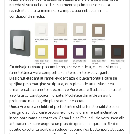
neteda si stralucitoare. Un tratament suplimentar de inalta
rezistenta ajuta la minimizarea impactului imbatranirii si al
conditiilor de mediu.
Cu finisaje rafinate precum lemn, ardezie, sticla, cauciuc si metal,
ramele Unica Pure completeaza interioarele extravagante.
Designul elegant al ramei evidentiaza o placa frontala care se
sprijina pe o margine sculptata, ca o piesa de arta. Marginea
ornamentala a ramelor decorative Pure poate fi alba sau antracit,
asortata cu tonul placii frontale. Modelele din ardezie sunt
prelucrate manual, din piatra atent selectata.
Unica Pro ofera echilibrul perfect intre stil si functionalitate cu un
design distinctiv, care propune un cadru ornamental inclinat ce
inconjoara rama decorativa. Gama Unica Pro include versiunea alb
antibacterian care asigura un plus de igiena si siguranta, fiind o
solutie excelenta pentru a reduce raspandirea bacteriilor. Utilizate