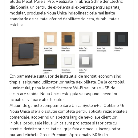
Studio Metal, Pure si Pro. Realizate in fabrica Schneider Electric
din Spania, un centru de excelenta si expertiza pentru aparataj
modular, produsele Noua Unica indeplinesc cele mai inalte
standarde de calitate, oferind fiabilitate ridicata, durabilitate si
estetica.
Echipamentele sunt usor de instalat si de montat, economisind
timp si asigurand utilizatorilor multa flexibilitate. De la controlul
iluminatului, pana la amplificatoare Wi-Fi sau prize USB de
incarcare rapida, Noua Unica este gata sa raspunda nevoilor
actuale si viitoare ale clientilor.
Alaturi de gamele complementare Unica System+ si OptiLine 45,
Noua Unica ofera o solutie completa pentru aplicatii rezidentiale si
comerciale, acoperind un spectru larg de nevoi ale clientilor.
In plus, produsele Noua Unica sunt proiectate si fabricate cu
atentie, definite prin calitate si grija fata de mediul inconjurator,
purtand eticheta Green Premium. Aproximativ 50% din