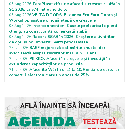
TeraPlast: cifra de afaceri a crescut cu 4% în
05 Aug 2026
S1 2026, la 574 milioane de lei
VELTA DOORS: Fuziunea Eco Euro Doors și
05 Aug 2026
Workshop susține o nouă etapă de creștere
Interconnection: Casele prefabricate pierd
05 Aug 2026
clienți; au consultanță comercială slabă
Raport SSAB în 2026: Creștere a livrărilor
05 Aug 2026
de oțel și noi investiții verzi programate
BASF majorează estimările anuale, dar
27 Iul 2026
avertizează asupra riscurilor mari din Orient
PEIKKO: Afaceri în creștere și investiții în
23 Iul 2026
extinderea capacităților de producție
Afacerile Würth urcă la 10,9 miliarde euro, iar
21 Iul 2026
comerțul electronic are un aport de 25%