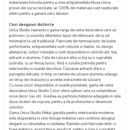
materialele folosite pentru a crea echipamentele Noua Unica
provin din surse reciclate, iar 100% din materiale sunt reutilizate
intern pentru a genera zero deseuri.
Cinci designuri distincte
Unica Studio reuneste o gama larga de rame decorative care se
potrivesc cu usurinta diferitelor tipuri de interioare, de la cel
minimalist la cel traditional. Fabricate din termoplastic de inalta
performanta, echipamentele sunt robuste si fiabile. Au design
atemporal, colturi rotunjite si sunt disponibile in culorile alb, bej,
antracit si aluminiu. Cele de culoare alba si bej au o suprafata
lustruita, cu un finisaj lucios, fiind o solutie potrivita pentru
interioarele cu nuante deschise. Culoarea antracit ofera o
perceptie delicata, in timp ce ramele de culoare aluminiu adauga
un strop de stralucire si accente indraznete de culoare.
Cu noua culori disponibile, in nuante pastelate, gama de rame
decorative Unica Studio Color ofera optiuni care sa completeze
orice decor sau stil. Acestea au particule metalice adaugate in cele
doua straturi de vopsea, pentru a da profunzime si dinamism
culorilor.
Gama Unica Studio Metal gandita pentru interioarele moderne,
este disponibila in cinci finisaje metalice care combina designul
elegant cu robustetea si calitatea. Ramele sunt fabricate dintr-o
foaie metalica, avand finisaj anodizat, pentru a crea o suprafata