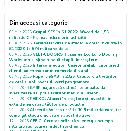
Din aceeasi categorie
Grupul SFS în S1 2026: Afaceri de 1,55
06 Aug 2026
miliarde CHF și extindere prin achiziții
TeraPlast: cifra de afaceri a crescut cu 4% în
05 Aug 2026
S1 2026, la 574 milioane de lei
VELTA DOORS: Fuziunea Eco Euro Doors și
05 Aug 2026
Workshop susține o nouă etapă de creștere
Interconnection: Casele prefabricate pierd
05 Aug 2026
clienți; au consultanță comercială slabă
Raport SSAB în 2026: Creștere a livrărilor
05 Aug 2026
de oțel și noi investiții verzi programate
BASF majorează estimările anuale, dar
27 Iul 2026
avertizează asupra riscurilor mari din Orient
PEIKKO: Afaceri în creștere și investiții în
23 Iul 2026
extinderea capacităților de producție
Afacerile Würth urcă la 10,9 miliarde euro, iar
21 Iul 2026
comerțul electronic are un aport de 25%
CEFIC: Cererea scăzută și energia scumpă
17 Iul 2026
întârzie redresarea industriei chimice