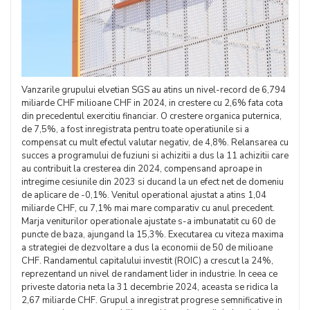
Vanzarile grupului elvetian SGS au atins un nivel-record de 6,794
miliarde CHF milioane CHF in 2024, in crestere cu 2,6% fata cota
din precedentul exercitiu financiar. O crestere organica puternica,
de 7,5%, a fost inregistrata pentru toate operatiunile si a
compensat cu mult efectul valutar negativ, de 4,8%. Relansarea cu
succes a programului de fuziuni si achizitii a dus la 11 achizitii care
au contribuit la cresterea din 2024, compensand aproape in
intregime cesiunile din 2023 si ducand la un efect net de domeniu
de aplicare de -0,1%. Venitul operational ajustat a atins 1,04
miliarde CHF, cu 7,1% mai mare comparativ cu anul precedent.
Marja veniturilor operationale ajustate s-a imbunatatit cu 60 de
puncte de baza, ajungand la 15,3%. Executarea cu viteza maxima
a strategiei de dezvoltare a dus la economii de 50 de milioane
CHF. Randamentul capitalului investit (ROIC) a crescut la 24%,
reprezentand un nivel de randament lider in industrie. In ceea ce
priveste datoria neta la 31 decembrie 2024, aceasta se ridica la
2,67 miliarde CHF. Grupul a inregistrat progrese semnificative in