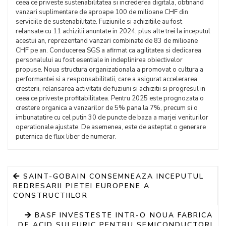
ceea ce priveste sustenabilitatea si increderea digitala, obtinand
vanzari suplimentare de aproape 100 de milioane CHF din
serviciile de sustenabilitate. Fuziunile si achizitiile au fost
relansate cu 11 achizitii anuntate in 2024, plus alte trei la inceputul
acestui an, reprezentand vanzari combinate de 83 de milioane
CHF pe an. Conducerea SGS a afirmat ca agilitatea si dedicarea
personalului au fost esentiale in indeplinirea obiectivelor
propuse. Noua structura organizationala a promovat o cultura a
performantei si a responsabilitatii, care a asigurat accelerarea
cresterii, relansarea activitatii de fuziuni si achizitii si progresul in
ceea ce priveste profitabilitatea. Pentru 2025 este prognozata o
crestere organica a vanzarilor de 5% pana la 7%, precum si o
imbunatatire cu cel putin 30 de puncte de baza a marjei veniturilor
operationale ajustate. De asemenea, este de asteptat o generare
puternica de flux liber de numerar.
SAINT-GOBAIN CONSEMNEAZA INCEPUTUL
REDRESARII PIETEI EUROPENE A
CONSTRUCTIILOR
BASF INVESTESTE INTR-O NOUA FABRICA
DE ACID SULFURIC PENTRU SEMICONDUCTORI