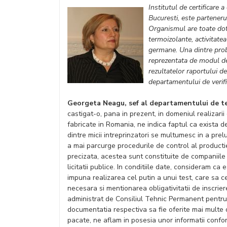
Institutul de certificare 
Bucuresti, este partener
Organismul are toate dotar
termoizolante, activitatea 
germane. Una dintre prob
reprezentata de modul de 
rezultatelor raportului de
departamentului de verifi
Georgeta Neagu, sef al departamentului de te
castigat-o, pana in prezent, in domeniul realizari
fabricate in Romania, ne indica faptul ca exista de
dintre micii intreprinzatori se multumesc in a prel
a mai parcurge procedurile de control al productie
precizata, acestea sunt constituite de companiile 
licitatii publice. In conditiile date, consideram c
impuna realizarea cel putin a unui test, care sa
necesara si mentionarea obligativitatii de inscrier
administrat de Consiliul Tehnic Permanent pentru 
documentatia respectiva sa fie oferite mai multe d
pacate, ne aflam in posesia unor informatii confo