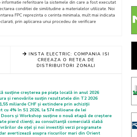
 informatie referitoare la sistemele din care a fost executat
ctarea conditiei de similitudine a materialelor utilizate. Noi
ntarea FPC reprezinta o cerinta minimala, mult mai indicata
clarati, prin aplicarea unui procedeu de verificare
INSTA ELECTRIC: COMPANIA ISI
CREEAZA O RETEA DE
DISTRIBUITORI ZONALI
ă susține creșterea pe piața locală in anul 2026
ra și renovările susțin rezultatele din T2 2026
,55 miliarde CHF și extindere prin achiziții
ut cu 4% în S1 2026, la 574 milioane de lei
Doors și Workshop susține o nouă etapă de creștere
te pierd clienți; au consultanță comercială slabă
rărilor de oțel și noi investiții verzi programate
ar avertizează asupra riscurilor mari din Orient