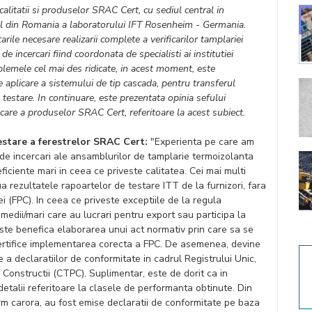
a calitatii si produselor SRAC Cert, cu sediul central in
ul din Romania a laboratorului IFT Rosenheim - Germania.
ile necesare realizarii complete a verificarilor tamplariei
de incercari fiind coordonata de specialisti ai institutiei
lemele cel mai des ridicate, in acest moment, este
aplicare a sistemului de tip cascada, pentru transferul
 testare. In continuare, este prezentata opinia sefului
care a produselor SRAC Cert, referitoare la acest subiect.
stare a ferestrelor SRAC Cert:
"Experienta pe care am
i de incercari ale ansamblurilor de tamplarie termoizolanta
ficiente mari in ceea ce priveste calitatea. Cei mai multi
ua rezultatele rapoartelor de testare ITT de la furnizori, fara
i (FPC). In ceea ce priveste exceptiile de la regula
medii/mari care au lucrari pentru export sau participa la
a este benefica elaborarea unui act normativ prin care sa se
 certifice implementarea corecta a FPC. De asemenea, devine
e a declaratiilor de conformitate in cadrul Registrului Unic,
Constructii (CTPC). Suplimentar, este de dorit ca in
etalii referitoare la clasele de performanta obtinute. Din
rm carora, au fost emise declaratii de conformitate pe baza