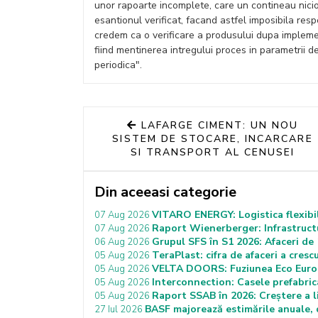
unor rapoarte incomplete, care un contineau nicio
esantionul verificat, facand astfel imposibila respe
credem ca o verificare a produsului dupa impleme
fiind mentinerea intregului proces in parametrii de
periodica".
LAFARGE CIMENT: UN NOU
SISTEM DE STOCARE, INCARCARE
SI TRANSPORT AL CENUSEI
Din aceeasi categorie
VITARO ENERGY: Logistica flexibil
07 Aug 2026
Raport Wienerberger: Infrastructu
07 Aug 2026
Grupul SFS în S1 2026: Afaceri de 1
06 Aug 2026
TeraPlast: cifra de afaceri a cresc
05 Aug 2026
VELTA DOORS: Fuziunea Eco Euro 
05 Aug 2026
Interconnection: Casele prefabrica
05 Aug 2026
Raport SSAB în 2026: Creștere a liv
05 Aug 2026
BASF majorează estimările anuale, d
27 Iul 2026