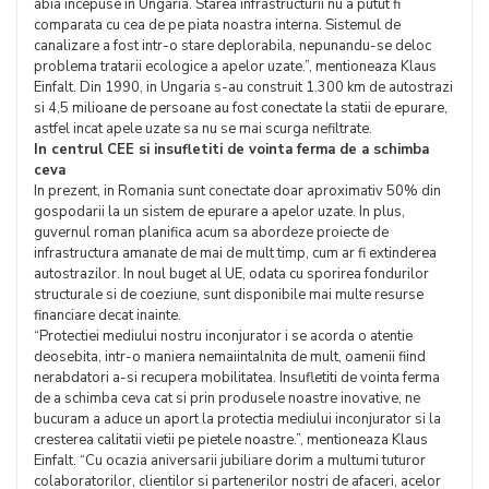
abia incepuse in Ungaria. Starea infrastructurii nu a putut fi
comparata cu cea de pe piata noastra interna. Sistemul de
canalizare a fost intr-o stare deplorabila, nepunandu-se deloc
problema tratarii ecologice a apelor uzate.”, mentioneaza Klaus
Einfalt. Din 1990, in Ungaria s-au construit 1.300 km de autostrazi
si 4,5 milioane de persoane au fost conectate la statii de epurare,
astfel incat apele uzate sa nu se mai scurga nefiltrate.
In centrul CEE si insufletiti de vointa ferma de a schimba
ceva
In prezent, in Romania sunt conectate doar aproximativ 50% din
gospodarii la un sistem de epurare a apelor uzate. In plus,
guvernul roman planifica acum sa abordeze proiecte de
infrastructura amanate de mai de mult timp, cum ar fi extinderea
autostrazilor. In noul buget al UE, odata cu sporirea fondurilor
structurale si de coeziune, sunt disponibile mai multe resurse
financiare decat inainte.
“Protectiei mediului nostru inconjurator i se acorda o atentie
deosebita, intr-o maniera nemaiintalnita de mult, oamenii fiind
nerabdatori a-si recupera mobilitatea. Insufletiti de vointa ferma
de a schimba ceva cat si prin produsele noastre inovative, ne
bucuram a aduce un aport la protectia mediului inconjurator si la
cresterea calitatii vietii pe pietele noastre.”, mentioneaza Klaus
Einfalt. “Cu ocazia aniversarii jubiliare dorim a multumi tuturor
colaboratorilor, clientilor si partenerilor nostri de afaceri, acelor