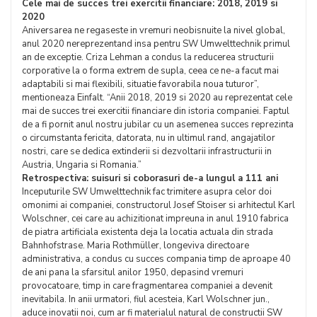
Cele mai de succes trei exercitii financiare: 2018, 2019 si
2020
Aniversarea ne regaseste in vremuri neobisnuite la nivel global,
anul 2020 nereprezentand insa pentru SW Umwelttechnik primul
an de exceptie. Criza Lehman a condus la reducerea structurii
corporative la o forma extrem de supla, ceea ce ne-a facut mai
adaptabili si mai flexibili, situatie favorabila noua tuturor”,
mentioneaza Einfalt. “Anii 2018, 2019 si 2020 au reprezentat cele
mai de succes trei exercitii financiare din istoria companiei. Faptul
de a fi pornit anul nostru jubilar cu un asemenea succes reprezinta
o circumstanta fericita, datorata, nu in ultimul rand, angajatilor
nostri, care se dedica extinderii si dezvoltarii infrastructurii in
Austria, Ungaria si Romania.”
Retrospectiva: suisuri si coborasuri de-a lungul a 111 ani
Inceputurile SW Umwelttechnik fac trimitere asupra celor doi
omonimi ai companiei, constructorul Josef Stoiser si arhitectul Karl
Wolschner, cei care au achizitionat impreuna in anul 1910 fabrica
de piatra artificiala existenta deja la locatia actuala din strada
Bahnhofstrase. Maria Rothmüller, longeviva directoare
administrativa, a condus cu succes compania timp de aproape 40
de ani pana la sfarsitul anilor 1950, depasind vremuri
provocatoare, timp in care fragmentarea companiei a devenit
inevitabila. In anii urmatori, fiul acesteia, Karl Wolschner jun.,
aduce inovatii noi, cum ar fi materialul natural de constructii SW