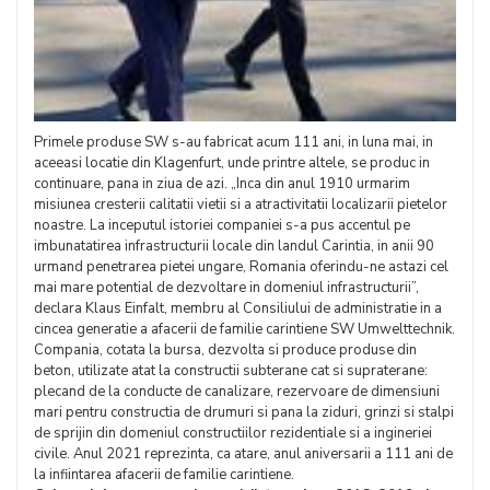
Primele produse SW s-au fabricat acum 111 ani, in luna mai, in
aceeasi locatie din Klagenfurt, unde printre altele, se produc in
continuare, pana in ziua de azi. „Inca din anul 1910 urmarim
misiunea cresterii calitatii vietii si a atractivitatii localizarii pietelor
noastre. La inceputul istoriei companiei s-a pus accentul pe
imbunatatirea infrastructurii locale din landul Carintia, in anii 90
urmand penetrarea pietei ungare, Romania oferindu-ne astazi cel
mai mare potential de dezvoltare in domeniul infrastructurii”,
declara Klaus Einfalt, membru al Consiliului de administratie in a
cincea generatie a afacerii de familie carintiene SW Umwelttechnik.
Compania, cotata la bursa, dezvolta si produce produse din
beton, utilizate atat la constructii subterane cat si supraterane:
plecand de la conducte de canalizare, rezervoare de dimensiuni
mari pentru constructia de drumuri si pana la ziduri, grinzi si stalpi
de sprijin din domeniul constructiilor rezidentiale si a ingineriei
civile. Anul 2021 reprezinta, ca atare, anul aniversarii a 111 ani de
la infiintarea afacerii de familie carintiene.