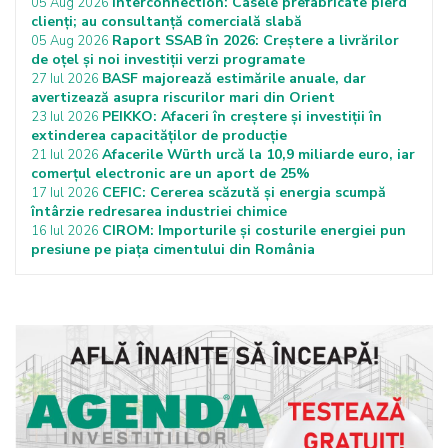
Interconnection: Casele prefabricate pierd
05 Aug 2026
clienți; au consultanță comercială slabă
Raport SSAB în 2026: Creștere a livrărilor
05 Aug 2026
de oțel și noi investiții verzi programate
BASF majorează estimările anuale, dar
27 Iul 2026
avertizează asupra riscurilor mari din Orient
PEIKKO: Afaceri în creștere și investiții în
23 Iul 2026
extinderea capacităților de producție
Afacerile Würth urcă la 10,9 miliarde euro, iar
21 Iul 2026
comerțul electronic are un aport de 25%
CEFIC: Cererea scăzută și energia scumpă
17 Iul 2026
întârzie redresarea industriei chimice
CIROM: Importurile și costurile energiei pun
16 Iul 2026
presiune pe piața cimentului din România