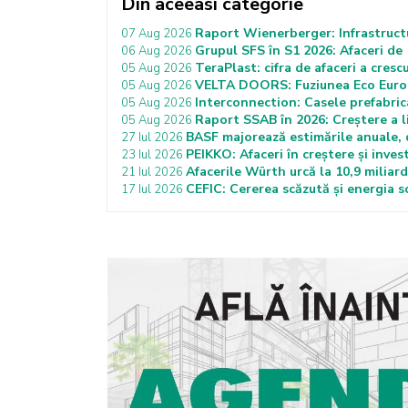
Din aceeasi categorie
Raport Wienerberger: Infrastructu
07 Aug 2026
Grupul SFS în S1 2026: Afaceri de 1
06 Aug 2026
TeraPlast: cifra de afaceri a cresc
05 Aug 2026
VELTA DOORS: Fuziunea Eco Euro 
05 Aug 2026
Interconnection: Casele prefabrica
05 Aug 2026
Raport SSAB în 2026: Creștere a liv
05 Aug 2026
BASF majorează estimările anuale, d
27 Iul 2026
PEIKKO: Afaceri în creștere și invest
23 Iul 2026
Afacerile Würth urcă la 10,9 miliar
21 Iul 2026
CEFIC: Cererea scăzută și energia s
17 Iul 2026