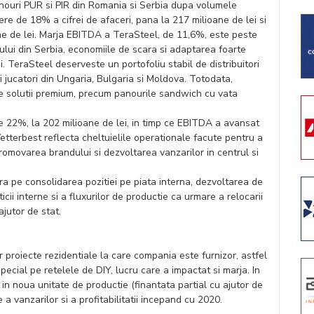
anouri PUR si PIR din Romania si Serbia dupa volumele
ere de 18% a cifrei de afaceri, pana la 217 milioane de lei si
 de lei. Marja EBITDA a TeraSteel, de 11,6%, este peste
ului din Serbia, economiile de scara si adaptarea foarte
. TeraSteel deserveste un portofoliu stabil de distribuitori
ci jucatori din Ungaria, Bulgaria si Moldova. Totodata,
e solutii premium, precum panourile sandwich cu vata
e 22%, la 202 milioane de lei, in timp ce EBITDA a avansat
tterbest reflecta cheltuielile operationale facute pentru a
 promovarea brandului si dezvoltarea vanzarilor in centrul si
a pe consolidarea pozitiei pe piata interna, dezvoltarea de
icii interne si a fluxurilor de productie ca urmare a relocarii
ajutor de stat.
proiecte rezidentiale la care compania este furnizor, astfel
pecial pe retelele de DIY, lucru care a impactat si marja. In
in noua unitate de productie (finantata partial cu ajutor de
 a vanzarilor si a profitabilitatii incepand cu 2020.