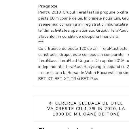
Prognoze
Pentru 2019, Grupul TeraPlast isi propune o cifra
peste 88 milioane de lei. In primele noua luni, Gru
asemenea, compania a inregistrat o imbunatatire 
lei din activitatea operationala. Grupul TeraPlas
afacerilor, in conditii de disciplina financiara.
***
Cu o traditie de peste 120 de ani, TeraPlast est
constructii. Grupul este compus din companiile: 
TeraGlass, TeraPlast Ungaria. Din aprilie 2019, a
independenta TeraPlast Recycling. Incepand cu 2
- este listata la Bursa de Valori Bucuresti sub si
BET-XT, BET-XT-TR si BET-Plus.
CEREREA GLOBALA DE OTEL
VA CRESTE CU 1,7% IN 2020, LA
1800 DE MILIOANE DE TONE