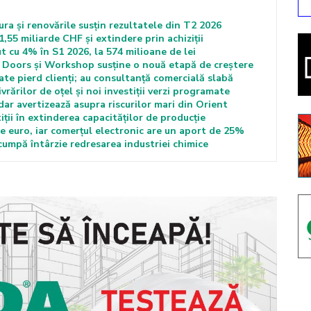
ra și renovările susțin rezultatele din T2 2026
,55 miliarde CHF și extindere prin achiziții
ut cu 4% în S1 2026, la 574 milioane de lei
Doors și Workshop susține o nouă etapă de creștere
te pierd clienți; au consultanță comercială slabă
rărilor de oțel și noi investiții verzi programate
ar avertizează asupra riscurilor mari din Orient
iții în extinderea capacităților de producție
de euro, iar comerțul electronic are un aport de 25%
cumpă întârzie redresarea industriei chimice