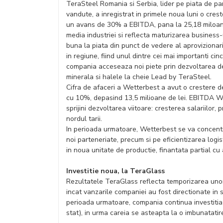
TeraSteel Romania si Serbia, lider pe piata de p
vandute, a inregistrat in primele noua luni o crest
un avans de 30% a EBITDA, pana la 25,18 miloane
media industriei si reflecta maturizarea business-
buna la piata din punct de vedere al aprovizionarii
in regiune, fiind unul dintre cei mai importanti cin
compania acceseaza noi piete prin dezvoltarea d
minerala si halele la cheie Lead by TeraSteel.
Cifra de afaceri a Wetterbest a avut o crestere d
cu 10%, depasind 13,5 milioane de lei. EBITDA We
sprijini dezvoltarea viitoare: cresterea salariilor,
nordul tarii.
In perioada urmatoare, Wetterbest se va concentr
noi parteneriate, precum si pe eficientizarea logist
in noua unitate de productie, finantata partial cu 
Investitie noua, la TeraGlass
Rezultatele TeraGlass reflecta temporizarea unor 
incat vanzarile companiei au fost directionate in s
perioada urmatoare, compania continua investitia 
stat), in urma careia se asteapta la o imbunatatire