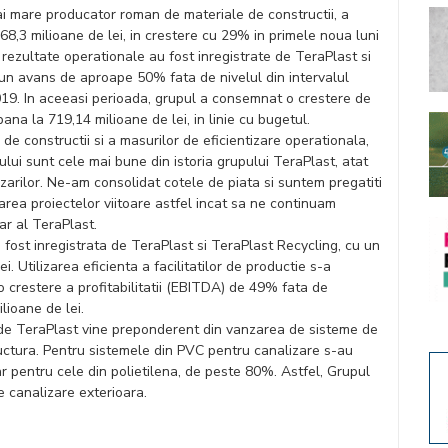
ai mare producator roman de materiale de constructii, a
68,3 milioane de lei, in crestere cu 29% in primele noua luni
rezultate operationale au fost inregistrate de TeraPlast si
 un avans de aproape 50% fata de nivelul din intervalul
019. In aceeasi perioada, grupul a consemnat o crestere de
pana la 719,14 milioane de lei, in linie cu bugetul.
i de constructii si a masurilor de eficientizare operationala,
ului sunt cele mai bune din istoria grupului TeraPlast, atat
vanzarilor. Ne-am consolidat cotele de piata si suntem pregatiti
rea proiectelor viitoare astfel incat sa ne continuam
iar al TeraPlast.
 fost inregistrata de TeraPlast si TeraPlast Recycling, cu un
. Utilizarea eficienta a facilitatilor de productie s-a
o crestere a profitabilitatii (EBITDA) de 49% fata de
lioane de lei.
a de TeraPlast vine preponderent din vanzarea de sisteme de
ructura. Pentru sistemele din PVC pentru canalizare s-au
ar pentru cele din polietilena, de peste 80%. Astfel, Grupul
de canalizare exterioara.