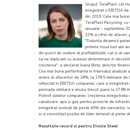
Grupul TeraPlast, cel m
inregistrat o EBITDA de 
din 2019. Cele mai bune 
TeraPlast Recycling, cu
ianuarie - septembrie 2
22% a cifrei de afaceri, 
"Datorita dinamicii piete
primele noua luni ale an
din punct de vedere al profitabilitatii, cat si al 
sa ne implicam cu aceeasi determinare in dezvolta
cresterea", a declarat Ioana Birta, director financ
Cea mai buna performanta in intervalul analizat a
avans al afacerilor de 28%, la 278,5 milioane de lei
reflectat in EBITDA companiei, care a inregistrat 
perioada similara a anului trecut, pana la 27,88 mi
Potrivit datelor companiei, cresterea inregistrat
canalizare, apa si gaz pentru proiecte de infrast
inregistrat evolutii de peste 40% ale vanzarilor, i
si-a consolidat pozitia de lider detasat al pietei 
Rezultate record si pentru Divizia Steel