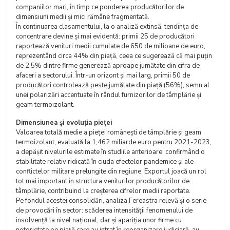
companiilor mari, în timp ce ponderea producătorilor de
dimensiuni medii și mici rămâne fragmentată.
În continuarea clasamentului, la o analiză extinsă, tendința de
concentrare devine și mai evidentă: primii 25 de producători
raportează venituri medii cumulate de 650 de milioane de euro,
reprezentând circa 44% din piață, ceea ce sugerează că mai puțin
de 2,5% dintre firme generează aproape jumătate din cifra de
afaceri a sectorului. Într-un orizont și mai larg, primii 50 de
producători controlează peste jumătate din piață (56%), semn al
unei polarizări accentuate în rândul furnizorilor de tâmplărie și
geam termoizolant.
Dimensiunea și evoluția pieței
Valoarea totală medie a pieței românești de tâmplărie și geam
termoizolant, evaluată la 1,462 miliarde euro pentru 2021-2023,
a depășit nivelurile estimate în studiile anterioare, confirmând o
stabilitate relativ ridicată în ciuda efectelor pandemice și ale
conflictelor militare prelungite din regiune. Exportul joacă un rol
tot mai important în structura veniturilor producătorilor de
tâmplărie, contribuind la creșterea cifrelor medii raportate.
Pe fondul acestei consolidări, analiza Fereastra relevă și o serie
de provocări în sector: scăderea intensității fenomenului de
insolvență la nivel național, dar și apariția unor firme cu