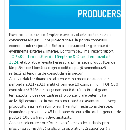
Piața românească de tâmplărie termoizolantă continuă să se
concentreze în jurul unor jucători cheie, în pofida contextului
economic internațional dificil și a incertitudinilor generate de
evenimente externe și interne. Conform celui mai recent raport
TOP 500 - Producători de Tâmplărie & Geam Termoizolant
2024
, elaborat de revista Fereastra, primii zece producători de
tâmplărie din România dețin o cotă de piață semnificativă,
reflectând tendința de consolidare în sector.
Analiza datelor financiare aferente cifrei medii de afaceri din
perioada 2021-2023 arată că primele 10 companii din TOP 500
controlează 31% din piața națională de tâmplărie și geam
termoizolant, ceea ce ilustrează o concentrare puternică a
activității economice în partea superioară a clasamentului. Acești
producători au realizat împreună venituri medii considerabile,
însumând aproximativ 451 milioane de euro din totalul generat de
peste 1.100 de firme active analizate.
Această orientare spre "primii zece" se explică inclusiv prin
presiunea competitivă și eficiența operațională superioară a