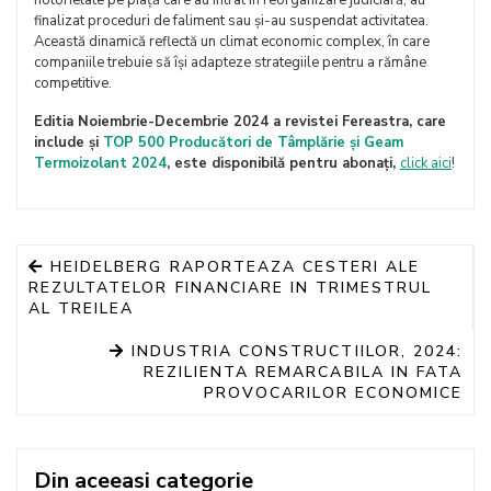
notorietate pe piață care au intrat în reorganizare judiciară, au
finalizat proceduri de faliment sau și-au suspendat activitatea.
Această dinamică reflectă un climat economic complex, în care
companiile trebuie să își adapteze strategiile pentru a rămâne
competitive.
Editia Noiembrie-Decembrie 2024 a revistei
Fereastra
, care
include și
TOP 500
Producători de Tâmplărie și Geam
Termoizolant 2024
, este disponibilă pentru abonați,
click aici
!
HEIDELBERG RAPORTEAZA CESTERI ALE
REZULTATELOR FINANCIARE IN TRIMESTRUL
AL TREILEA
INDUSTRIA CONSTRUCTIILOR, 2024:
REZILIENTA REMARCABILA IN FATA
PROVOCARILOR ECONOMICE
Din aceeasi categorie