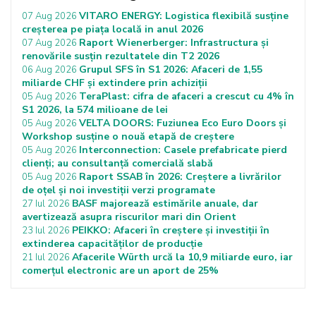
VITARO ENERGY: Logistica flexibilă susține
07 Aug 2026
creșterea pe piața locală in anul 2026
Raport Wienerberger: Infrastructura și
07 Aug 2026
renovările susțin rezultatele din T2 2026
Grupul SFS în S1 2026: Afaceri de 1,55
06 Aug 2026
miliarde CHF și extindere prin achiziții
TeraPlast: cifra de afaceri a crescut cu 4% în
05 Aug 2026
S1 2026, la 574 milioane de lei
VELTA DOORS: Fuziunea Eco Euro Doors și
05 Aug 2026
Workshop susține o nouă etapă de creștere
Interconnection: Casele prefabricate pierd
05 Aug 2026
clienți; au consultanță comercială slabă
Raport SSAB în 2026: Creștere a livrărilor
05 Aug 2026
de oțel și noi investiții verzi programate
BASF majorează estimările anuale, dar
27 Iul 2026
avertizează asupra riscurilor mari din Orient
PEIKKO: Afaceri în creștere și investiții în
23 Iul 2026
extinderea capacităților de producție
Afacerile Würth urcă la 10,9 miliarde euro, iar
21 Iul 2026
comerțul electronic are un aport de 25%