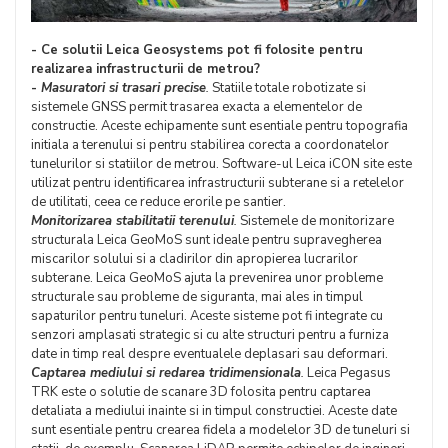
- Ce solutii Leica Geosystems pot fi folosite pentru
realizarea infrastructurii de metrou?
-
Masuratori si trasari precise
.
Statiile totale robotizate si
sistemele GNSS permit trasarea exacta a elementelor de
constructie. Aceste echipamente sunt esentiale pentru topografia
initiala a terenului si pentru stabilirea corecta a coordonatelor
tunelurilor si statiilor de metrou. Software-ul Leica iCON site este
utilizat pentru identificarea infrastructurii subterane si a retelelor
de utilitati, ceea ce reduce erorile pe santier.
Monitorizarea stabilitatii terenului
.
Sistemele de monitorizare
structurala Leica GeoMoS sunt ideale pentru supravegherea
miscarilor solului si a cladirilor din apropierea lucrarilor
subterane. Leica GeoMoS ajuta la prevenirea unor probleme
structurale sau probleme de siguranta, mai ales in timpul
sapaturilor pentru tuneluri. Aceste sisteme pot fi integrate cu
senzori amplasati strategic si cu alte structuri pentru a furniza
date in timp real despre eventualele deplasari sau deformari.
Captarea mediului si redarea tridimensionala
.
Leica Pegasus
TRK este o solutie de scanare 3D folosita pentru captarea
detaliata a mediului inainte si in timpul constructiei. Aceste date
sunt esentiale pentru crearea fidela a modelelor 3D de tuneluri si