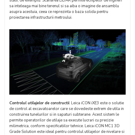
statii, de exemplu. Scanarea LiDAR permite echipelor de ingineri
sa inteleaga mai bine terenul si sa aiba o imagine de ansamblu
asupra acestuia, ceea ce reprezinta o baza solida pentru
proiectarea infrastructurii metroului.
Controlul utilajelor de constructii
.
Leica iCON iXE3 este o solutie
de control al excavatoarelor care se dovedeste extrem de utila in
construirea tunelurilor si in sapaturi subterane. Acest sistem le
permite operatorilor de utilaje sa execute lucrari cu precizie
milimetrica, conform specificatiilor tehnice. Leica iCON MC1 3D
Grade Solution este ideal pentru controlul utilajelor de nivelare si