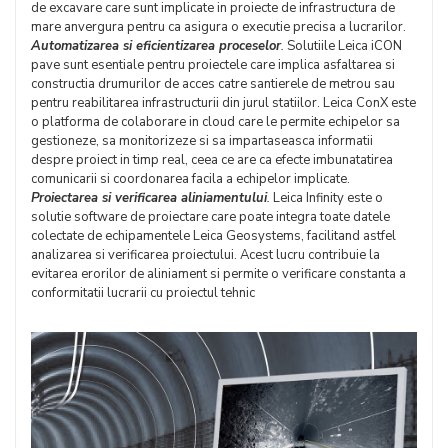
de excavare care sunt implicate in proiecte de infrastructura de
mare anvergura pentru ca asigura o executie precisa a lucrarilor.
Automatizarea si eficientizarea proceselor
.
Solutiile Leica iCON
pave sunt esentiale pentru proiectele care implica asfaltarea si
constructia drumurilor de acces catre santierele de metrou sau
pentru reabilitarea infrastructurii din jurul statiilor. Leica ConX este
o platforma de colaborare in cloud care le permite echipelor sa
gestioneze, sa monitorizeze si sa impartaseasca informatii
despre proiect in timp real, ceea ce are ca efecte imbunatatirea
comunicarii si coordonarea facila a echipelor implicate.
Proiectarea si verificarea aliniamentulu
i
.
Leica Infinity este o
solutie software de proiectare care poate integra toate datele
colectate de echipamentele Leica Geosystems, facilitand astfel
analizarea si verificarea proiectului. Acest lucru contribuie la
evitarea erorilor de aliniament si permite o verificare constanta a
conformitatii lucrarii cu proiectul tehnic