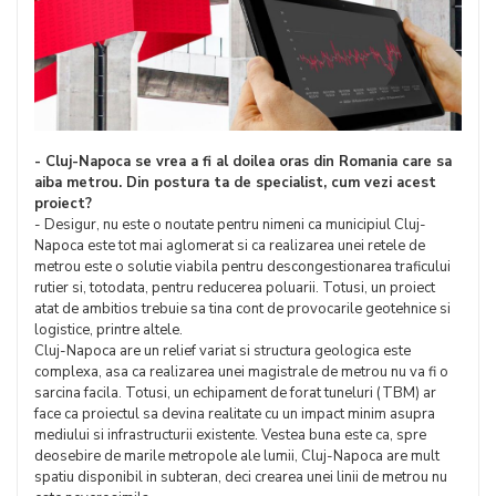
- Cluj-Napoca se vrea a fi al doilea oras din Romania care sa
aiba metrou. Din postura ta de specialist, cum vezi acest
proiect?
- Desigur, nu este o noutate pentru nimeni ca municipiul Cluj-
Napoca este tot mai aglomerat si ca realizarea unei retele de
metrou este o solutie viabila pentru descongestionarea traficului
rutier si, totodata, pentru reducerea poluarii. Totusi, un proiect
atat de ambitios trebuie sa tina cont de provocarile geotehnice si
logistice, printre altele.
Cluj-Napoca are un relief variat si structura geologica este
complexa, asa ca realizarea unei magistrale de metrou nu va fi o
sarcina facila. Totusi, un echipament de forat tuneluri (TBM) ar
face ca proiectul sa devina realitate cu un impact minim asupra
mediului si infrastructurii existente. Vestea buna este ca, spre
deosebire de marile metropole ale lumii, Cluj-Napoca are mult
spatiu disponibil in subteran, deci crearea unei linii de metrou nu