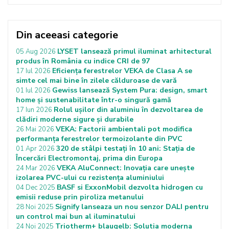
Din aceeasi categorie
LYSET lansează primul iluminat arhitectural
05 Aug 2026
produs în România cu indice CRI de 97
Eficiența ferestrelor VEKA de Clasa A se
17 Iul 2026
simte cel mai bine în zilele călduroase de vară
Gewiss lansează System Pura: design, smart
01 Iul 2026
home și sustenabilitate într-o singură gamă
Rolul ușilor din aluminiu în dezvoltarea de
17 Iun 2026
clădiri moderne sigure și durabile
VEKA: Factorii ambientali pot modifica
26 Mai 2026
performanța ferestrelor termoizolante din PVC
320 de stâlpi testați în 10 ani: Stația de
01 Apr 2026
Încercări Electromontaj, prima din Europa
VEKA AluConnect: Inovația care unește
24 Mar 2026
izolarea PVC-ului cu rezistența aluminiului
BASF si ExxonMobil dezvolta hidrogen cu
04 Dec 2025
emisii reduse prin piroliza metanului
Signify lanseaza un nou senzor DALI pentru
28 Noi 2025
un control mai bun al iluminatului
Triotherm+ blaugelb: Solutia moderna
24 Noi 2025