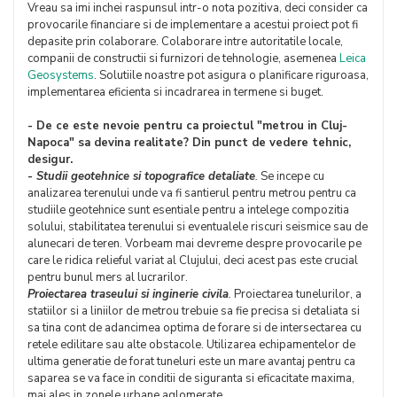
Vreau sa imi inchei raspunsul intr-o nota pozitiva, deci consider ca
provocarile financiare si de implementare a acestui proiect pot fi
depasite prin colaborare. Colaborare intre autoritatile locale,
companii de constructii si furnizori de tehnologie, asemenea
Leica
Geosystems
. Solutiile noastre pot asigura o planificare riguroasa,
implementarea eficienta si incadrarea in termene si buget.
- De ce este nevoie pentru ca proiectul "metrou in Cluj-
Napoca" sa devina realitate?
Din punct de vedere tehnic,
desigur.
-
Studii geotehnice si topografice detaliate
.
Se incepe cu
analizarea terenului unde va fi santierul pentru metrou pentru ca
studiile geotehnice sunt esentiale pentru a intelege compozitia
solului, stabilitatea terenului si eventualele riscuri seismice sau de
alunecari de teren. Vorbeam mai devreme despre provocarile pe
care le ridica relieful variat al Clujului, deci acest pas este crucial
pentru bunul mers al lucrarilor.
Proiectarea traseului si inginerie civila
.
Proiectarea tunelurilor, a
statiilor si a liniilor de metrou trebuie sa fie precisa si detaliata si
sa tina cont de adancimea optima de forare si de intersectarea cu
retele edilitare sau alte obstacole. Utilizarea echipamentelor de
ultima generatie de forat tuneluri este un mare avantaj pentru ca
saparea se va face in conditii de siguranta si eficacitate maxima,
mai ales in zonele urbane aglomerate.