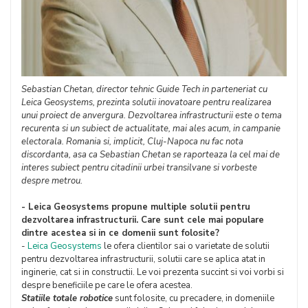
Sebastian Chetan, director tehnic Guide Tech in parteneriat cu
Leica Geosystems, prezinta solutii inovatoare pentru realizarea
unui proiect de anvergura. Dezvoltarea infrastructurii este o tema
recurenta si un subiect de actualitate, mai ales acum, in campanie
electorala. Romania si, implicit, Cluj-Napoca nu fac nota
discordanta, asa ca Sebastian Chetan se raporteaza la cel mai de
interes subiect pentru citadinii urbei transilvane si vorbeste
despre metrou.
- Leica Geosystems propune multiple solutii pentru
dezvoltarea infrastructurii. Care sunt cele mai populare
dintre acestea si in ce domenii sunt folosite?
-
Leica Geosystems
le ofera clientilor sai o varietate de solutii
pentru dezvoltarea infrastructurii, solutii care se aplica atat in
inginerie, cat si in constructii. Le voi prezenta succint si voi vorbi si
despre beneficiile pe care le ofera acestea.
Statiile totale robotice
sunt folosite, cu precadere, in domeniile