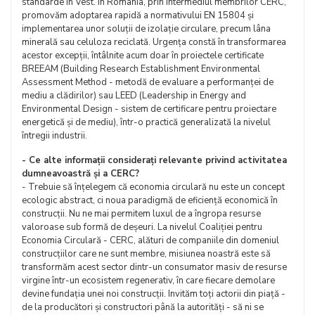
standarde în Vest. În România, prin intermediul membrilor CERC,
promovăm adoptarea rapidă a normativului EN 15804 și
implementarea unor soluții de izolație circulare, precum lâna
minerală sau celuloza reciclată. Urgența constă în transformarea
acestor excepții, întâlnite acum doar în proiectele certificate
BREEAM (Building Research Establishment Environmental
Assessment Method - metodă de evaluare a performanței de
mediu a clădirilor) sau LEED (Leadership in Energy and
Environmental Design - sistem de certificare pentru proiectare
energetică și de mediu), într-o practică generalizată la nivelul
întregii industrii.
- Ce alte informații considerați relevante privind activitatea
dumneavoastră și a CERC?
- Trebuie să înțelegem că economia circulară nu este un concept
ecologic abstract, ci noua paradigmă de eficiență economică în
construcții. Nu ne mai permitem luxul de a îngropa resurse
valoroase sub formă de deșeuri. La nivelul Coaliției pentru
Economia Circulară - CERC, alături de companiile din domeniul
construcțiilor care ne sunt membre, misiunea noastră este să
transformăm acest sector dintr-un consumator masiv de resurse
virgine într-un ecosistem regenerativ, în care fiecare demolare
devine fundația unei noi construcții. Invităm toți actorii din piață -
de la producători și constructori până la autorități - să ni se