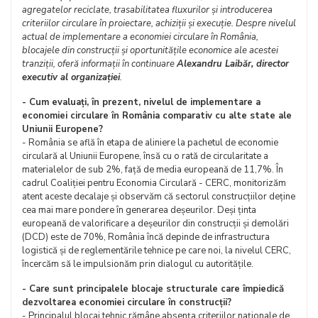
agregatelor reciclate, trasabilitatea fluxurilor și introducerea
criteriilor circulare în proiectare, achiziții și execuție. Despre nivelul
actual de implementare a economiei circulare în România,
blocajele din construcții și oportunitățile economice ale acestei
tranziții, oferă informații în continuare
Alexandru Laibăr, director
executiv al organizației
.
- Cum evaluați, în prezent, nivelul de implementare a
economiei circulare în România comparativ cu alte state ale
Uniunii Europene?
- România se află în etapa de aliniere la pachetul de economie
circulară al Uniunii Europene, însă cu o rată de circularitate a
materialelor de sub 2%, față de media europeană de 11,7%. În
cadrul Coaliției pentru Economia Circulară - CERC, monitorizăm
atent aceste decalaje și observăm că sectorul construcțiilor deține
cea mai mare pondere în generarea deșeurilor. Deși ținta
europeană de valorificare a deșeurilor din construcții și demolări
(DCD) este de 70%, România încă depinde de infrastructura
logistică și de reglementările tehnice pe care noi, la nivelul CERC,
încercăm să le impulsionăm prin dialogul cu autoritățile.
- Care sunt principalele blocaje structurale care împiedică
dezvoltarea economiei circulare în construcții?
- Principalul blocaj tehnic rămâne absența criteriilor naționale de