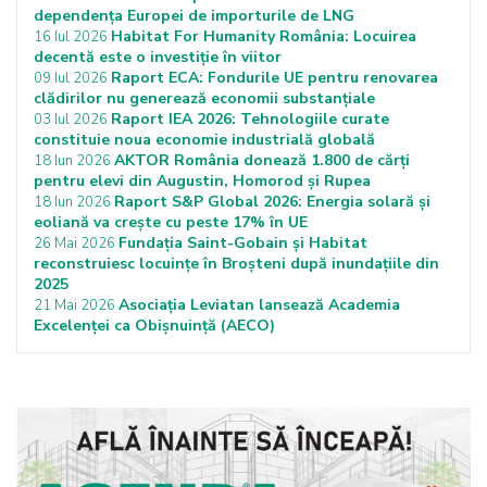
dependența Europei de importurile de LNG
Habitat For Humanity România: Locuirea
16 Iul 2026
decentă este o investiție în viitor
Raport ECA: Fondurile UE pentru renovarea
09 Iul 2026
clădirilor nu generează economii substanțiale
Raport IEA 2026: Tehnologiile curate
03 Iul 2026
constituie noua economie industrială globală
AKTOR România donează 1.800 de cărți
18 Iun 2026
pentru elevi din Augustin, Homorod și Rupea
Raport S&P Global 2026: Energia solară și
18 Iun 2026
eoliană va crește cu peste 17% în UE
Fundația Saint-Gobain și Habitat
26 Mai 2026
reconstruiesc locuințe în Broșteni după inundațiile din
2025
Asociația Leviatan lansează Academia
21 Mai 2026
Excelenței ca Obișnuință (AECO)