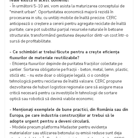
reale există în acest domeniu?
- În următorii 5-10 ani, vom asista la maturizarea conceptului de
"minerit urban". Oportunitatea economică majoră rezidă în
procesarea in situ, cu unități mobile de înaltă precizie. CERC
anticipează o creștere a cererii pentru agregate reciclate de înaltă
puritate, care pot substitui parțial resursele naturale în betoane
structurale, transformând gestiunea deșeurilor dintr-un cost într-o
sursă de profitabilitate.
- Ce schimbări ar trebui făcute pentru a crește eficiența
fluxurilor de materiale reutilizabile?
- Eficiența fluxurilor depinde de puritatea fracțiilor colectate pe
șantier. Sortarea obligatorie pe fracții - beton, metal, lemn, plastic,
sticlă etc. - nu este doar o obligație legală, ci o condiție
tehnologică pentru reciclarea de înaltă valoare. CERC propune
dezvoltarea de huburi logistice regionale care să asigure masa
critică necesară pentru ca investițiile în tehnologii de sortare
optică sau robotică să devină viabile economic.
- Menționați exemplele de bune practici, din România sau din
Europa, pe care industria construcțiilor ar trebui să le
adopte urgent pentru a deveni circulară.
- Modele precum platforma Madaster pentru evidența
materialelor sau utilizarea betonului cu emisii reduse sunt deja