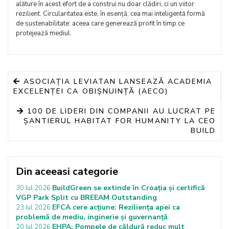
alăture în acest efort de a construi nu doar clădiri, ci un viitor
rezilient. Circularitatea este, în esență, cea mai inteligentă formă
de sustenabilitate: aceea care generează profit în timp ce
protejează mediul.
ASOCIAȚIA LEVIATAN LANSEAZĂ ACADEMIA
EXCELENȚEI CA OBIȘNUINȚĂ (AECO)
100 DE LIDERI DIN COMPANII AU LUCRAT PE
ȘANTIERUL HABITAT FOR HUMANITY LA CEO
BUILD
Din aceeasi categorie
BuildGreen se extinde în Croația și certifică
30 Iul 2026
VGP Park Split cu BREEAM Outstanding
EFCA cere acțiune: Reziliența apei ca
23 Iul 2026
problemă de mediu, inginerie și guvernanță
EHPA: Pompele de căldură reduc mult
20 Iul 2026