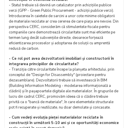
- Statul trebuie să devină un catalizator prin achizițiile publice
verzi (GPP - Green Public Procurement - achiziții publice verzi).
Introducerea în caietele de sarcini a unor cote minime obligatorii
de materiale reciclate ar crea cererea de care piața are nevoie. Din
perspectiva CERC, considerăm că stimulentele fiscale pentru
companiile care demonstrează circularitate sunt mai eficiente pe
termen lung decât subvențiile directe, deoarece forțează
eficientizarea proceselor și adoptarea de soluții cu amprentă
redusă de carbon.
- Ce rol pot avea dezvoltatorii imobiliari și constructorii în
integrarea principiilor de circularitate?
- Tranziția către circularitate începe la planșeta arhitectului, prin
conceptul de "Design for Disassembly" (proiectare pentru
dezasamblare). Dezvoltatorii trebuie să investească în BIM
(Building Information Modeling - modelarea informațională a
clădirii) și în pașapoartele digitale ale materialelor. În grupurile de
lucru din cadrul CERC, promovăm ideea că o clădire trebuie
privită ca o "bancă de materiale", în care elementele structurale
pot fi recuperate și reutilizate, nu doar demolate și concasate.
- Cum vedeți evoluția pieței materialelor reciclate în
construcții în următorii 5-10 ani și ce oportunități economice