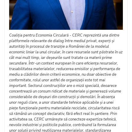
Coaliția pentru Economia Circulară - CERC reprezintă una dintre
platformele relevante de dialog între mediul privat, experți și
autorități în procesul de tranziție a României de la modelul
economic liniar la unul circular, în care resursele sunt păstrate în uz
cât mai mult timp, iar deșeurile sunt tratate ca materii prime
secundare. Într-un context european în care eficiența resurselor,
trasabilitatea materialelor, reducerea emisiilor și performanța de
mediu a clădirilor devin criterii economice, nu doar obiective de
conformitate, rolul unor astfel de organizații este tot mai
important. Sectorul construcțiilor are o miză specială, deoarece
concentrează un consum ridicat de materiale și generează volume
considerabile de deșeuri din construcții și demolări. În absența
unor reguli clare, a unor standarde tehnice aplicabile și a unei
piețe funcționale pentru materialele reciclate, circularitatea riscă
să rămână un concept declarativ, fără efect real în șantiere. Prin
activitatea sa, CERC urmărește să conecteze expertiza tehnică,
nevoile industriei și politicile publice, contribuind la formularea
unor soluții privind reutilizarea materialelor, standardizarea