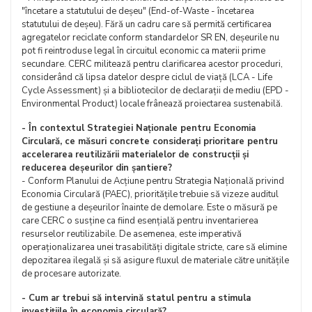
"încetare a statutului de deșeu" (End-of-Waste - încetarea
statutului de deșeu). Fără un cadru care să permită certificarea
agregatelor reciclate conform standardelor SR EN, deșeurile nu
pot fi reintroduse legal în circuitul economic ca materii prime
secundare. CERC militează pentru clarificarea acestor proceduri,
considerând că lipsa datelor despre ciclul de viață (LCA - Life
Cycle Assessment) și a bibliotecilor de declarații de mediu (EPD -
Environmental Product) locale frânează proiectarea sustenabilă.
- În contextul Strategiei Naționale pentru Economia
Circulară, ce măsuri concrete considerați prioritare pentru
accelerarea reutilizării materialelor de construcții și
reducerea deșeurilor din șantiere?
- Conform Planului de Acțiune pentru Strategia Națională privind
Economia Circulară (PAEC), prioritățile trebuie să vizeze auditul
de gestiune a deșeurilor înainte de demolare. Este o măsură pe
care CERC o susține ca fiind esențială pentru inventarierea
resurselor reutilizabile. De asemenea, este imperativă
operaționalizarea unei trasabilități digitale stricte, care să elimine
depozitarea ilegală și să asigure fluxul de materiale către unitățile
de procesare autorizate.
- Cum ar trebui să intervină statul pentru a stimula
investițiile în economia circulară?