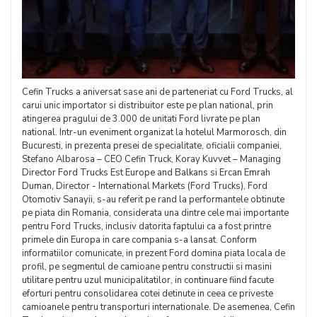
Cefin Trucks a aniversat sase ani de parteneriat cu Ford Trucks, al
carui unic importator si distribuitor este pe plan national, prin
atingerea pragului de 3.000 de unitati Ford livrate pe plan
national. Intr-un eveniment organizat la hotelul Marmorosch, din
Bucuresti, in prezenta presei de specialitate, oficialii companiei,
Stefano Albarosa – CEO Cefin Truck, Koray Kuvvet – Managing
Director Ford Trucks Est Europe and Balkans si Ercan Emrah
Duman, Director - International Markets (Ford Trucks), Ford
Otomotiv Sanayii, s-au referit pe rand la performantele obtinute
pe piata din Romania, considerata una dintre cele mai importante
pentru Ford Trucks, inclusiv datorita faptului ca a fost printre
primele din Europa in care compania s-a lansat. Conform
informatiilor comunicate, in prezent Ford domina piata locala de
profil, pe segmentul de camioane pentru constructii si masini
utilitare pentru uzul municipalitatilor, in continuare fiind facute
eforturi pentru consolidarea cotei detinute in ceea ce priveste
camioanele pentru transporturi internationale. De asemenea, Cefin