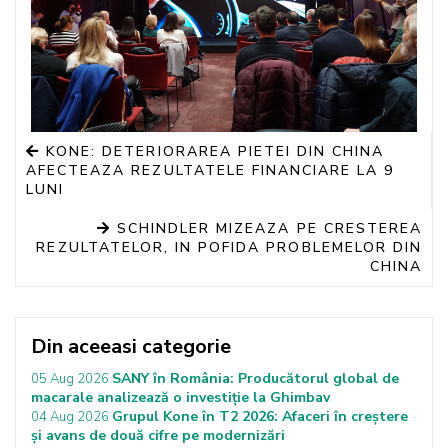
KONE: DETERIORAREA PIETEI DIN CHINA
AFECTEAZA REZULTATELE FINANCIARE LA 9
LUNI
SCHINDLER MIZEAZA PE CRESTEREA
REZULTATELOR, IN POFIDA PROBLEMELOR DIN
CHINA
Din aceeasi categorie
SANY în România: Producătorul global de
05 Aug 2026
macarale analizează o investiție la Ghimbav
Grupul Kone în T2 2026: Afaceri în creștere
04 Aug 2026
și avans de două cifre pe modernizări