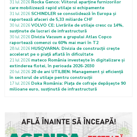
Rocka Genco: Viitorul aparține furnizorilor
31 Iul 2026
care mobilizează rapid utilaje si echipamente
SCHINDLER se consolidează în Europa și
31 Iul 2026
raportează afaceri de 5,33 miliarde CHF
VOLVO CE: Livrările de utilaje cresc cu 14%,
30 Iul 2026
susținute de lucrari de infrastructură
Divizia Vacuum a grupului Atlas Copco
30 Iul 2026
raportează comenzi cu 60% mai mari în T2
HUSQVARNA: Divizia de construcții crește
28 Iul 2026
accelerat pe o piață aflată în dificultate
mateco România investește în digitalizare și
21 Iul 2026
extinderea flotei, în perioada 2026-2030
20 de ani UTILBEN: Management și eficiență
20 Iul 2026
în sectorul de utilaje pentru construcții
Doka România: Piața de cofraje depășește 90
17 Iul 2026
milioane euro, susținută de infrastructură