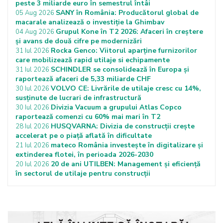
peste 3 miliarde euro în semestrul întâi
SANY în România: Producătorul global de
05 Aug 2026
macarale analizează o investiție la Ghimbav
Grupul Kone în T2 2026: Afaceri în creștere
04 Aug 2026
și avans de două cifre pe modernizări
Rocka Genco: Viitorul aparține furnizorilor
31 Iul 2026
care mobilizează rapid utilaje si echipamente
SCHINDLER se consolidează în Europa și
31 Iul 2026
raportează afaceri de 5,33 miliarde CHF
VOLVO CE: Livrările de utilaje cresc cu 14%,
30 Iul 2026
susținute de lucrari de infrastructură
Divizia Vacuum a grupului Atlas Copco
30 Iul 2026
raportează comenzi cu 60% mai mari în T2
HUSQVARNA: Divizia de construcții crește
28 Iul 2026
accelerat pe o piață aflată în dificultate
mateco România investește în digitalizare și
21 Iul 2026
extinderea flotei, în perioada 2026-2030
20 de ani UTILBEN: Management și eficiență
20 Iul 2026
în sectorul de utilaje pentru construcții