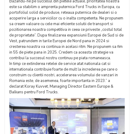
Bazandu-ne pe succesul din pietele actuale, prioritatea noastra
este sa stabilim o amprenta puternica Ford Trucks in Europa, cu
portofoliul solid de produse, reteaua puternica de dealeri si o
acoperire larga a serviciilor cu o inalta competenta. Ne propunem
sa cream valoare cu cele mai eficiente solutii de transport si
pozitionarea noastra competitiva in ceea ce priveste „costul total
de proprietate”. Dupa finalizarea expansiunii Europei de Sud si de
Vest, patrundem in tarile Europei de Nord pana in 2024 si
cresterea noastra va continua in acelasi ritm. Ne propunem sa fim
in 55 de piete pana in 2025. Credem ca aceasta strategie va
contribui la succesul nostru continuu pe piata romaneasca.
In timp ce extinderea retelei de service atat nationala cat si
internationala contribuie foarte de mult la increderea pe care o
construim cu clientii nostri, accelerarea volumului de vanzari in
Romania este, de asemenea, foarte importanta in 2023.” a
declarat Koray Kuvvet, Managing Director Eastern Europe &
Balkans pentru Ford Trucks.