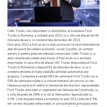
Cefin Trucks, unic importator si distribuitor al brandului Ford
Trucks in Romania, a incheiat anul 2022 cu o cifra de afaceri de 96
milioane de euro, in crestere fata de nivelul din 2021.
Desi anul 2022 a fost un an cu mari provocari la nivel international
atat din punct de vedere economic, social si politic, un context
advers si pentru piata de vehicule comerciale, Cefin Trucks si-a
atins obiectivele setate anul trecut. A fost un an cu o evolutie
importanta, in care cifra de afaceri AIC Trucks (Importatorul Ford
Trucks in Romania) a depasit 81 de milioane de euro, si cu o
crestere eficienta in toate celelalte activitati automotive ale
grupului. Compania a vandut 684 de camioane Ford Trucks noi si
599 de camioane rulate si a crescut numarul de service-uri din
reteaua proprie la 8 centre la standarde ale marcilor reprezentate.
Ford Trucks este lider in segmentul de Vehicule de Constructii, cu
o cota de piata de 28% si in cel al Vehiculelor Specializate cu
31%. Cota de piata totala a brandului in anul 2022 este de 9,3%,
intr-un mix de piata nefavorabil, in care ponderea principala este