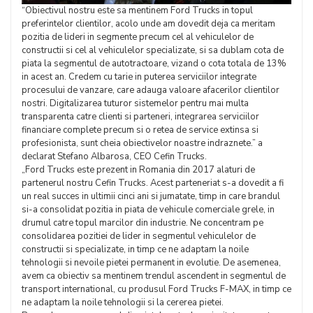
“Obiectivul nostru este sa mentinem Ford Trucks in topul
preferintelor clientilor, acolo unde am dovedit deja ca meritam
pozitia de lideri in segmente precum cel al vehiculelor de
constructii si cel al vehiculelor specializate, si sa dublam cota de
piata la segmentul de autotractoare, vizand o cota totala de 13%
in acest an. Credem cu tarie in puterea serviciilor integrate
procesului de vanzare, care adauga valoare afacerilor clientilor
nostri. Digitalizarea tuturor sistemelor pentru mai multa
transparenta catre clienti si parteneri, integrarea serviciilor
financiare complete precum si o retea de service extinsa si
profesionista, sunt cheia obiectivelor noastre indraznete.” a
declarat Stefano Albarosa, CEO Cefin Trucks.
„Ford Trucks este prezent in Romania din 2017 alaturi de
partenerul nostru Cefin Trucks. Acest parteneriat s-a dovedit a fi
un real succes in ultimii cinci ani si jumatate, timp in care brandul
si-a consolidat pozitia in piata de vehicule comerciale grele, in
drumul catre topul marcilor din industrie. Ne concentram pe
consolidarea pozitiei de lider in segmentul vehiculelor de
constructii si specializate, in timp ce ne adaptam la noile
tehnologii si nevoile pietei permanent in evolutie. De asemenea,
avem ca obiectiv sa mentinem trendul ascendent in segmentul de
transport international, cu produsul Ford Trucks F-MAX, in timp ce
ne adaptam la noile tehnologii si la cererea pietei.