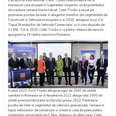
transportul international, Cefin Trucks intentioneaza sa-si
mareasca cota de piata in segmentul respectiv, unde potentialul
de crestere ramane foarte ridicat. Cefin Trucks a mizat pe
pastrarea pozitiei de lider in alegerile clientilor din segmentele de
Constructii si Vehicule municipale si in 2020, atingand locul 4 in
Topul Brandurilor de Vehicule Comerciale, cu o cota de piata de
11.8%. Tot in 2020, Cefin Trucks si-a extins reteaua de service,
ajungand la 19 centre service in Romania.
In anul 2021, Ford Trucks atinge pragul de 2000 de unitati
vandute in Romania iar in Noiembrie 2022 atinge cele 3000 de
unitati previzionate pana la sfarsitul anului 2022. Pastreaza
pozitia de lider in segmentul de vehicule specializate, ramane in
topul vehiculelor de constructii si creste in cota de piata pentru
segmentul reprezentat de F-Max. Reteaua de after sales Cefin