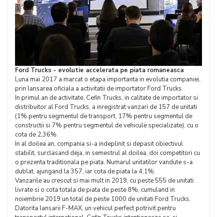
Ford Trucks - evolutie accelerata pe piata romaneasca
Luna mai 2017 a marcat o etapa importanta in evolutia companiei,
prin lansarea oficiala a activitatii de importator Ford Trucks.
In primul an de activitate, Cefin Trucks, in calitate de importator si
distribuitor al Ford Trucks, a inregistrat vanzari de 157 de unitati
(1% pentru segmentul de transport, 17% pentru segmentul de
constructii si 7% pentru segmentul de vehicule specializate), cu o
cota de 2,36%.
In al doilea an, compania si-a indeplinit si depasit obiectivul
stabilit, surclasand deja, in semestrul al doilea, doi competitori cu
o prezenta traditionala pe piata. Numarul unitatilor vandute s-a
dublat, ajungand la 357, iar cota de piata la 4,1%.
Vanzarile au crescut si mai mult in 2019, cu peste 555 de unitati
livrate si o cota totala de piata de peste 8%, cumuland in
noiembrie 2019 un total de peste 1000 de unitati Ford Trucks.
Datorita lansarii F-MAX, un vehicul perfect potrivit pentru