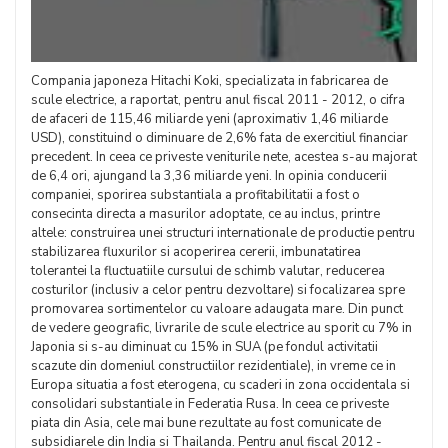
Compania japoneza Hitachi Koki, specializata in fabricarea de
scule electrice, a raportat, pentru anul fiscal 2011 - 2012, o cifra
de afaceri de 115,46 miliarde yeni (aproximativ 1,46 miliarde
USD), constituind o diminuare de 2,6% fata de exercitiul financiar
precedent. In ceea ce priveste veniturile nete, acestea s-au majorat
de 6,4 ori, ajungand la 3,36 miliarde yeni. In opinia conducerii
companiei, sporirea substantiala a profitabilitatii a fost o
consecinta directa a masurilor adoptate, ce au inclus, printre
altele: construirea unei structuri internationale de productie pentru
stabilizarea fluxurilor si acoperirea cererii, imbunatatirea
tolerantei la fluctuatiile cursului de schimb valutar, reducerea
costurilor (inclusiv a celor pentru dezvoltare) si focalizarea spre
promovarea sortimentelor cu valoare adaugata mare. Din punct
de vedere geografic, livrarile de scule electrice au sporit cu 7% in
Japonia si s-au diminuat cu 15% in SUA (pe fondul activitatii
scazute din domeniul constructiilor rezidentiale), in vreme ce in
Europa situatia a fost eterogena, cu scaderi in zona occidentala si
consolidari substantiale in Federatia Rusa. In ceea ce priveste
piata din Asia, cele mai bune rezultate au fost comunicate de
subsidiarele din India si Thailanda. Pentru anul fiscal 2012 -