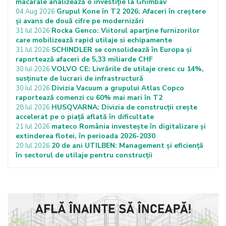
macarale analizează o investiție la Ghimbav
Grupul Kone în T2 2026: Afaceri în creștere
04 Aug 2026
și avans de două cifre pe modernizări
Rocka Genco: Viitorul aparține furnizorilor
31 Iul 2026
care mobilizează rapid utilaje si echipamente
SCHINDLER se consolidează în Europa și
31 Iul 2026
raportează afaceri de 5,33 miliarde CHF
VOLVO CE: Livrările de utilaje cresc cu 14%,
30 Iul 2026
susținute de lucrari de infrastructură
Divizia Vacuum a grupului Atlas Copco
30 Iul 2026
raportează comenzi cu 60% mai mari în T2
HUSQVARNA: Divizia de construcții crește
28 Iul 2026
accelerat pe o piață aflată în dificultate
mateco România investește în digitalizare și
21 Iul 2026
extinderea flotei, în perioada 2026-2030
20 de ani UTILBEN: Management și eficiență
20 Iul 2026
în sectorul de utilaje pentru construcții