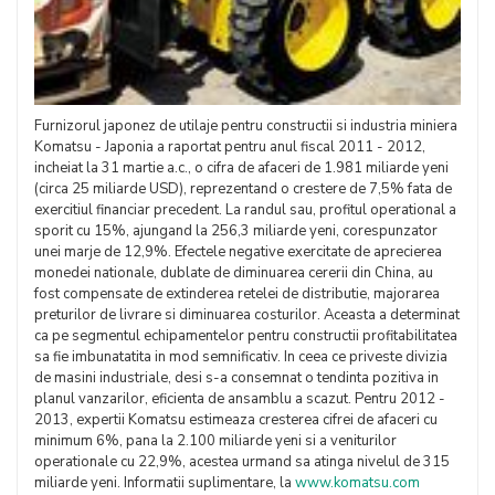
Furnizorul japonez de utilaje pentru constructii si industria miniera
Komatsu - Japonia a raportat pentru anul fiscal 2011 - 2012,
incheiat la 31 martie a.c., o cifra de afaceri de 1.981 miliarde yeni
(circa 25 miliarde USD), reprezentand o crestere de 7,5% fata de
exercitiul financiar precedent. La randul sau, profitul operational a
sporit cu 15%, ajungand la 256,3 miliarde yeni, corespunzator
unei marje de 12,9%. Efectele negative exercitate de aprecierea
monedei nationale, dublate de diminuarea cererii din China, au
fost compensate de extinderea retelei de distributie, majorarea
preturilor de livrare si diminuarea costurilor. Aceasta a determinat
ca pe segmentul echipamentelor pentru constructii profitabilitatea
sa fie imbunatatita in mod semnificativ. In ceea ce priveste divizia
de masini industriale, desi s-a consemnat o tendinta pozitiva in
planul vanzarilor, eficienta de ansamblu a scazut. Pentru 2012 -
2013, expertii Komatsu estimeaza cresterea cifrei de afaceri cu
minimum 6%, pana la 2.100 miliarde yeni si a veniturilor
operationale cu 22,9%, acestea urmand sa atinga nivelul de 315
miliarde yeni. Informatii suplimentare, la
www.komatsu.com