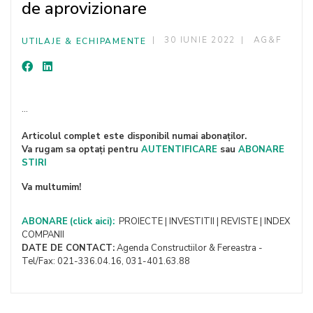
de aprovizionare
30 IUNIE 2022
AG&F
UTILAJE & ECHIPAMENTE
...
Articolul complet este disponibil numai abonaților.
Va rugam sa optați pentru
AUTENTIFICARE
sau
ABONARE
STIRI
Va multumim!
ABONARE
(click aici):
PROIECTE | INVESTITII | REVISTE | INDEX
COMPANII
DATE DE CONTACT:
Agenda Constructiilor & Fereastra -
Tel/Fax: 021-336.04.16, 031-401.63.88