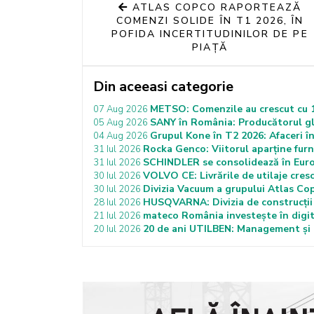
ATLAS COPCO RAPORTEAZĂ
COMENZI SOLIDE ÎN T1 2026, ÎN
POFIDA INCERTITUDINILOR DE PE
PIAȚĂ
Din aceeasi categorie
METSO: Comenzile au crescut cu 12
07 Aug 2026
SANY în România: Producătorul gl
05 Aug 2026
Grupul Kone în T2 2026: Afaceri în
04 Aug 2026
Rocka Genco: Viitorul aparține furn
31 Iul 2026
SCHINDLER se consolidează în Europ
31 Iul 2026
VOLVO CE: Livrările de utilaje cresc
30 Iul 2026
Divizia Vacuum a grupului Atlas Co
30 Iul 2026
HUSQVARNA: Divizia de construcții c
28 Iul 2026
mateco România investește în digita
21 Iul 2026
20 de ani UTILBEN: Management și ef
20 Iul 2026