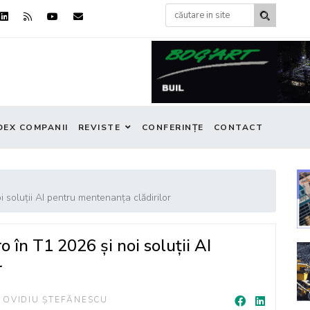
DEX COMPANII
REVISTE
CONFERINȚE
CONTACT
i soluții AI pentru mentenanța clădirilor
o în T1 2026 și noi soluții AI
r
OVIDIU ȘTEFĂNESCU