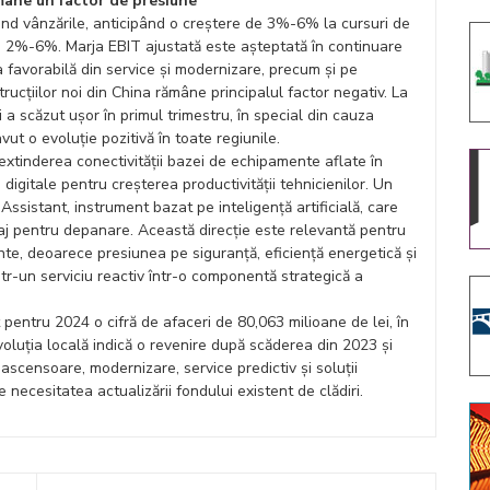
mâne un factor de presiune
ind vânzările, anticipând o creștere de 3%-6% la cursuri de
de 2%-6%. Marja EBIT ajustată este așteptată în continuare
favorabilă din service și modernizare, precum și pe
trucțiilor noi din China rămâne principalul factor negativ. La
i a scăzut ușor în primul trimestru, în special din cauza
vut o evoluție pozitivă în toate regiunile.
 extinderea conectivității bazei de echipamente aflate în
igitale pentru creșterea productivității tehnicienilor. Un
istant, instrument bazat pe inteligență artificială, care
idaj pentru depanare. Această direcție este relevantă pentru
ante, deoarece presiunea pe siguranță, eficiență energetică și
tr-un serviciu reactiv într-o componentă strategică a
entru 2024 o cifră de afaceri de 80,063 milioane de lei, în
voluția locală indică o revenire după scăderea din 2023 și
ascensoare, modernizare, service predictiv și soluții
 necesitatea actualizării fondului existent de clădiri.