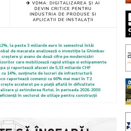
VDMA: DIGITALIZAREA ȘI AI
DEVIN CRITICE PENTRU
INDUSTRIA DE PRODUSE SI
APLICATII DE INSTALAȚII
%, la peste 3 miliarde euro în semestrul întâi
obal de macarale analizează o investiție la Ghimbav
 creștere și avans de două cifre pe modernizări
izorilor care mobilizează rapid utilaje si echipamente
a și raportează afaceri de 5,33 miliarde CHF
 cu 14%, susținute de lucrari de infrastructură
pco raportează comenzi cu 60% mai mari în T2
rește accelerat pe o piață aflată în dificultate
lizare și extinderea flotei, în perioada 2026-2030
iciență în sectorul de utilaje pentru construcții