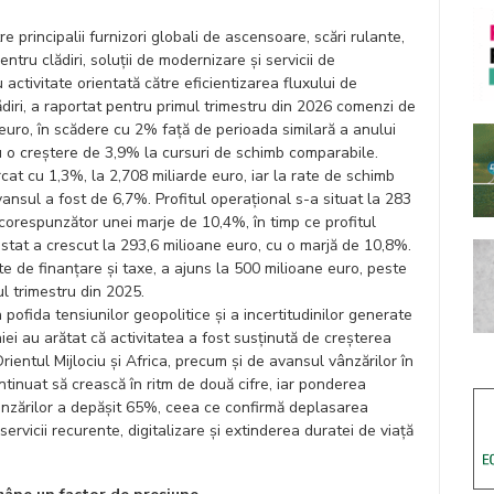
re principalii furnizori globali de ascensoare, scări rulante,
ntru clădiri, soluții de modernizare și servicii de
activitate orientată către eficientizarea fluxului de
diri, a raportat pentru primul trimestru din 2026 comenzi de
euro, în scădere cu 2% față de perioada similară a anului
cu o creștere de 3,9% la cursuri de schimb comparabile.
cat cu 1,3%, la 2,708 miliarde euro, iar la rate de schimb
nsul a fost de 6,7%. Profitul operațional s-a situat la 283
corespunzător unei marje de 10,4%, în timp ce profitul
stat a crescut la 293,6 milioane euro, cu o marjă de 10,8%.
e de finanțare și taxe, a ajuns la 500 milioane euro, peste
l trimestru din 2025.
 pofida tensiunilor geopolitice și a incertitudinilor generate
niei au arătat că activitatea a fost susținută de creșterea
rientul Mijlociu și Africa, precum și de avansul vânzărilor în
ontinuat să crească în ritm de două cifre, iar ponderea
 vânzărilor a depășit 65%, ceea ce confirmă deplasarea
servicii recurente, digitalizare și extinderea duratei de viață