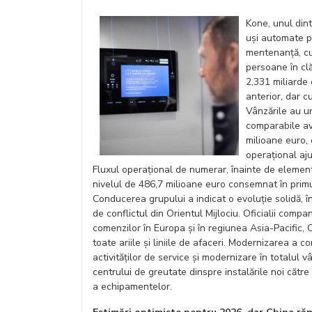
Kone, unul dint
uși automate pe
mentenanță, cu 
persoane în clă
2,331 miliarde 
anterior, dar 
Vânzările au ur
comparabile ava
milioane euro, 
operațional aju
Fluxul operațional de numerar, înainte de element
nivelul de 486,7 milioane euro consemnat în primu
Conducerea grupului a indicat o evoluție solidă, în
de conflictul din Orientul Mijlociu. Oficialii compa
comenzilor în Europa și în regiunea Asia-Pacific, O
toate ariile și liniile de afaceri. Modernizarea a c
activităților de service și modernizare în totalul
centrului de greutate dinspre instalările noi către 
a echipamentelor.