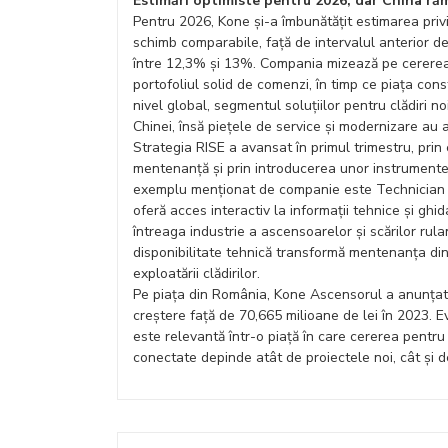
Estimări optimiste pentru 2026, dar China ră
Pentru 2026, Kone și-a îmbunătățit estimarea priv
schimb comparabile, față de intervalul anterior 
între 12,3% și 13%. Compania mizează pe cererea 
portofoliul solid de comenzi, în timp ce piața cons
nivel global, segmentul soluțiilor pentru clădiri no
Chinei, însă piețele de service și modernizare au a
Strategia RISE a avansat în primul trimestru, prin
mentenanță și prin introducerea unor instrumente d
exemplu menționat de companie este Technician Ass
oferă acces interactiv la informații tehnice și gh
întreaga industrie a ascensoarelor și scărilor rul
disponibilitate tehnică transformă mentenanța din
exploatării clădirilor.
Pe piața din România, Kone Ascensorul a anunțat p
creștere față de 70,665 milioane de lei în 2023. E
este relevantă într-o piață în care cererea pentru 
conectate depinde atât de proiectele noi, cât și de