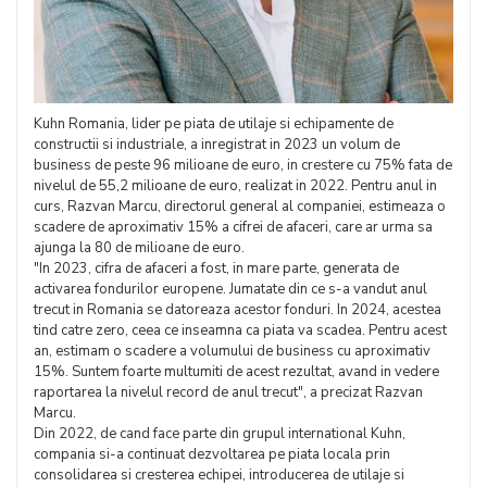
Kuhn Romania, lider pe piata de utilaje si echipamente de
constructii si industriale, a inregistrat in 2023 un volum de
business de peste 96 milioane de euro, in crestere cu 75% fata de
nivelul de 55,2 milioane de euro, realizat in 2022. Pentru anul in
curs, Razvan Marcu, directorul general al companiei, estimeaza o
scadere de aproximativ 15% a cifrei de afaceri, care ar urma sa
ajunga la 80 de milioane de euro.
"In 2023, cifra de afaceri a fost, in mare parte, generata de
activarea fondurilor europene. Jumatate din ce s-a vandut anul
trecut in Romania se datoreaza acestor fonduri. In 2024, acestea
tind catre zero, ceea ce inseamna ca piata va scadea. Pentru acest
an, estimam o scadere a volumului de business cu aproximativ
15%. Suntem foarte multumiti de acest rezultat, avand in vedere
raportarea la nivelul record de anul trecut", a precizat Razvan
Marcu.
Din 2022, de cand face parte din grupul international Kuhn,
compania si-a continuat dezvoltarea pe piata locala prin
consolidarea si cresterea echipei, introducerea de utilaje si