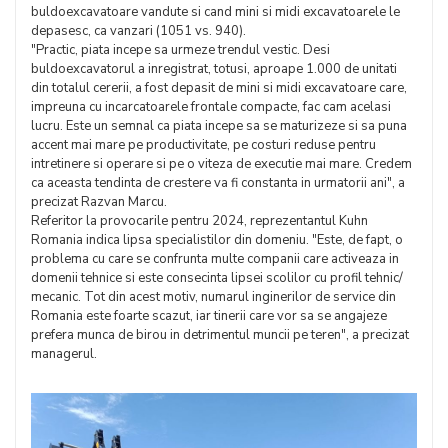
buldoexcavatoare vandute si cand mini si midi excavatoarele le
depasesc, ca vanzari (1051 vs. 940).
"Practic, piata incepe sa urmeze trendul vestic. Desi
buldoexcavatorul a inregistrat, totusi, aproape 1.000 de unitati
din totalul cererii, a fost depasit de mini si midi excavatoare care,
impreuna cu incarcatoarele frontale compacte, fac cam acelasi
lucru. Este un semnal ca piata incepe sa se maturizeze si sa puna
accent mai mare pe productivitate, pe costuri reduse pentru
intretinere si operare si pe o viteza de executie mai mare. Credem
ca aceasta tendinta de crestere va fi constanta in urmatorii ani", a
precizat Razvan Marcu.
Referitor la provocarile pentru 2024, reprezentantul Kuhn
Romania indica lipsa specialistilor din domeniu. "Este, de fapt, o
problema cu care se confrunta multe companii care activeaza in
domenii tehnice si este consecinta lipsei scolilor cu profil tehnic/
mecanic. Tot din acest motiv, numarul inginerilor de service din
Romania este foarte scazut, iar tinerii care vor sa se angajeze
prefera munca de birou in detrimentul muncii pe teren", a precizat
managerul.