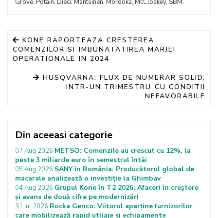
Grove, Potain, Dieci, Mantsinen, Morooka, McCloskey, SBM.
KONE RAPORTEAZA CRESTEREA
COMENZILOR SI IMBUNATATIREA MARJEI
OPERATIONALE IN 2024
HUSQVARNA: FLUX DE NUMERAR SOLID,
INTR-UN TRIMESTRU CU CONDITII
NEFAVORABILE
Din aceeasi categorie
METSO: Comenzile au crescut cu 12%, la
07 Aug 2026
peste 3 miliarde euro în semestrul întâi
SANY în România: Producătorul global de
05 Aug 2026
macarale analizează o investiție la Ghimbav
Grupul Kone în T2 2026: Afaceri în creștere
04 Aug 2026
și avans de două cifre pe modernizări
Rocka Genco: Viitorul aparține furnizorilor
31 Iul 2026
care mobilizează rapid utilaje si echipamente