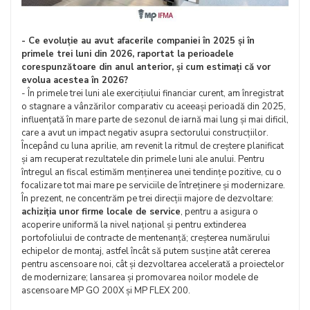
- Ce evoluție au avut afacerile companiei în 2025 și în
primele trei luni din 2026, raportat la perioadele
corespunzătoare din anul anterior, și cum estimați că vor
evolua acestea în 2026?
- În primele trei luni ale exercițiului financiar curent, am înregistrat
o stagnare a vânzărilor comparativ cu aceeași perioadă din 2025,
influențată în mare parte de sezonul de iarnă mai lung și mai dificil,
care a avut un impact negativ asupra sectorului construcțiilor.
Începând cu luna aprilie, am revenit la ritmul de creștere planificat
și am recuperat rezultatele din primele luni ale anului. Pentru
întregul an fiscal estimăm menținerea unei tendințe pozitive, cu o
focalizare tot mai mare pe serviciile de întreținere și modernizare.
În prezent, ne concentrăm pe trei direcții majore de dezvoltare:
achiziția unor firme locale de service
, pentru a asigura o
acoperire uniformă la nivel național și pentru extinderea
portofoliului de contracte de mentenanță; creșterea numărului
echipelor de montaj, astfel încât să putem susține atât cererea
pentru ascensoare noi, cât și dezvoltarea accelerată a proiectelor
de modernizare; lansarea și promovarea noilor modele de
ascensoare MP GO 200X și MP FLEX 200.