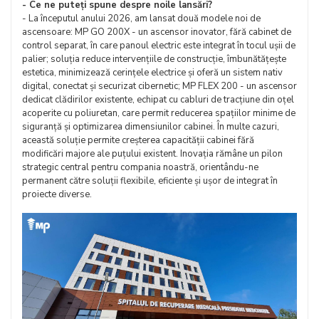
- Ce ne puteți spune despre noile lansări?
- La începutul anului 2026, am lansat două modele noi de
ascensoare: MP GO 200X - un ascensor inovator, fără cabinet de
control separat, în care panoul electric este integrat în tocul ușii de
palier; soluția reduce intervențiile de construcție, îmbunătățește
estetica, minimizează cerințele electrice și oferă un sistem nativ
digital, conectat și securizat cibernetic; MP FLEX 200 - un ascensor
dedicat clădirilor existente, echipat cu cabluri de tracțiune din oțel
acoperite cu poliuretan, care permit reducerea spațiilor minime de
siguranță și optimizarea dimensiunilor cabinei. În multe cazuri,
această soluție permite creșterea capacității cabinei fără
modificări majore ale puțului existent. Inovația rămâne un pilon
strategic central pentru compania noastră, orientându-ne
permanent către soluții flexibile, eficiente și ușor de integrat în
proiecte diverse.