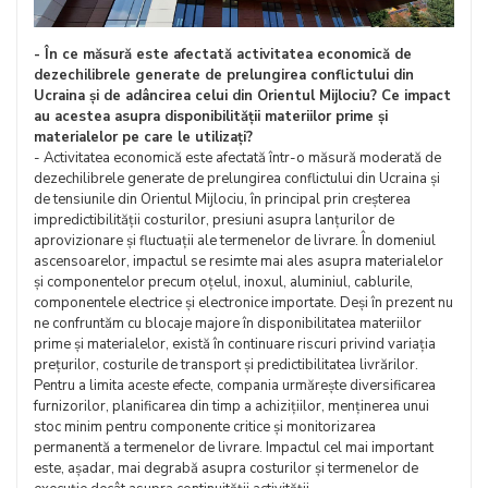
- În ce măsură este afectată activitatea economică de
dezechilibrele generate de prelungirea conflictului din
Ucraina și de adâncirea celui din Orientul Mijlociu? Ce impact
au acestea asupra disponibilității materiilor prime și
materialelor pe care le utilizați?
- Activitatea economică este afectată într-o măsură moderată de
dezechilibrele generate de prelungirea conflictului din Ucraina și
de tensiunile din Orientul Mijlociu, în principal prin creșterea
impredictibilității costurilor, presiuni asupra lanțurilor de
aprovizionare și fluctuații ale termenelor de livrare. În domeniul
ascensoarelor, impactul se resimte mai ales asupra materialelor
și componentelor precum oțelul, inoxul, aluminiul, cablurile,
componentele electrice și electronice importate. Deși în prezent nu
ne confruntăm cu blocaje majore în disponibilitatea materiilor
prime și materialelor, există în continuare riscuri privind variația
prețurilor, costurile de transport și predictibilitatea livrărilor.
Pentru a limita aceste efecte, compania urmărește diversificarea
furnizorilor, planificarea din timp a achizițiilor, menținerea unui
stoc minim pentru componente critice și monitorizarea
permanentă a termenelor de livrare. Impactul cel mai important
este, așadar, mai degrabă asupra costurilor și termenelor de