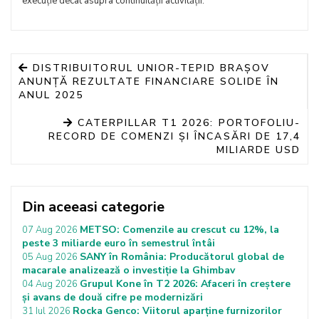
execuție decât asupra continuității activității.
DISTRIBUITORUL UNIOR-TEPID BRAȘOV
ANUNȚĂ REZULTATE FINANCIARE SOLIDE ÎN
ANUL 2025
CATERPILLAR T1 2026: PORTOFOLIU-
RECORD DE COMENZI ȘI ÎNCASĂRI DE 17,4
MILIARDE USD
Din aceeasi categorie
METSO: Comenzile au crescut cu 12%, la
07 Aug 2026
peste 3 miliarde euro în semestrul întâi
SANY în România: Producătorul global de
05 Aug 2026
macarale analizează o investiție la Ghimbav
Grupul Kone în T2 2026: Afaceri în creștere
04 Aug 2026
și avans de două cifre pe modernizări
Rocka Genco: Viitorul aparține furnizorilor
31 Iul 2026