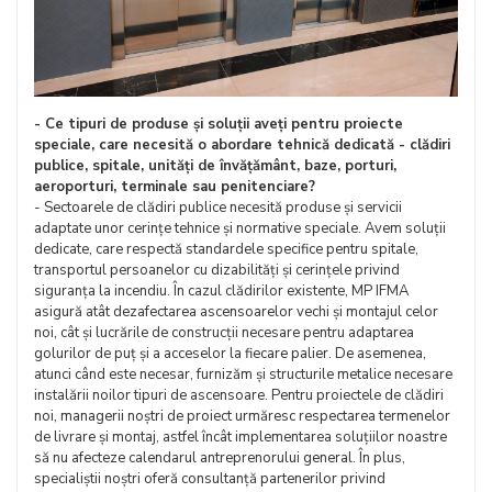
- Ce tipuri de produse și soluții aveți pentru proiecte
speciale, care necesită o abordare tehnică dedicată - clădiri
publice, spitale, unități de învățământ, baze, porturi,
aeroporturi, terminale sau penitenciare?
- Sectoarele de clădiri publice necesită produse și servicii
adaptate unor cerințe tehnice și normative speciale. Avem soluții
dedicate, care respectă standardele specifice pentru spitale,
transportul persoanelor cu dizabilități și cerințele privind
siguranța la incendiu. În cazul clădirilor existente, MP IFMA
asigură atât dezafectarea ascensoarelor vechi și montajul celor
noi, cât și lucrările de construcții necesare pentru adaptarea
golurilor de puț și a acceselor la fiecare palier. De asemenea,
atunci când este necesar, furnizăm și structurile metalice necesare
instalării noilor tipuri de ascensoare. Pentru proiectele de clădiri
noi, managerii noștri de proiect urmăresc respectarea termenelor
de livrare și montaj, astfel încât implementarea soluțiilor noastre
să nu afecteze calendarul antreprenorului general. În plus,
specialiștii noștri oferă consultanță partenerilor privind