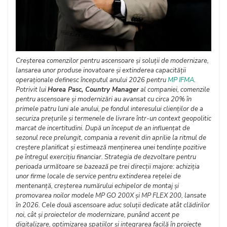
Creșterea comenzilor pentru ascensoare și soluții de modernizare,
lansarea unor produse inovatoare și extinderea capacității
operaționale definesc începutul anului 2026 pentru
MP IFMA
.
Potrivit lui
Horea Pasc, Country Manager
al companiei, comenzile
pentru ascensoare și modernizări au avansat cu circa 20% în
primele patru luni ale anului, pe fondul interesului clienților de a
securiza prețurile și termenele de livrare într-un context geopolitic
marcat de incertitudini. După un început de an influențat de
sezonul rece prelungit, compania a revenit din aprilie la ritmul de
creștere planificat și estimează menținerea unei tendințe pozitive
pe întregul exercițiu financiar. Strategia de dezvoltare pentru
perioada următoare se bazează pe trei direcții majore: achiziția
unor firme locale de service pentru extinderea rețelei de
mentenanță, creșterea numărului echipelor de montaj și
promovarea noilor modele MP GO 200X și MP FLEX 200, lansate
în 2026. Cele două ascensoare aduc soluții dedicate atât clădirilor
noi, cât și proiectelor de modernizare, punând accent pe
digitalizare, optimizarea spațiilor și integrarea facilă în proiecte