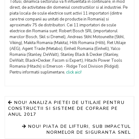
Totusi, dinamica sectorului va fi influentata in continuare, in mod
direct, de activitatea din domeniul constructiilor si al industriei. Pe
piata locala de scule electrice sunt activi 11 importatori (dintre
care trei companii au unitati de productie in Romania) si
aproximativ 75 de distribuitori. Cei 11 importatori de scule
electrice din Romania sunt: Robert Bosch SRL (importatorul
marcilor Bosch, Skil si Dremel), Andreas Stihl Motounelte (Stihl,
Viking), Makita Romania (Makita), Hilti Romania (Hilti), Ret Utilaje
(AEG), Agent Trade (Metabo), Einhell Romania (Einhell), Yalco
Romania (Stanley, DeWalt), Stanley Black & Decker (Stanley,
DeWalt, Black+Decker, Facom si Expert), Hitachi Power Tools
Romania (Hitachi) si Emerson - Ridge Tool Division (Ridgid).
Pentru informatii suplimentare,
click aici!
NOU! ANALIZA PIETEI DE UTILAJE PENTRU
CONSTRUCTII SI SISTEME DE COFRARE PE
ANUL 2017
NOU! PIATA DE LIFTURI, SUB IMPACTUL
NORMELOR DE SIGURANTA SNEL