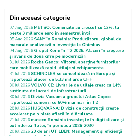
Din aceeasi categorie
METSO: Comenzile au crescut cu 12%, la
07 Aug 2026
peste 3 miliarde euro în semestrul întâi
SANY în România: Producătorul global de
05 Aug 2026
macarale analizează o investiție la Ghimbav
Grupul Kone în T2 2026: Afaceri în creștere
04 Aug 2026
și avans de două cifre pe modernizări
Rocka Genco: Viitorul aparține furnizorilor
31 Iul 2026
care mobilizează rapid utilaje si echipamente
SCHINDLER se consolidează în Europa și
31 Iul 2026
raportează afaceri de 5,33 miliarde CHF
VOLVO CE: Livrările de utilaje cresc cu 14%,
30 Iul 2026
susținute de lucrari de infrastructură
Divizia Vacuum a grupului Atlas Copco
30 Iul 2026
raportează comenzi cu 60% mai mari în T2
HUSQVARNA: Divizia de construcții crește
28 Iul 2026
accelerat pe o piață aflată în dificultate
mateco România investește în digitalizare și
21 Iul 2026
extinderea flotei, în perioada 2026-2030
20 de ani UTILBEN: Management și eficiență
20 Iul 2026