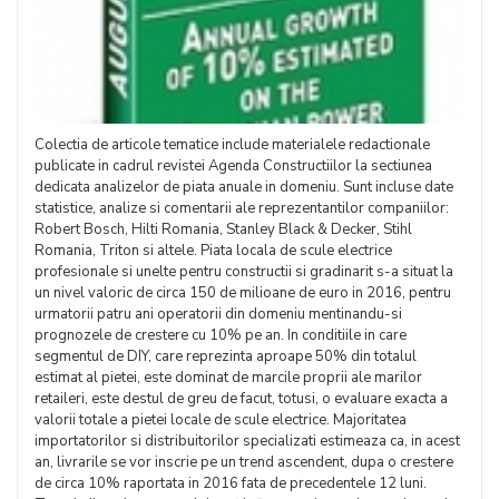
Colectia de articole tematice include materialele redactionale
publicate in cadrul revistei Agenda Constructiilor la sectiunea
dedicata analizelor de piata anuale in domeniu. Sunt incluse date
statistice, analize si comentarii ale reprezentantilor companiilor:
Robert Bosch, Hilti Romania, Stanley Black & Decker, Stihl
Romania, Triton si altele. Piata locala de scule electrice
profesionale si unelte pentru constructii si gradinarit s-a situat la
un nivel valoric de circa 150 de milioane de euro in 2016, pentru
urmatorii patru ani operatorii din domeniu mentinandu-si
prognozele de crestere cu 10% pe an. In conditiile in care
segmentul de DIY, care reprezinta aproape 50% din totalul
estimat al pietei, este dominat de marcile proprii ale marilor
retaileri, este destul de greu de facut, totusi, o evaluare exacta a
valorii totale a pietei locale de scule electrice. Majoritatea
importatorilor si distribuitorilor specializati estimeaza ca, in acest
an, livrarile se vor inscrie pe un trend ascendent, dupa o crestere
de circa 10% raportata in 2016 fata de precedentele 12 luni.