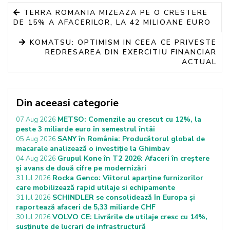
TERRA ROMANIA MIZEAZA PE O CRESTERE
DE 15% A AFACERILOR, LA 42 MILIOANE EURO
KOMATSU: OPTIMISM IN CEEA CE PRIVESTE
REDRESAREA DIN EXERCITIU FINANCIAR
ACTUAL
Din aceeasi categorie
METSO: Comenzile au crescut cu 12%, la
07 Aug 2026
peste 3 miliarde euro în semestrul întâi
SANY în România: Producătorul global de
05 Aug 2026
macarale analizează o investiție la Ghimbav
Grupul Kone în T2 2026: Afaceri în creștere
04 Aug 2026
și avans de două cifre pe modernizări
Rocka Genco: Viitorul aparține furnizorilor
31 Iul 2026
care mobilizează rapid utilaje si echipamente
SCHINDLER se consolidează în Europa și
31 Iul 2026
raportează afaceri de 5,33 miliarde CHF
VOLVO CE: Livrările de utilaje cresc cu 14%,
30 Iul 2026
susținute de lucrari de infrastructură