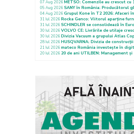
METSO: Comenzile au crescut cu 12
07 Aug 2026
SANY în România: Producătorul gl
05 Aug 2026
Grupul Kone în T2 2026: Afaceri în
04 Aug 2026
Rocka Genco: Viitorul aparține furn
31 Iul 2026
SCHINDLER se consolidează în Europ
31 Iul 2026
VOLVO CE: Livrările de utilaje cresc
30 Iul 2026
Divizia Vacuum a grupului Atlas Co
30 Iul 2026
HUSQVARNA: Divizia de construcții c
28 Iul 2026
mateco România investește în digita
21 Iul 2026
20 de ani UTILBEN: Management și ef
20 Iul 2026