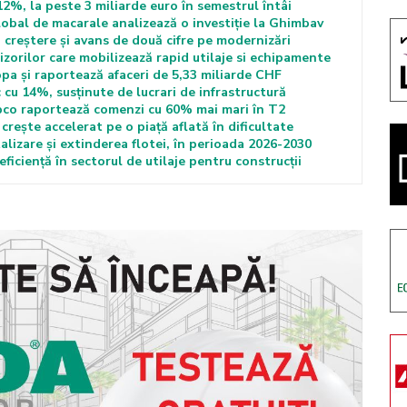
%, la peste 3 miliarde euro în semestrul întâi
obal de macarale analizează o investiție la Ghimbav
 creștere și avans de două cifre pe modernizări
izorilor care mobilizează rapid utilaje si echipamente
a și raportează afaceri de 5,33 miliarde CHF
 cu 14%, susținute de lucrari de infrastructură
pco raportează comenzi cu 60% mai mari în T2
rește accelerat pe o piață aflată în dificultate
lizare și extinderea flotei, în perioada 2026-2030
iciență în sectorul de utilaje pentru construcții