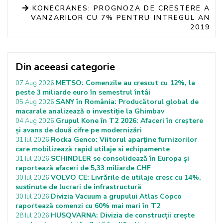
KONECRANES: PROGNOZA DE CRESTERE A
VANZARILOR CU 7% PENTRU INTREGUL AN
2019
Din aceeasi categorie
METSO: Comenzile au crescut cu 12%, la
07 Aug 2026
peste 3 miliarde euro în semestrul întâi
SANY în România: Producătorul global de
05 Aug 2026
macarale analizează o investiție la Ghimbav
Grupul Kone în T2 2026: Afaceri în creștere
04 Aug 2026
și avans de două cifre pe modernizări
Rocka Genco: Viitorul aparține furnizorilor
31 Iul 2026
care mobilizează rapid utilaje si echipamente
SCHINDLER se consolidează în Europa și
31 Iul 2026
raportează afaceri de 5,33 miliarde CHF
VOLVO CE: Livrările de utilaje cresc cu 14%,
30 Iul 2026
susținute de lucrari de infrastructură
Divizia Vacuum a grupului Atlas Copco
30 Iul 2026
raportează comenzi cu 60% mai mari în T2
HUSQVARNA: Divizia de construcții crește
28 Iul 2026