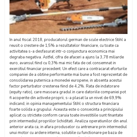
In anul fiscal 2018, producatorul german de scule electrice Stihl a
reusit o crestere de 1,5% a rezultatelor financiare, cu toate ca
activitatea s-a desfasurat intr-o conjunctura economica mai
degraba negativa. Astfel, cifra de afaceri a ajuns la 3,78 miliarde
euro, avansul fiind cu 0,3% mai mic fata de cel consemnat in
exercitiul financiar precedent. Un efect care a contracarat eforturile
companiei de a obtine performante mai bune a fost reprezentat de
consolidarea puternica a monedei europene, in absenta acestui
factor perturbator cresterea fiind de 4,2%. Rata de indatorare
(equity ratio), care masoara gradul in care datoriile companiei pot
fi acoperite din activele proprii, s-a plasat la un nivel de 69,9%
indicand, in opinia managementului Stihl o structura financiara
foarte solida a grupului. Aceasta este o consecinta a principiului
aplicat cu strictete conform caruia toate investitiile sunt finantate
prin intermediul propriilor lichiditati. Analiza operatiunilor din anul
anterior arata ca, in afara produselor cu antrenare prin intermediul
unui motor cu ardere interna, solutiile cu functionare pe baza de