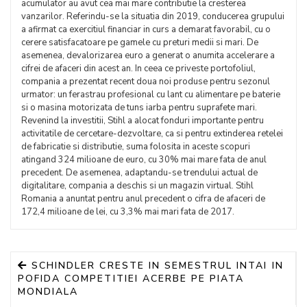
acumulator au avut cea mai mare contributie la cresterea
vanzarilor. Referindu-se la situatia din 2019, conducerea grupului
a afirmat ca exercitiul financiar in curs a demarat favorabil, cu o
cerere satisfacatoare pe gamele cu preturi medii si mari. De
asemenea, devalorizarea euro a generat o anumita accelerare a
cifrei de afaceri din acest an. In ceea ce priveste portofoliul,
compania a prezentat recent doua noi produse pentru sezonul
urmator: un ferastrau profesional cu lant cu alimentare pe baterie
si o masina motorizata de tuns iarba pentru suprafete mari.
Revenind la investitii, Stihl a alocat fonduri importante pentru
activitatile de cercetare-dezvoltare, ca si pentru extinderea retelei
de fabricatie si distributie, suma folosita in aceste scopuri
atingand 324 milioane de euro, cu 30% mai mare fata de anul
precedent. De asemenea, adaptandu-se trendului actual de
digitalitare, compania a deschis si un magazin virtual. Stihl
Romania a anuntat pentru anul precedent o cifra de afaceri de
172,4 milioane de lei, cu 3,3% mai mari fata de 2017.
SCHINDLER CRESTE IN SEMESTRUL INTAI IN
POFIDA COMPETITIEI ACERBE PE PIATA
MONDIALA