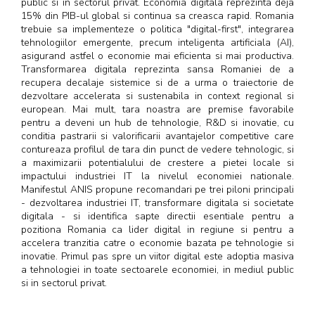
public si in sectorul privat. Economia digitala reprezinta deja
15% din PIB-ul global si continua sa creasca rapid. Romania
trebuie sa implementeze o politica "digital-first", integrarea
tehnologiilor emergente, precum inteligenta artificiala (AI),
asigurand astfel o economie mai eficienta si mai productiva.
Transformarea digitala reprezinta sansa Romaniei de a
recupera decalaje sistemice si de a urma o traiectorie de
dezvoltare accelerata si sustenabila in context regional si
european. Mai mult, tara noastra are premise favorabile
pentru a deveni un hub de tehnologie, R&D si inovatie, cu
conditia pastrarii si valorificarii avantajelor competitive care
contureaza profilul de tara din punct de vedere tehnologic, si
a maximizarii potentialului de crestere a pietei locale si
impactului industriei IT la nivelul economiei nationale.
Manifestul ANIS propune recomandari pe trei piloni principali
- dezvoltarea industriei IT, transformare digitala si societate
digitala - si identifica sapte directii esentiale pentru a
pozitiona Romania ca lider digital in regiune si pentru a
accelera tranzitia catre o economie bazata pe tehnologie si
inovatie. Primul pas spre un viitor digital este adoptia masiva
a tehnologiei in toate sectoarele economiei, in mediul public
si in sectorul privat.