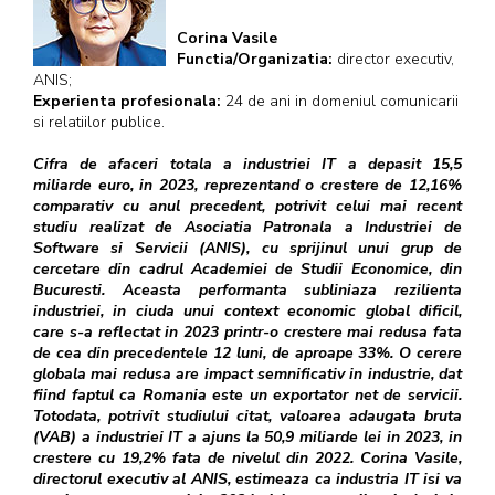
Corina Vasile
Functia/Organizatia:
director executiv,
ANIS;
Experienta profesionala:
24 de ani in domeniul comunicarii
si relatiilor publice.
Cifra de afaceri totala a industriei IT a depasit 15,5
miliarde euro, in 2023, reprezentand o crestere de 12,16%
comparativ cu anul precedent, potrivit celui mai recent
studiu realizat de Asociatia Patronala a Industriei de
Software si Servicii (ANIS), cu sprijinul unui grup de
cercetare din cadrul Academiei de Studii Economice, din
Bucuresti. Aceasta performanta subliniaza rezilienta
industriei, in ciuda unui context economic global dificil,
care s-a reflectat in 2023 printr-o crestere mai redusa fata
de cea din precedentele 12 luni, de aproape 33%. O cerere
globala mai redusa are impact semnificativ in industrie, dat
fiind faptul ca Romania este un exportator net de servicii.
Totodata, potrivit studiului citat, valoarea adaugata bruta
(VAB) a industriei IT a ajuns la 50,9 miliarde lei in 2023, in
crestere cu 19,2% fata de nivelul din 2022. Corina Vasile,
directorul executiv al ANIS, estimeaza ca industria IT isi va