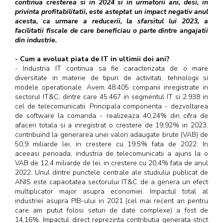
continua cresterea si in 2024 si in urmatorii ani, desi, in
privinta profitabilitatii, este asteptat un impact negativ anul
acesta, ca urmare a reducerii, la sfarsitul lui 2023, a
facilitatii fiscale de care beneficiau o parte dintre angajatii
din industrie.
- Cum a evoluat piata de IT in ultimii doi ani?
- Industria IT continua sa fie caracterizata de o mare
diversitate in materie de tipuri de activitati, tehnologii si
modele operationale. Avem 48.405 companii inregistrate in
sectorul IT&C, dintre care 45.467 in segmentul IT si 2.938 in
cel de telecomunicatii. Principala componenta - dezvoltarea
de software la comanda - realizeaza 40,24% din cifra de
afaceri totala si a inregistrat o crestere de 19,92% in 2023,
contribuind la generarea unei valori adaugate brute (VAB) de
50,9 miliarde lei, in crestere cu 19,5% fata de 2022. In
aceeasi perioada, industria de telecomunicatii a ajuns la o
VAB de 12,4 miliarde de lei, in crestere cu 20,4% fata de anul
2022. Unul dintre punctele centrale ale studiului publicat de
ANIS este capacitatea sectorului IT&C de a genera un efect
multiplicator major asupra economiei. Impactul total al
industriei asupra PIB-ului in 2021 (cel mai recent an pentru
care am putut folosi seturi de date complexe) a fost de
14,16%. Impactul direct reprezinta contributia generata strict