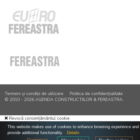
Termeni și condiții de utilizare
Politica de confidențialitate
© 2010 - 2026 AGENDA CONSTRUCTIILOR & FEREASTRA.
Revocă consimțământul cookie
This website makes use of cookies to enhance browsing experience and
provide additional functionality.
Details
Customize