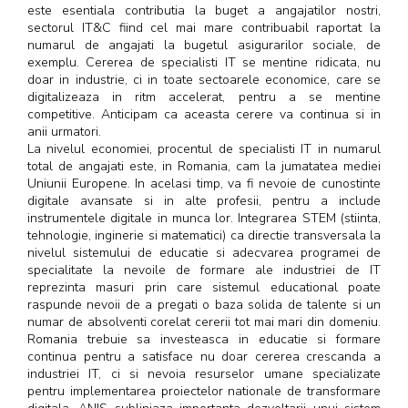
este esentiala contributia la buget a angajatilor nostri,
sectorul IT&C fiind cel mai mare contribuabil raportat la
numarul de angajati la bugetul asigurarilor sociale, de
exemplu. Cererea de specialisti IT se mentine ridicata, nu
doar in industrie, ci in toate sectoarele economice, care se
digitalizeaza in ritm accelerat, pentru a se mentine
competitive. Anticipam ca aceasta cerere va continua si in
anii urmatori.
La nivelul economiei, procentul de specialisti IT in numarul
total de angajati este, in Romania, cam la jumatatea mediei
Uniunii Europene. In acelasi timp, va fi nevoie de cunostinte
digitale avansate si in alte profesii, pentru a include
instrumentele digitale in munca lor. Integrarea STEM (stiinta,
tehnologie, inginerie si matematici) ca directie transversala la
nivelul sistemului de educatie si adecvarea programei de
specialitate la nevoile de formare ale industriei de IT
reprezinta masuri prin care sistemul educational poate
raspunde nevoii de a pregati o baza solida de talente si un
numar de absolventi corelat cererii tot mai mari din domeniu.
Romania trebuie sa investeasca in educatie si formare
continua pentru a satisface nu doar cererea crescanda a
industriei IT, ci si nevoia resurselor umane specializate
pentru implementarea proiectelor nationale de transformare