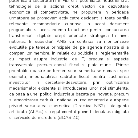
puternica a sectorului IT in PIB, ci si potentialul industriei si al
tehnologiei de a actiona drept vectori de dezvoltare
economica si competitivitate, ne propunem in perioada
urmatoare sa promovam activ catre decidenti si toate partile
relevante recomandarile cuprinse in acest document
programatic si acest indemn la actiune pentru consacrarea
transformarii digitale drept prioritate strategica la nivel
national. In subsidiar, ANIS va continua sa monitorizeze
evolutiile pe temele principale de pe agenda noastra si a
companiilor membre, in relatie cu politicile si reglementarile
cu impact asupra industriei de IT, precum si aspecte
transversale, precum cadrul fiscal si piata muncii. Printre
prioritatile noastre pe termen scurt si mediu se numara, spre
exemplu, imbunatatirea cadrului fiscal pentru sustinerea
investitiilor in cercetare-dezvoltare, prin optimizarea
mecanismelor existente si introducerea unor noi stimulente,
ca baza a unei politici industriale bazate pe inovatie, precum
si armonizarea cadrului national cu reglementarile europene
privind securitatea cibernetica (Directiva NIS2), inteligenta
artificiala (AI Act) si regulamentul privind identitatea digitala
si serviciile de incredere (eIDAS 2.0).