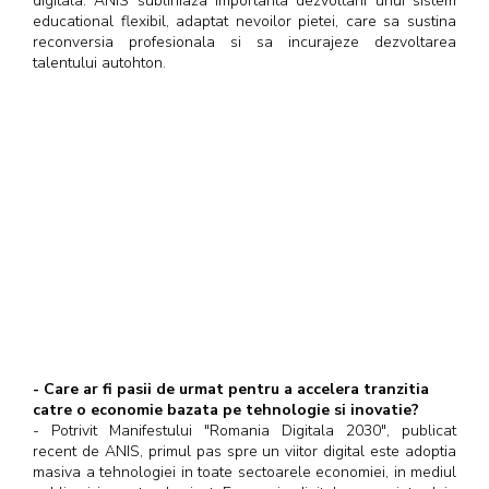
digitala. ANIS subliniaza importanta dezvoltarii unui sistem
educational flexibil, adaptat nevoilor pietei, care sa sustina
reconversia profesionala si sa incurajeze dezvoltarea
talentului autohton.
- Care ar fi pasii de urmat pentru a accelera tranzitia
catre o economie bazata pe tehnologie si inovatie?
- Potrivit Manifestului "Romania Digitala 2030", publicat
recent de ANIS, primul pas spre un viitor digital este adoptia
masiva a tehnologiei in toate sectoarele economiei, in mediul