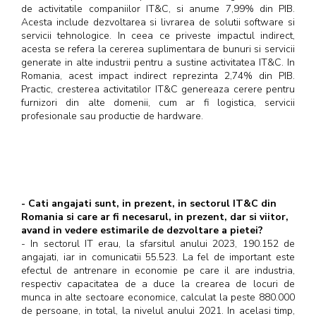
de activitatile companiilor IT&C, si anume 7,99% din PIB.
Acesta include dezvoltarea si livrarea de solutii software si
servicii tehnologice. In ceea ce priveste impactul indirect,
acesta se refera la cererea suplimentara de bunuri si servicii
generate in alte industrii pentru a sustine activitatea IT&C. In
Romania, acest impact indirect reprezinta 2,74% din PIB.
Practic, cresterea activitatilor IT&C genereaza cerere pentru
furnizori din alte domenii, cum ar fi logistica, servicii
profesionale sau productie de hardware.
- Cati angajati sunt, in prezent, in sectorul IT&C din
Romania si care ar fi necesarul, in prezent, dar si viitor,
avand in vedere estimarile de dezvoltare a pietei?
- In sectorul IT erau, la sfarsitul anului 2023, 190.152 de
angajati, iar in comunicatii 55.523. La fel de important este
efectul de antrenare in economie pe care il are industria,
respectiv capacitatea de a duce la crearea de locuri de
munca in alte sectoare economice, calculat la peste 880.000
de persoane, in total, la nivelul anului 2021. In acelasi timp,