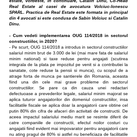
estate, vorbeste, in continuare, Catalin Dinu, Co-Head
Real Estate al casei de avocatura Volciuc-Ionescu
SPARL. Practica de Real Estate este formata in principal
din 4 avocati si este condusa de Sabin Volciuc si Catalin
Dinu.
- Cum vedeti implementarea OUG 114/2018 in sectorul
constructiilor, in 2020?
- Pe scurt, OUG 114/2018 a introdus in sectorul constructiilor
salariul minim brut de 3.000 de lei (mai mare fata de salariul
minim national) si taxe reduse pentru angajati (scutirea
integrala de la plata pe impozitul pe venit si a contributiei la
sanatate, cote reduse la pensii si munca), cu scopul de a
atrage forta de munca pe santierele din Romania, aceasta
fiind una din cele mai grave probleme din sectorul
constructiilor. Se pare ca din cauza unei redactari
defectuoase a prevederilor legale, salariul minim majorat se
aplica tuturor angajatorilor din domeniul constructiilor, insa
facilitatile fiscale se aplica doar la angajatorii care obtine cel
putin 80% din cifra de afaceri din activitati de constructii. De
aceea impactul salariului mediu marit se resimte diferit de
catre companiile de constructii, efectul noilor costuri cu
angajatii fiind evident mai impovarator pentru angajatorii care
nu ating pragul de 80% si astfel nu beneficiaza de facilitatile