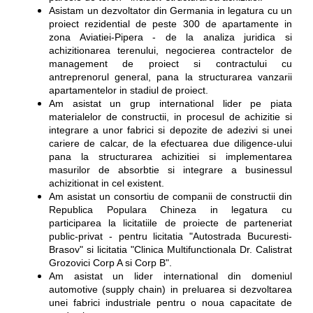
Asistam un dezvoltator din Germania in legatura cu un
proiect rezidential de peste 300 de apartamente in
zona Aviatiei-Pipera - de la analiza juridica si
achizitionarea terenului, negocierea contractelor de
management de proiect si contractului cu
antreprenorul general, pana la structurarea vanzarii
apartamentelor in stadiul de proiect.
Am asistat un grup international lider pe piata
materialelor de constructii, in procesul de achizitie si
integrare a unor fabrici si depozite de adezivi si unei
cariere de calcar, de la efectuarea due diligence-ului
pana la structurarea achizitiei si implementarea
masurilor de absorbtie si integrare a businessul
achizitionat in cel existent.
Am asistat un consortiu de companii de constructii din
Republica Populara Chineza in legatura cu
participarea la licitatiile de proiecte de parteneriat
public-privat - pentru licitatia "Autostrada Bucuresti-
Brasov" si licitatia "Clinica Multifunctionala Dr. Calistrat
Grozovici Corp A si Corp B".
Am asistat un lider international din domeniul
automotive (supply chain) in preluarea si dezvoltarea
unei fabrici industriale pentru o noua capacitate de