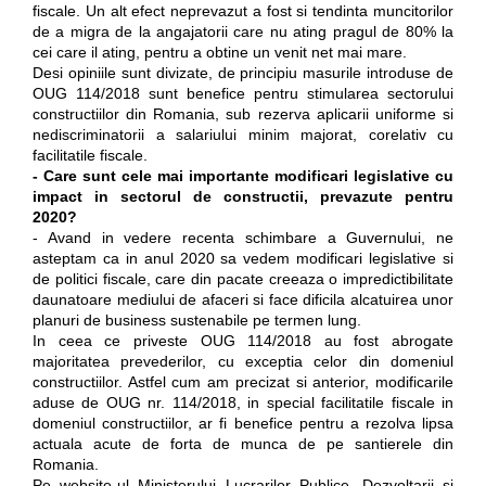
fiscale. Un alt efect neprevazut a fost si tendinta muncitorilor
de a migra de la angajatorii care nu ating pragul de 80% la
cei care il ating, pentru a obtine un venit net mai mare.
Desi opiniile sunt divizate, de principiu masurile introduse de
OUG 114/2018 sunt benefice pentru stimularea sectorului
constructiilor din Romania, sub rezerva aplicarii uniforme si
nediscriminatorii a salariului minim majorat, corelativ cu
facilitatile fiscale.
- Care sunt cele mai importante modificari legislative cu
impact in sectorul de constructii, prevazute pentru
2020?
- Avand in vedere recenta schimbare a Guvernului, ne
asteptam ca in anul 2020 sa vedem modificari legislative si
de politici fiscale, care din pacate creeaza o impredictibilitate
daunatoare mediului de afaceri si face dificila alcatuirea unor
planuri de business sustenabile pe termen lung.
In ceea ce priveste OUG 114/2018 au fost abrogate
majoritatea prevederilor, cu exceptia celor din domeniul
constructiilor. Astfel cum am precizat si anterior, modificarile
aduse de OUG nr. 114/2018, in special facilitatile fiscale in
domeniul constructiilor, ar fi benefice pentru a rezolva lipsa
actuala acute de forta de munca de pe santierele din
Romania.
Pe website-ul Ministerului Lucrarilor Publice, Dezvoltarii si