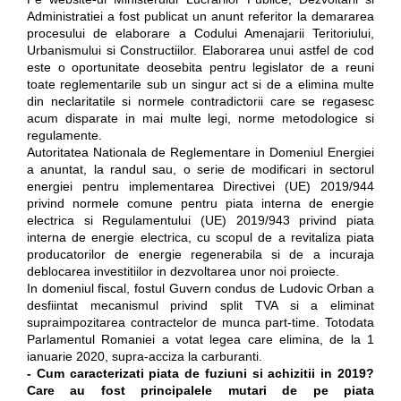
Administratiei a fost publicat un anunt referitor la demararea
procesului de elaborare a Codului Amenajarii Teritoriului,
Urbanismului si Constructiilor. Elaborarea unui astfel de cod
este o oportunitate deosebita pentru legislator de a reuni
toate reglementarile sub un singur act si de a elimina multe
din neclaritatile si normele contradictorii care se regasesc
acum disparate in mai multe legi, norme metodologice si
regulamente.
Autoritatea Nationala de Reglementare in Domeniul Energiei
a anuntat, la randul sau, o serie de modificari in sectorul
energiei pentru implementarea Directivei (UE) 2019/944
privind normele comune pentru piata interna de energie
electrica si Regulamentului (UE) 2019/943 privind piata
interna de energie electrica, cu scopul de a revitaliza piata
producatorilor de energie regenerabila si de a incuraja
deblocarea investitiilor in dezvoltarea unor noi proiecte.
In domeniul fiscal, fostul Guvern condus de Ludovic Orban a
desfiintat mecanismul privind split TVA si a eliminat
supraimpozitarea contractelor de munca part-time. Totodata
Parlamentul Romaniei a votat legea care elimina, de la 1
ianuarie 2020, supra-acciza la carburanti.
- Cum caracterizati piata de fuziuni si achizitii in 2019?
Care au fost principalele mutari de pe piata