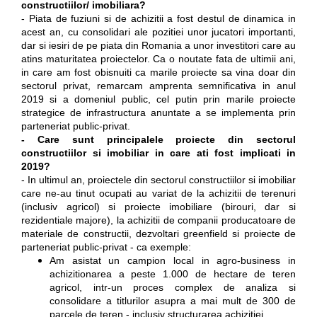
constructiilor/ imobiliara?
- Piata de fuziuni si de achizitii a fost destul de dinamica in
acest an, cu consolidari ale pozitiei unor jucatori importanti,
dar si iesiri de pe piata din Romania a unor investitori care au
atins maturitatea proiectelor. Ca o noutate fata de ultimii ani,
in care am fost obisnuiti ca marile proiecte sa vina doar din
sectorul privat, remarcam amprenta semnificativa in anul
2019 si a domeniul public, cel putin prin marile proiecte
strategice de infrastructura anuntate a se implementa prin
parteneriat public-privat.
- Care sunt principalele proiecte din sectorul
constructiilor si imobiliar in care ati fost implicati in
2019?
- In ultimul an, proiectele din sectorul constructiilor si imobiliar
care ne-au tinut ocupati au variat de la achizitii de terenuri
(inclusiv agricol) si proiecte imobiliare (birouri, dar si
rezidentiale majore), la achizitii de companii producatoare de
materiale de constructii, dezvoltari greenfield si proiecte de
parteneriat public-privat - ca exemple:
Am asistat un campion local in agro-business in
achizitionarea a peste 1.000 de hectare de teren
agricol, intr-un proces complex de analiza si
consolidare a titlurilor asupra a mai mult de 300 de
parcele de teren - inclusiv structurarea achizitiei.