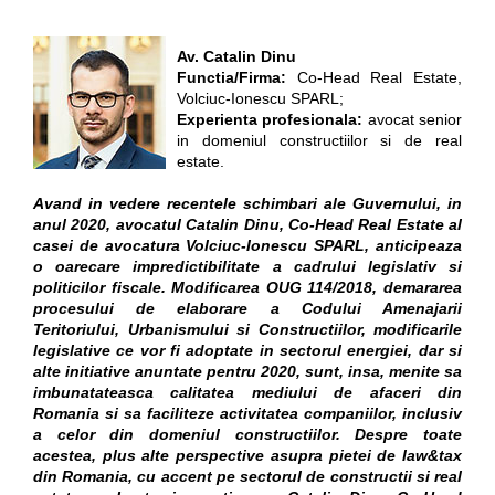
Av. Catalin Dinu
Functia/Firma:
Co-Head Real Estate,
Volciuc-Ionescu SPARL;
Experienta profesionala:
avocat senior
in domeniul constructiilor si de real
estate.
Avand in vedere recentele schimbari ale Guvernului, in
anul 2020, avocatul Catalin Dinu, Co-Head Real Estate al
casei de avocatura Volciuc-Ionescu SPARL, anticipeaza
o oarecare impredictibilitate a cadrului legislativ si
politicilor fiscale. Modificarea OUG 114/2018, demararea
procesului de elaborare a Codului Amenajarii
Teritoriului, Urbanismului si Constructiilor, modificarile
legislative ce vor fi adoptate in sectorul energiei, dar si
alte initiative anuntate pentru 2020, sunt, insa, menite sa
imbunatateasca calitatea mediului de afaceri din
Romania si sa faciliteze activitatea companiilor, inclusiv
a celor din domeniul constructiilor. Despre toate
acestea, plus alte perspective asupra pietei de law&tax
din Romania, cu accent pe sectorul de constructii si real