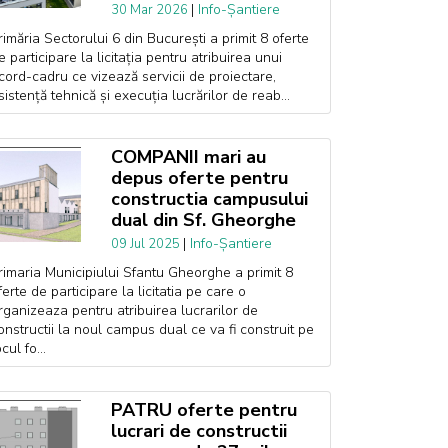
|
Info-Șantiere
30 Mar 2026
rimăria Sectorului 6 din București a primit 8 oferte
e participare la licitația pentru atribuirea unui
cord-cadru ce vizează servicii de proiectare,
sistență tehnică și execuția lucrărilor de reab...
COMPANII mari au
depus oferte pentru
constructia campusului
dual din Sf. Gheorghe
|
Info-Șantiere
09 Jul 2025
rimaria Municipiului Sfantu Gheorghe a primit 8
ferte de participare la licitatia pe care o
rganizeaza pentru atribuirea lucrarilor de
onstructii la noul campus dual ce va fi construit pe
ocul fo...
PATRU oferte pentru
lucrari de constructii