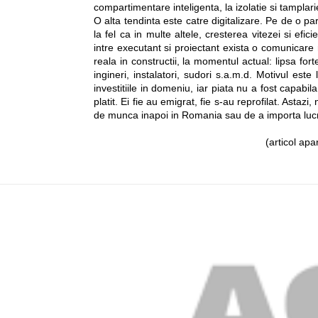
compartimentare inteligenta, la izolatie si tamplar
O alta tendinta este catre digitalizare. Pe de o pa
la fel ca in multe altele, cresterea vitezei si efic
intre executant si proiectant exista o comunicare 
reala in constructii, la momentul actual: lipsa for
ingineri, instalatori, sudori s.a.m.d. Motivul est
investitiile in domeniu, iar piata nu a fost capabi
platit. Ei fie au emigrat, fie s-au reprofilat. Asta
de munca inapoi in Romania sau de a importa lucra
(articol apa