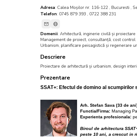
Adresa
: Calea Moșilor nr. 116-122 , Bucuresti , 
Telefon
: 0745 879 393 , 0722 388 231
Domenii
:
Arhitectură, inginerie civilă și proiectar
Management de proiect, consultanță, cost control 
Urbanism, planificare peisagistică și regenerare u
Descriere
Proiectare de arhitectură și urbanism, design inter
Prezentare
SSAT+: Efectul de domino al scumpirilor se
Arh. Stefan Sava (33 de ani
Functia/Firma:
Managing Pa
Experienta profesionala:
pe
Biroul de arhitectura SSAT+
peste 10 ani, a crescut in 