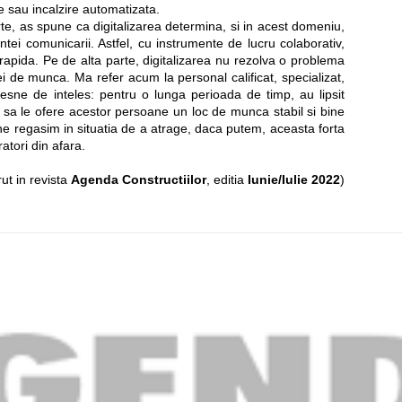
ie sau incalzire automatizata.
rte, as spune ca digitalizarea determina, si in acest domeniu,
ientei comunicarii. Astfel, cu instrumente de lucru colaborativ,
rapida. Pe de alta parte, digitalizarea nu rezolva o problema
tei de munca. Ma refer acum la personal calificat, specializat,
e lesne de inteles: pentru o lunga perioada de timp, au lipsit
la sa le ofere acestor persoane un loc de munca stabil si bine
zi, ne regasim in situatia de a atrage, daca putem, aceasta forta
tori din afara.
rut in revista
Agenda Constructiilor
, editia
Iunie/Iulie 2022
)