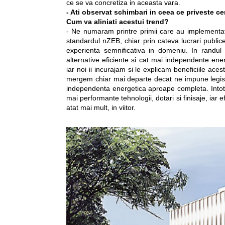
ce se va concretiza in aceasta vara.
- Ati observat schimbari in ceea ce priveste ce
Cum va aliniati acestui trend?
- Ne numaram printre primii care au implementat c
standardul nZEB, chiar prin cateva lucrari publice
experienta semnificativa in domeniu. In randul c
alternative eficiente si cat mai independente energ
iar noi ii incurajam si le explicam beneficiile ace
mergem chiar mai departe decat ne impune legislat
independenta energetica aproape completa. Intotde
mai performante tehnologii, dotari si finisaje, iar 
atat mai mult, in viitor.