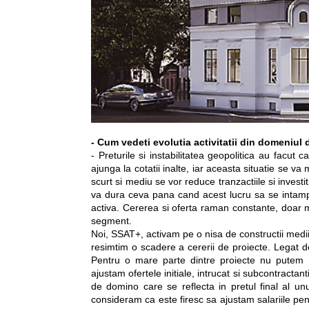
- Cum vedeti evolutia activitatii din domeniul 
- Preturile si instabilitatea geopolitica au facut 
ajunga la cotatii inalte, iar aceasta situatie se 
scurt si mediu se vor reduce tranzactiile si investi
va dura ceva pana cand acest lucru sa se intam
activa. Cererea si oferta raman constante, doar m
segment.
Noi, SSAT+, activam pe o nisa de constructii medii
resimtim o scadere a cererii de proiecte. Legat d
Pentru o mare parte dintre proiecte nu putem me
ajustam ofertele initiale, intrucat si subcontractant
de domino care se reflecta in pretul final al un
consideram ca este firesc sa ajustam salariile pent