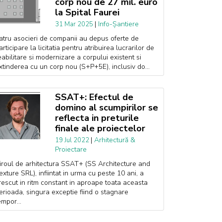
corp nou de 27 mil. euro
la Spital Faurei
|
Info-Șantiere
31 Mar 2025
atru asocieri de companii au depus oferte de
articipare la licitatia pentru atribuirea lucrarilor de
eabilitare si modernizare a corpului existent si
xtinderea cu un corp nou (S+P+5E), inclusiv do...
SSAT+: Efectul de
domino al scumpirilor se
reflecta in preturile
finale ale proiectelor
|
Arhitectură &
19 Jul 2022
Proiectare
iroul de arhitectura SSAT+ (SS Architecture and
exture SRL), infiintat in urma cu peste 10 ani, a
rescut in ritm constant in aproape toata aceasta
erioada, singura exceptie fiind o stagnare
empor...