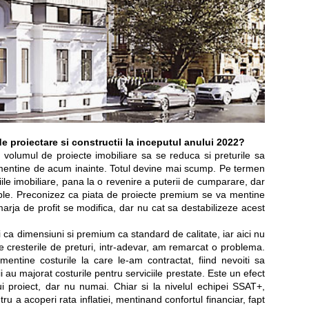
de proiectare si constructii la inceputul anului 2022?
ca volumul de proiecte imobiliare sa se reduca si preturile sa
va mentine de acum inainte. Totul devine mai scump. Pe termen
tiile imobiliare, pana la o revenire a puterii de cumparare, dar
ple. Preconizez ca piata de proiecte premium se va mentine
arja de profit se modifica, dar nu cat sa destabilizeze acest
 ca dimensiuni si premium ca standard de calitate, iar aici nu
e cresterile de preturi, intr-adevar, am remarcat o problema.
ntine costurile la care le-am contractat, fiind nevoiti sa
ii au majorat costurile pentru serviciile prestate. Este un efect
ui proiect, dar nu numai. Chiar si la nivelul echipei SSAT+,
ru a acoperi rata inflatiei, mentinand confortul financiar, fapt