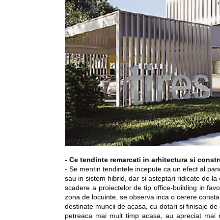
- Ce tendinte remarcati in arhitectura si const
- Se mentin tendintele incepute ca un efect al pa
sau in sistem hibrid, dar si asteptari ridicate de la
scadere a proiectelor de tip office-building in fav
zona de locuinte, se observa inca o cerere consta
destinate muncii de acasa, cu dotari si finisaje de
petreaca mai mult timp acasa, au apreciat mai mu