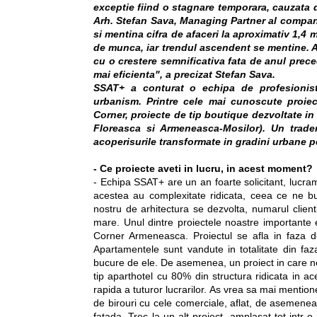
exceptie fiind o stagnare temporara, cauzata d
Arh. Stefan Sava, Managing Partner al companie
si mentina cifra de afaceri la aproximativ 1,4 
de munca, iar trendul ascendent se mentine. A
cu o crestere semnificativa fata de anul prece
mai eficienta", a precizat Stefan Sava.
SSAT+ a conturat o echipa de profesionisti
urbanism. Printre cele mai cunoscute proiec
Corner, proiecte de tip boutique dezvoltate in
Floreasca si Armeneasca-Mosilor). Un trade
acoperisurile transformate in gradini urbane pe
- Ce proiecte aveti in lucru, in acest moment?
- Echipa SSAT+ are un an foarte solicitant, lucram
acestea au complexitate ridicata, ceea ce ne b
nostru de arhitectura se dezvolta, numarul client
mare. Unul dintre proiectele noastre importante 
Corner Armeneasca. Proiectul se afla in faza de
Apartamentele sunt vandute in totalitate din faz
bucure de ele. De asemenea, un proiect in care 
tip aparthotel cu 80% din structura ridicata in a
rapida a tuturor lucrarilor. As vrea sa mai mention
de birouri cu cele comerciale, aflat, de asemenea, i
fatada. Trec la un alt proiect, amplasat tot intr-