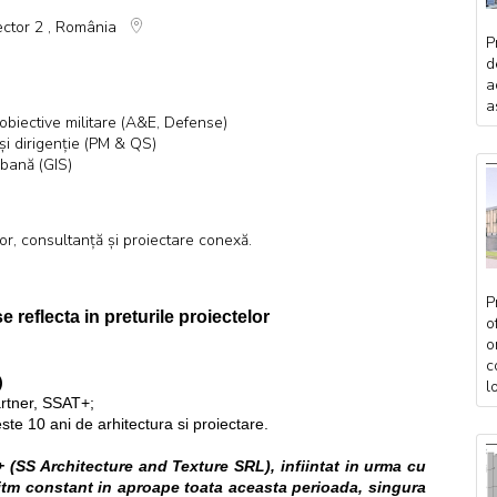
Sector 2 , România
P
d
a
a
e obiective militare (A&E, Defense)
și dirigenție (PM & QS)
rbană (GIS)
ior, consultanță și proiectare conexă.
P
 reflecta in preturile proiectelor
o
o
c
)
l
rtner, SSAT+;
ste 10 ani de arhitectura si proiectare.
 (SS Architecture and Texture SRL), infiintat in urma cu
ritm constant in aproape toata aceasta perioada, singura