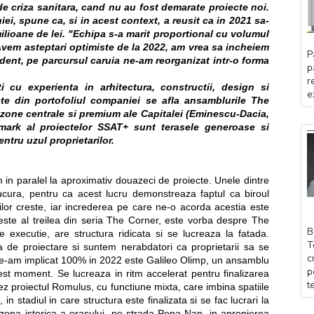
e criza sanitara, cand nu au fost demarate proiecte noi.
i, spune ca, si in acest context, a reusit ca in 2021 sa-
milioane de lei. "Echipa s-a marit proportional cu volumul
vem asteptari optimiste de la 2022, am vrea sa incheiem
P
dent, pe parcursul caruia ne-am reorganizat intr-o forma
p
r
 cu experienta in arhitectura, constructii, design si
e
te din portofoliul companiei se afla ansamblurile The
 zone centrale si premium ale Capitalei (Eminescu-Dacia,
mark al proiectelor SSAT+ sunt terasele generoase si
ntru uzul proprietarilor.
 in paralel la aproximativ douazeci de proiecte. Unele dintre
ucura, pentru ca acest lucru demonstreaza faptul ca biroul
ilor creste, iar increderea pe care ne-o acorda acestia este
este al treilea din seria The Corner, este vorba despre The
B
 executie, are structura ridicata si se lucreaza la fatada.
T
a de proiectare si suntem nerabdatori ca proprietarii sa se
c
ne-am implicat 100% in 2022 este Galileo Olimp, un ansamblu
p
cest moment. Se lucreaza in ritm accelerat pentru finalizarea
t
ez proiectul Romulus, cu functiune mixta, care imbina spatiile
n stadiul in care structura este finalizata si se fac lucrari la
o zona istorica a orasului, pe strada Popa Nan, in apropierea