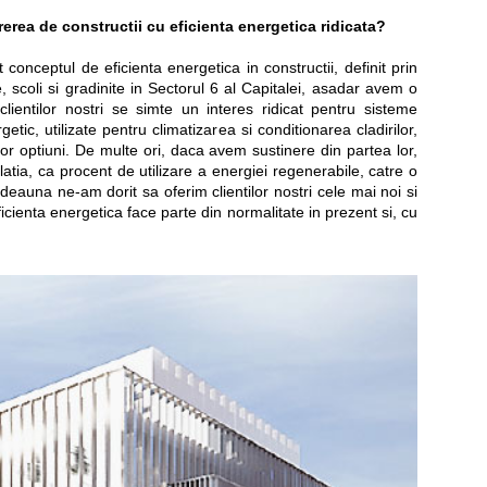
rerea de constructii cu eficienta energetica ridicata?
onceptul de eficienta energetica in constructii, definit prin
, scoli si gradinite in Sectorul 6 al Capitalei, asadar avem o
lientilor nostri se simte un interes ridicat pentru sisteme
etic, utilizate pentru climatizarea si conditionarea cladirilor,
stor optiuni. De multe ori, daca avem sustinere din partea lor,
ia, ca procent de utilizare a energiei regenerabile, catre o
auna ne-am dorit sa oferim clientilor nostri cele mai noi si
eficienta energetica face parte din normalitate in prezent si, cu