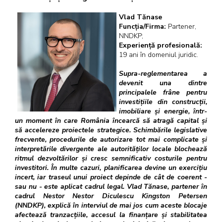
Vlad Tănase
Funcția/Firma:
Partener,
NNDKP;
Experiență profesională:
19 ani în domeniul juridic.
Supra-reglementarea a
devenit una dintre
principalele frâne pentru
investițiile din construcții,
imobiliare și energie, într-
un moment în care România încearcă să atragă capital și
să accelereze proiectele strategice. Schimbările legislative
frecvente, procedurile de autorizare tot mai complicate și
interpretările divergente ale autorităților locale blochează
ritmul dezvoltărilor și cresc semnificativ costurile pentru
investitori. În multe cazuri, planificarea devine un exercițiu
incert, iar traseul unui proiect depinde de cât de coerent -
sau nu - este aplicat cadrul legal. Vlad Tănase, partener în
cadrul Nestor Nestor Diculescu Kingston Petersen
(NNDKP), explică în interviul de mai jos cum aceste blocaje
afectează tranzacțiile, accesul la finanțare și stabilitatea