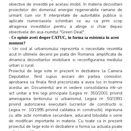
obiective de investitii pe acelasi imobil. In materia dezvoltarii
proiectelor din domeniul energiei regenerabile ramane de
urmarit cum vor fi interpretate de autoritatile publice si
aplicate numeroasele schimbari ce au ca prim scop
atragerea investitiilor pentru a atinge si chiar depasi
obiectivele din asa-numitul "Green Deal".
- Ce opinie aveti despre CATUC, in forma sa existenta in acest
moment?
- Un cod al urbanismului reprezinta o necesitate resimtita
acut in ultimele decenii pe piata din Romania, amplificata de
dinamica dezvoltarilor imobiliare si reconfigurarea mediului
urban si rural.
Proiectul de lege este in prezent in dezbatere la Camera
Deputatilor, fiind supus avizarii din partea comisiilor,
aprobarea sa finala fiind preconizata a avea loc in toamna
acestui an. Documentul are in vedere consolidarea intr-un
act unitar a trei legi principale (Legea nr. 350/2001 privind
amenajarea teritoriului si urbanismul, Legea nr. 50/1991
privind autorizarea executarii lucrarilor de constructii si
Legea nr. 10/1995 privind calitatea in constructii), impreuna
cu alte acte normative secundare, aducand totodata o serie
de modificari importante in materie. Cu toate ca in prezent
proiectul de lege este in dezbatere si forma sa actuala poate