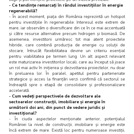
- Ce tendințe remarcați în rândul investițiilor în energie
regenerabilă?
- În acest moment, piața din România reprezintă un hotspot
pentru investițiile în regenerabile. Interesul este extrem de
mare, iar observăm o diversificare din ce în ce mai accentuată
și către resurse alternative precum hidrogen și biomasă. De
asemenea, investitorii urmăresc tot mai atent proiectele
hibride, care combină producția de energie cu soluții de
stocare, întrucât flexibilitatea devine un criteriu esențial
pentru viabilitatea pe termen lung. Un alt aspect relevant
este maturizarea investitorilor locali, care au început să joace
un rol mai activ în inițierea și dezvoltarea proiectelor, nu doar
în preluarea lor. În paralel, apetitul pentru parteneriate
strategice și acces la finanțări verzi confirmă că sectorul se
îndreaptă spre o etapă de consolidare și profesionalizare
accelerată.
- Cum vedeți perspectivele de dezvoltare ale
sectoarelor construcții, imobiliare și energie în
următorii doi ani, din punct de vedere juridic și
investițional?
- În ciuda aspectelor menționate anterior, potențialul
României la nivel de construcții, imobiliare și energie este
încă extrem de mare. Există loc pentru numeroase investiții,