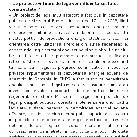
- Ce proiecte viitoare de lege vor influenta sectorul
constructiilor?
- Un proiect de lege mult asteptat a fost pus in dezbatere
publica de Ministerul Energiei in data de 17 iulie 2023, fiind
vorba despre cel privind exploatarea energiei eoliene
offshore. Schimbarile climatice au determinat modificari la
nivelul politicii de productie a energiei electrice, precum si
orientarea catre utilizarea energiei din surse regenerabile,
aspect indelung discutat si analizat pe plan global. La nivelul
UE au fost introduse prevederi clare privind planificarea
retelei offshore in fiecare stat membru, actualmente existand
tari care au inregistrat progrese semnificative in ceea ce
priveste implementarea si dezvoltarea energiei eoliene de
acest tip. In Romania, in PNRR a fost sustinuta necesitatea
aparitiei unui cadru legislativ care sa asigure stimularea
investitiilor private in productia de electricitate din surse
regenerabile offshore. Ministerul Energiei, prin proiectul de
lege proaspat publicat, doreste implementarea unui cadru
legislativ si fiscal necesar in dezvoltarea energiei eoliene
offshore, stabilind ca directii principale: capacitatea instalata
in proiecte de producere a energiei electrice din resurse
eoliene offshore; regulile si conditiile privind stabilirea si
concesionarea perimetrelor in cadrul carora pot fi derulate