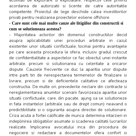
activitati de explorare si exploatare, respectiv cele privind
acordarea de autorizatii si licente de catre autoritatile
competente. Proiectul de lege deschide calea investitorilor
privati pentru realizarea proiectelor eoliene offshore.
- Care sunt cele mai multe cauze ale litigiilor din constructii si
cum se solutioneaza acestea?
- Majoritatea actorilor din domeniul constructiilor decid
asupra aplicabilitatii unei proceduri arbitrale in cazul
existentei unor situatii conflictuale, tocmai pentru avantajele
pe care aceasta procedura le ofera, inclusiv gradul crescut
de confidentialitate a aspectelor ce fac obiectul unei instante
arbitrale, precum si solutionarea cu celeritate a oricaror
dispute. Cauzele frecvente ce duc la aparitia unor dispute
intre parti tin de nerespectarea termenelor de finalizare si
livrare, precum si de deficientele calitative ce afecteaza
constructia. De multe ori, prevederile neclare din contracte si
nereglementarea anumitor scenarii favorizeaza aparitia unor
situatii conflictuale, care, din pacate, ajung sa se solutioneze
in fata instantelor (arbitrale sau de drept comun) neavand o
predictibilitate si o siguranta asupra directiei de solutionare.
Criza acuta a fortei calificate de munca determina intarzieri in
indeplinirea obligatiilor asumate si scaderea calitatii lucrarilor
realizate. Implicarea avocatului inca din procedura de
negociere si redactare a documentelor ofera confort si