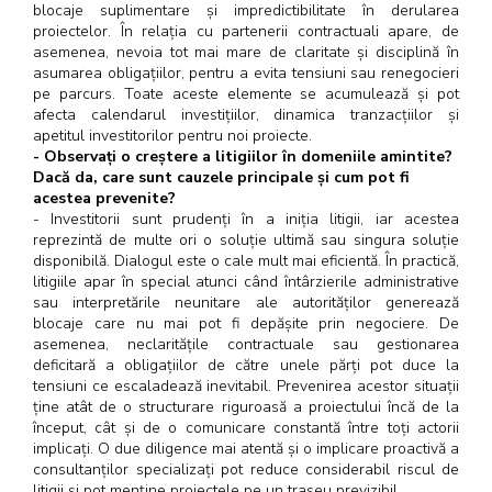
blocaje suplimentare și impredictibilitate în derularea
proiectelor. În relația cu partenerii contractuali apare, de
asemenea, nevoia tot mai mare de claritate și disciplină în
asumarea obligațiilor, pentru a evita tensiuni sau renegocieri
pe parcurs. Toate aceste elemente se acumulează și pot
afecta calendarul investițiilor, dinamica tranzacțiilor și
apetitul investitorilor pentru noi proiecte.
- Observați o creștere a litigiilor în domeniile amintite?
Dacă da, care sunt cauzele principale și cum pot fi
acestea prevenite?
- Investitorii sunt prudenți în a iniția litigii, iar acestea
reprezintă de multe ori o soluție ultimă sau singura soluție
disponibilă. Dialogul este o cale mult mai eficientă. În practică,
litigiile apar în special atunci când întârzierile administrative
sau interpretările neunitare ale autorităților generează
blocaje care nu mai pot fi depășite prin negociere. De
asemenea, neclaritățile contractuale sau gestionarea
deficitară a obligațiilor de către unele părți pot duce la
tensiuni ce escaladează inevitabil. Prevenirea acestor situații
ține atât de o structurare riguroasă a proiectului încă de la
început, cât și de o comunicare constantă între toți actorii
implicați. O due diligence mai atentă și o implicare proactivă a
consultanților specializați pot reduce considerabil riscul de
litigii și pot menține proiectele pe un traseu previzibil.