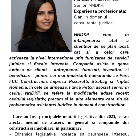
Senior, NNDKP;
Experienta profesionala:
6 ani in domeniul
consultantei juridice.
NNDKP vine in
intampinarea atat a
clientilor de pe plan local,
cat si a celor care
activeaza la nivel international prin furnizarea de servicii
juridice si fiscale integrate. Compania asista o gama
extinsa de clienti - antreprenori, furnizori, investitori si
beneficiari - printre cei mai importanti numarandu-se Porr,
FCC Construccion, Impresa Pizzarotti, Strabag si Triplet
Romania. In cele ce urmeaza, Flavia Petcu, asociat senior in
cadrul NNDKP, se refera la modificarile aduse recent
cadrului legislativ, precum si la alte elemente care tin de
problematica asistentei juridice in domeniul constructiilor.
- Care au fost principalele noutati legislative din 2023, ce au
afectat mediul de afaceri, in general si companiile din
constructii si imobiliare, in particular?
- Dinamica legislativa incearca sa balanseze interesul