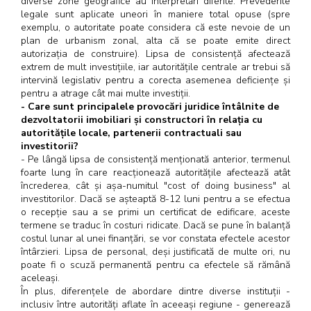
diverse zone geografice au interpretări diferite. Prevederile
legale sunt aplicate uneori în maniere total opuse (spre
exemplu, o autoritate poate considera că este nevoie de un
plan de urbanism zonal, alta că se poate emite direct
autorizația de construire). Lipsa de consistență afectează
extrem de mult investițiile, iar autoritățile centrale ar trebui să
intervină legislativ pentru a corecta asemenea deficiențe și
pentru a atrage cât mai multe investiții.
- Care sunt principalele provocări juridice întâlnite de
dezvoltatorii imobiliari și constructori în relația cu
autoritățile locale, partenerii contractuali sau
investitorii?
- Pe lângă lipsa de consistență menționată anterior, termenul
foarte lung în care reacționează autoritățile afectează atât
încrederea, cât și așa-numitul "cost of doing business" al
investitorilor. Dacă se așteaptă 8-12 luni pentru a se efectua
o recepție sau a se primi un certificat de edificare, aceste
termene se traduc în costuri ridicate. Dacă se pune în balanță
costul lunar al unei finanțări, se vor constata efectele acestor
întârzieri. Lipsa de personal, deși justificată de multe ori, nu
poate fi o scuză permanentă pentru ca efectele să rămână
aceleași.
În plus, diferențele de abordare dintre diverse instituții -
inclusiv între autorități aflate în aceeași regiune - generează