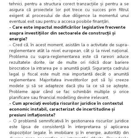
tehnici, pentru a structura corect tranzacțiile și pentru a se
asigura că proiectele lor pot trece cu succes prin filtrul
exigent al procesului de due diligence la momentul unui
eventual exit sau pentru a accesa posibile finanțări.
- Care este impactul modificărilor legislative frecvente
asupra investițiilor din sectoarele de construcții și
energie?
- Cred că, în acest moment, asistăm la o activitate de supra-
reglementare atât la nivel european, cât și la nivel național.
Problema cu supra-reglementarea este că rareori aduce
rezultatele dorite, iar de multe ori ridică doar bariere
birocratice la intrarea pe o anumită piață. Siguranța cadrului
legal și fiscal este mult mai importantă decât o anumită
reglementare. Majoritatea investitorilor pot să își creeze
modele și să se adapteze dacă știu la ce să se aștepte.
Probleme apar când se fac schimbări multiple și orice
planificare sau financial modelling devine irelevant.
- Cum apreciați evoluția riscurilor juridice în contextul
economic instabil, caracterizat de incertitudine și
presiuni inflaționiste?
- O problemă semnificativă în gestionarea riscurilor juridice
este lipsa de consistență în interpretarea și aplicarea
dispozițiilor legale. În imobiliare și în energie, autorități din