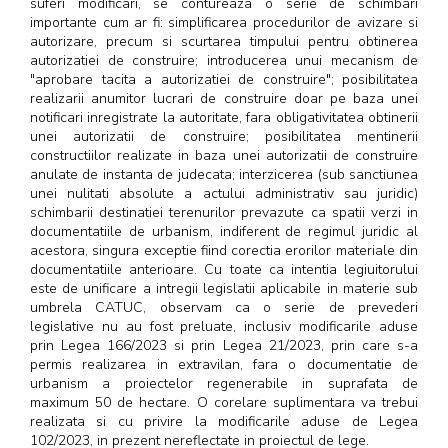
suferi modificari, se contureaza o serie de schimbari
importante cum ar fi: simplificarea procedurilor de avizare si
autorizare, precum si scurtarea timpului pentru obtinerea
autorizatiei de construire; introducerea unui mecanism de
"aprobare tacita a autorizatiei de construire"; posibilitatea
realizarii anumitor lucrari de construire doar pe baza unei
notificari inregistrate la autoritate, fara obligativitatea obtinerii
unei autorizatii de construire; posibilitatea mentinerii
constructiilor realizate in baza unei autorizatii de construire
anulate de instanta de judecata; interzicerea (sub sanctiunea
unei nulitati absolute a actului administrativ sau juridic)
schimbarii destinatiei terenurilor prevazute ca spatii verzi in
documentatiile de urbanism, indiferent de regimul juridic al
acestora, singura exceptie fiind corectia erorilor materiale din
documentatiile anterioare. Cu toate ca intentia legiuitorului
este de unificare a intregii legislatii aplicabile in materie sub
umbrela CATUC, observam ca o serie de prevederi
legislative nu au fost preluate, inclusiv modificarile aduse
prin Legea 166/2023 si prin Legea 21/2023, prin care s-a
permis realizarea in extravilan, fara o documentatie de
urbanism a proiectelor regenerabile in suprafata de
maximum 50 de hectare. O corelare suplimentara va trebui
realizata si cu privire la modificarile aduse de Legea
102/2023, in prezent nereflectate in proiectul de lege.