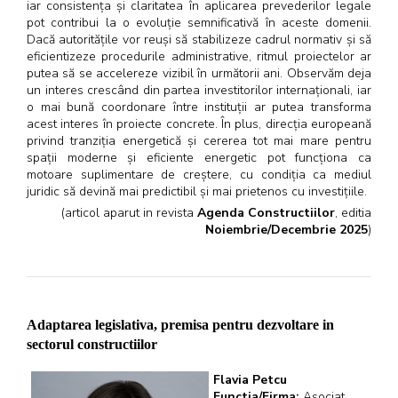
iar consistența și claritatea în aplicarea prevederilor legale
pot contribui la o evoluție semnificativă în aceste domenii.
Dacă autoritățile vor reuși să stabilizeze cadrul normativ și să
eficientizeze procedurile administrative, ritmul proiectelor ar
putea să se accelereze vizibil în următorii ani. Observăm deja
un interes crescând din partea investitorilor internaționali, iar
o mai bună coordonare între instituții ar putea transforma
acest interes în proiecte concrete. În plus, direcția europeană
privind tranziția energetică și cererea tot mai mare pentru
spații moderne și eficiente energetic pot funcționa ca
motoare suplimentare de creștere, cu condiția ca mediul
juridic să devină mai predictibil și mai prietenos cu investițiile.
(articol aparut in revista
Agenda Constructiilor
, editia
Noiembrie/Decembrie 2025
)
Adaptarea legislativa, premisa pentru dezvoltare in
sectorul constructiilor
Flavia Petcu
Functia/Firma:
Asociat