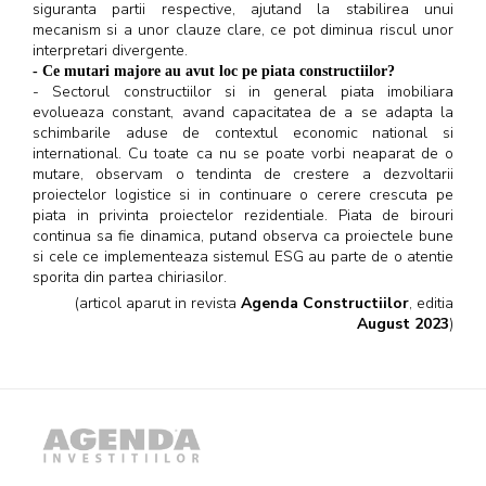
siguranta partii respective, ajutand la stabilirea unui
mecanism si a unor clauze clare, ce pot diminua riscul unor
interpretari divergente.
- Ce mutari majore au avut loc pe piata constructiilor?
- Sectorul constructiilor si in general piata imobiliara
evolueaza constant, avand capacitatea de a se adapta la
schimbarile aduse de contextul economic national si
international. Cu toate ca nu se poate vorbi neaparat de o
mutare, observam o tendinta de crestere a dezvoltarii
proiectelor logistice si in continuare o cerere crescuta pe
piata in privinta proiectelor rezidentiale. Piata de birouri
continua sa fie dinamica, putand observa ca proiectele bune
si cele ce implementeaza sistemul ESG au parte de o atentie
sporita din partea chiriasilor.
(articol aparut in revista
Agenda Constructiilor
, editia
August 2023
)