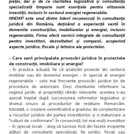
pieței, dar și de ce claritatea legislativă și consultanța
specializată timpurie sunt esențiale pentru viitoarele
investiții, inclusiv în sectorul energiei regenerabile.
NNDKP este unul dintre liderii recunoscuți în consultanța
juridică din România, deținând o experiență vastă în
domeniile construcțiilor, imobiliarelor și energiei, inclusiv
regenerabile. Firma oferă servicii integrate de consultanță
pentru investitori, dezvoltatori și companii, acoperind
aspecte juridice, fiscale și tehnice ale proiectelor.
- Care sunt principalele provocări juridice în proiectele
de construcții, imobiliare și energie?
- În practica actuală, fie că analizăm proiecte din sectorul
imobiliar sau din domeniul energiei - în special al energiei
regenerabile - cele mai frecvente provocări juridice țin de
procedura de autorizare. Deși chestiunile referitoare la
regimul juridic al proprietății rămân relevante, acestea s-au
așezat treptat după succesiunea reformelor legislative și
drumul sinuos al procedurilor de restituire. Remarcăm,
totodată, o creștere semnificativă a gradului de conștientizare
a riscurilor juridice din partea investitorilor și o maturizare a
"culturii de conformare". În consecință, tot mai mulți investitori
- în special locali - aleg să lucreze încă din fazele incipiente
alături de consultanți specializați, fie juridici, fiscali sau