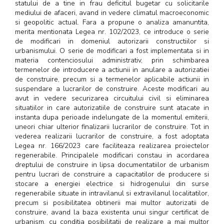
statului de a tine in frau deficitul bugetar cu solicitarile
mediului de afaceri, avand in vedere climatul macroeconomic
si geopolitic actual. Fara a propune o analiza amanuntita,
merita mentionata Legea nr. 102/2023, ce introduce o serie
de modificari in domeniul autorizarii constructiilor si
urbanismului. O serie de modificari a fost implementata si in
materia contenciosului administrativ, prin schimbarea
termenelor de introducere a actiunii in anulare a autorizatiei
de construire, precum si a termenelor aplicabile actiunii in
suspendare a lucrarilor de construire. Aceste modificari au
avut in vedere securizarea circuitului civil si eliminarea
situatiilor in care autorizatiile de construire sunt atacate in
instanta dupa perioade indelungate de la momentul emiterii,
uneori chiar ulterior finalizarii lucrarilor de construire. Tot in
vederea realizarii lucrarilor de construire, a fost adoptata
Legea nr. 166/2023 care faciliteaza realizarea proiectelor
regenerabile. Principalele modificari constau in acordarea
dreptului de construire in lipsa documentatiilor de urbanism
pentru lucrari de construire a capacitatilor de producere si
stocare a energiei electrice si hidrogenului din surse
regenerabile situate in intravilanul si extravilanul localitatilor,
precum si posibilitatea obtinerii mai multor autorizatii de
construire, avand la baza existenta unui singur certificat de
urbanism, cu conditia posibilitatii de realizare a mai multor