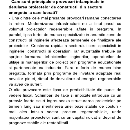
- Care sunt principalele provocari intampinate in
derularea proiectelor de constructii din sectorul
energetic la care lucrati?
- Una dintre cele mai presante provocari ramane conectarea
la retea. Modernizarea infrastructurii nu a tinut pasul cu
volumul proiectelor regenerabile aflate in pregatire. In
paralel, lipsa fortei de munca specializate in anumite zone de
constructii si inginerie afecteaza termenele de finalizare ale
proiectelor. Cresterea rapida a sectorului cere specialisti in
inginerie, constructii si operatiuni, iar autoritatile trebuie sa
sprijine formarea tehnicienilor, inginerilor, operatorilor de
utilaje si managerilor de proiect prin programe educationale
si parteneriate cu industria. Fara o forta de munca bine
pregatita, formata prin programe de invatare adaptate real
nevoilor pietei, ritmul de dezvoltare al energiei regenerabile
va avea de suferit.
O alta provocare este lipsa de predictibilitate din punct de
vedere fiscal. Schimbari de taxe si impozite introduse cu un
preaviz foarte scurt ingreuneaza structurarea proiectelor pe
termen lung sau mentinerea unei baze stabile de costuri -
mai ales intr-un sector precum regenerabilele, unde
majoritatea proiectelor sunt cu un capital ridicat si depind de
prognoze stabile ale rentabilitatii.