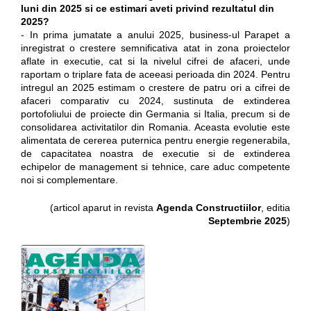
luni din 2025 si ce estimari aveti privind rezultatul din
2025?
- In prima jumatate a anului 2025, business-ul Parapet a
inregistrat o crestere semnificativa atat in zona proiectelor
aflate in executie, cat si la nivelul cifrei de afaceri, unde
raportam o triplare fata de aceeasi perioada din 2024. Pentru
intregul an 2025 estimam o crestere de patru ori a cifrei de
afaceri comparativ cu 2024, sustinuta de extinderea
portofoliului de proiecte din Germania si Italia, precum si de
consolidarea activitatilor din Romania. Aceasta evolutie este
alimentata de cererea puternica pentru energie regenerabila,
de capacitatea noastra de executie si de extinderea
echipelor de management si tehnice, care aduc competente
noi si complementare.
(articol aparut in revista
Agenda Constructiilor
, editia
Septembrie 2025
)