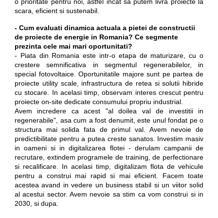
o prioritate pentru noi, astfel incat sa putem livra proiecte la
scara, eficient si sustenabil.
- Cum evaluati dinamica actuala a pietei de constructii
de proiecte de energie in Romania? Ce segmente
prezinta cele mai mari oportunitati?
- Piata din Romania este intr-o etapa de maturizare, cu o
crestere semnificativa in segmentul regenerabilelor, in
special fotovoltaice. Oportunitatile majore sunt pe partea de
proiecte utility scale, infrastructura de retea si solutii hibride
cu stocare. In acelasi timp, observam interes crescut pentru
proiecte on-site dedicate consumului propriu industrial.
Avem incredere ca acest "al doilea val de investitii in
regenerabile", asa cum a fost denumit, este unul fondat pe o
structura mai solida fata de primul val. Avem nevoie de
predictibilitate pentru a putea creste sanatos. Investim masiv
in oameni si in digitalizarea flotei - derulam campanii de
recrutare, extindem programele de training, de perfectionare
si recalificare. In acelasi timp, digitalizam flota de vehicule
pentru a construi mai rapid si mai eficient. Facem toate
acestea avand in vedere un business stabil si un viitor solid
al acestui sector. Avem nevoie sa stim ca vom construi si in
2030, si dupa.