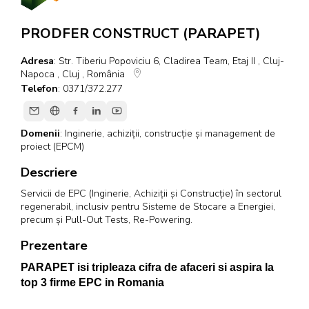
PRODFER CONSTRUCT (PARAPET)
Adresa
: Str. Tiberiu Popoviciu 6, Cladirea Team, Etaj II , Cluj-
Napoca , Cluj , România
Telefon
: 0371/372.277
Domenii
:
Inginerie, achiziții, construcție și management de
proiect (EPCM)
Descriere
Servicii de EPC (Inginerie, Achiziții și Construcție) în sectorul
regenerabil, inclusiv pentru Sisteme de Stocare a Energiei,
precum și Pull-Out Tests, Re-Powering.
Prezentare
PARAPET isi tripleaza cifra de afaceri si aspira la
top 3 firme EPC in Romania