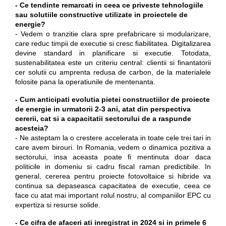
- Ce tendinte remarcati in ceea ce priveste tehnologiile
sau solutiile constructive utilizate in proiectele de
energie?
- Vedem o tranzitie clara spre prefabricare si modularizare,
care reduc timpii de executie si cresc fiabilitatea. Digitalizarea
devine standard in planificare si executie. Totodata,
sustenabilitatea este un criteriu central: clientii si finantatorii
cer solutii cu amprenta redusa de carbon, de la materialele
folosite pana la operatiunile de mentenanta.
- Cum anticipati evolutia pietei constructiilor de proiecte
de energie in urmatorii 2-3 ani, atat din perspectiva
cererii, cat si a capacitatii sectorului de a raspunde
acesteia?
- Ne asteptam la o crestere accelerata in toate cele trei tari in
care avem birouri. In Romania, vedem o dinamica pozitiva a
sectorului, insa aceasta poate fi mentinuta doar daca
politicile in domeniu si cadru fiscal raman predictibile. In
general, cererea pentru proiecte fotovoltaice si hibride va
continua sa depaseasca capacitatea de executie, ceea ce
face cu atat mai important rolul nostru, al companiilor EPC cu
expertiza si resurse solide.
- Ce cifra de afaceri ati inregistrat in 2024 si in primele 6