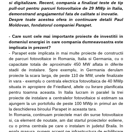
si digitalizare. Recent, compania a finalizat teste de tip
pull-out pentru parcuri fotovoltaice de 29 MWp in Italia,
demonstrand angajamentul fata de calitate si inovatie.
Despre toate acestea ofera in continuare detalii Paul
Moldovan, fondatorul companiei Parapet.
- Care sunt cele mai importante proiecte de investitii in
domeniul energiei in care compania dumneavoastra este
implicata in prezent?
- Parapet este implicata in mai multe proiecte de constructii
de parcuri fotovoltaice in Romania, Italia si Germania, cu o
capacitate totala de aproximativ 450 MW aflata in diferite
stadii de instalare. Spre exemplu, in Germania derulam
proiecte la scara larga, de peste 110 de MW, unele finalizate
in vara - exemplu o centrala electrica fotovoltaica de 40 MWp
situata in apropiere de Friedland, altele cu livrare planificata
pentru toamna aceasta. In Italia lucram in paralel la trei
proiecte de instalare a centralelor fotovoltaice si estimam sa
ajungem la un portofoliu de peste 100 MWp in primul an de
la deschiderea biroului Parapet in aceasta tara.
In Romania, continuam proiectele mari din surse fotovoltaice
si, ca element de noutate, am dat startul proiectelor eoliene,
cu o prima centrala pe care o instalam in judetul Braila. In
egala masura, punem accent pe infrastructura de echilibrare