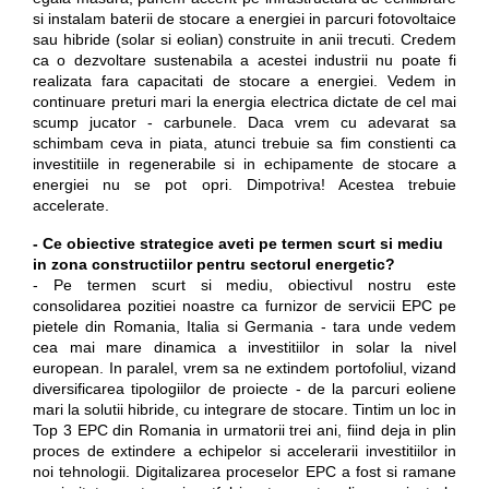
si instalam baterii de stocare a energiei in parcuri fotovoltaice
sau hibride (solar si eolian) construite in anii trecuti. Credem
ca o dezvoltare sustenabila a acestei industrii nu poate fi
realizata fara capacitati de stocare a energiei. Vedem in
continuare preturi mari la energia electrica dictate de cel mai
scump jucator - carbunele. Daca vrem cu adevarat sa
schimbam ceva in piata, atunci trebuie sa fim constienti ca
investitiile in regenerabile si in echipamente de stocare a
energiei nu se pot opri. Dimpotriva! Acestea trebuie
accelerate.
- Ce obiective strategice aveti pe termen scurt si mediu
in zona constructiilor pentru sectorul energetic?
- Pe termen scurt si mediu, obiectivul nostru este
consolidarea pozitiei noastre ca furnizor de servicii EPC pe
pietele din Romania, Italia si Germania - tara unde vedem
cea mai mare dinamica a investitiilor in solar la nivel
european. In paralel, vrem sa ne extindem portofoliul, vizand
diversificarea tipologiilor de proiecte - de la parcuri eoliene
mari la solutii hibride, cu integrare de stocare. Tintim un loc in
Top 3 EPC din Romania in urmatorii trei ani, fiind deja in plin
proces de extindere a echipelor si accelerarii investitiilor in
noi tehnologii. Digitalizarea proceselor EPC a fost si ramane