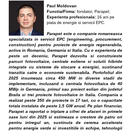
Paul Moldovan
Functia/Firma:
fondator, Parapet;
Experienta profesionala:
16 ani pe
piata de energie si servicii EPC.
Parapet este o companie romaneasca
specializata in servicii EPC (engineering, procurement,
construction) pentru proiecte de energie regenerabila,
activa in Romania, Germania si Italia. Cu o experienta de
peste un deceniu, Parapet dezvolta si construieste
parcuri fotovoltaice, centrale eoliene si solutii hibride
integrate cu sisteme de stocare a energiei, sustinand
tranzitia catre o economie sustenabila. Portofoliul din
2025 insumeaza circa 450 MW in diverse stadii de
implementare, incluzand o centrala fotovoltaica de 40
MWp in Germania, primul sau proiect eolian din judetul
Braila si trei proiecte fotovoltaice in Italia. Compania a
realizat peste 350 de proiecte in 17 tari, cu o capacitate
totala instalata de peste 1,5 GW anual. Pe plan financiar,
Parapet a raportat o triplare a cifrei de afaceri in primele
sase luni din 2025 si estimeaza o crestere de patru ori
pentru intregul an, sustinuta de cererea accelerata
pentru energie verde si investitiile in echipe, tehnologii