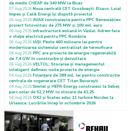
de mediu CHEAP de 340 MW la Bicaz
Noua centrală CET Grozăvești: Elsaco, Loial
07 Aug 2026
Impex și Calik Energi își dispută proiectul
AVAX construiește pentru PPC Renewables:
06 Aug 2026
proiect fotovoltaic de 275 MW și 100 mil. euro
Infrastructură eoliană în Vaslui: Adrem face
06 Aug 2026
o stație electrică pentru PPC România
IAȘI: Peste 460 milioane lei pentru
06 Aug 2026
modernizarea sistemului centralizat de termoficare
PPC are proiecte de energie regenerabilă
06 Aug 2026
de 7,4 GW în construcție și dezvoltare
VELTOL: Stocarea și managementul
06 Aug 2026
inteligent definesc noile proiecte de energie
Finanțare de 289 mil. lei pentru constructie
04 Aug 2026
centrala de cogenerare CET Titan București
Simtel și HEPA Energy construiesc la Sebeș
04 Aug 2026
parc solar de 52,2 MW cu stocare de 41,25
OX2 și Scatec aduc 11 turbine Nordex la
04 Aug 2026
Urleasca: Lucrările încep în octombrie 2026