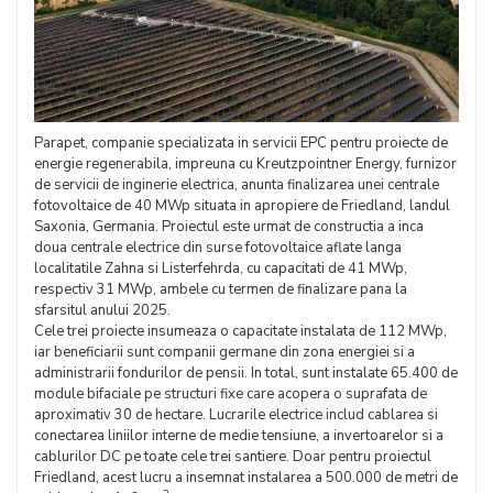
Parapet, companie specializata in servicii EPC pentru proiecte de
energie regenerabila, impreuna cu Kreutzpointner Energy, furnizor
de servicii de inginerie electrica, anunta finalizarea unei centrale
fotovoltaice de 40 MWp situata in apropiere de Friedland, landul
Saxonia, Germania. Proiectul este urmat de constructia a inca
doua centrale electrice din surse fotovoltaice aflate langa
localitatile Zahna si Listerfehrda, cu capacitati de 41 MWp,
respectiv 31 MWp, ambele cu termen de finalizare pana la
sfarsitul anului 2025.
Cele trei proiecte insumeaza o capacitate instalata de 112 MWp,
iar beneficiarii sunt companii germane din zona energiei si a
administrarii fondurilor de pensii. In total, sunt instalate 65.400 de
module bifaciale pe structuri fixe care acopera o suprafata de
aproximativ 30 de hectare. Lucrarile electrice includ cablarea si
conectarea liniilor interne de medie tensiune, a invertoarelor si a
cablurilor DC pe toate cele trei santiere. Doar pentru proiectul
Friedland, acest lucru a insemnat instalarea a 500.000 de metri de