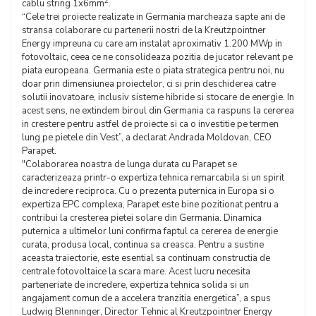
2
cablu string 1x6mm
.
“Cele trei proiecte realizate in Germania marcheaza sapte ani de
stransa colaborare cu partenerii nostri de la Kreutzpointner
Energy impreuna cu care am instalat aproximativ 1.200 MWp in
fotovoltaic, ceea ce ne consolideaza pozitia de jucator relevant pe
piata europeana. Germania este o piata strategica pentru noi, nu
doar prin dimensiunea proiectelor, ci si prin deschiderea catre
solutii inovatoare, inclusiv sisteme hibride si stocare de energie. In
acest sens, ne extindem biroul din Germania ca raspuns la cererea
in crestere pentru astfel de proiecte si ca o investitie pe termen
lung pe pietele din Vest”, a declarat Andrada Moldovan, CEO
Parapet.
"Colaborarea noastra de lunga durata cu Parapet se
caracterizeaza printr-o expertiza tehnica remarcabila si un spirit
de incredere reciproca. Cu o prezenta puternica in Europa si o
expertiza EPC complexa, Parapet este bine pozitionat pentru a
contribui la cresterea pietei solare din Germania. Dinamica
puternica a ultimelor luni confirma faptul ca cererea de energie
curata, produsa local, continua sa creasca. Pentru a sustine
aceasta traiectorie, este esential sa continuam constructia de
centrale fotovoltaice la scara mare. Acest lucru necesita
parteneriate de incredere, expertiza tehnica solida si un
angajament comun de a accelera tranzitia energetica”, a spus
Ludwig Blenninger, Director Tehnic al Kreutzpointner Energy